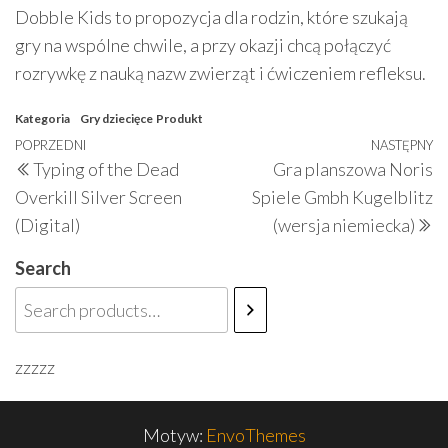
Dobble Kids to propozycja dla rodzin, które szukają
gry na wspólne chwile, a przy okazji chcą połączyć
rozrywkę z nauką nazw zwierząt i ćwiczeniem refleksu.
Kategoria
Gry dziecięce
Produkt
Nawigacja
Poprzedni
POPRZEDNI
NASTĘPNY
N
Typing of the Dead
Gra planszowa Noris
wpisu
wpis
w
Overkill Silver Screen
Spiele Gmbh Kugelblitz
(Digital)
(wersja niemiecka)
Search
zzzzz
Motyw:
EnvoThemes