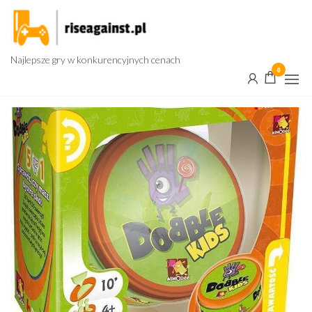
Przejdź
do
treści
Najlepsze gry w konkurencyjnych cenach
0