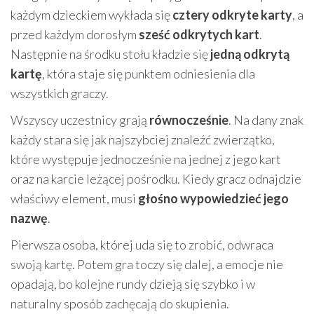
każdym dzieckiem wykłada się
cztery odkryte karty
, a
przed każdym dorosłym
sześć odkrytych kart
.
Następnie na środku stołu kładzie się
jedną odkrytą
kartę
, która staje się punktem odniesienia dla
wszystkich graczy.
Wszyscy uczestnicy grają
równocześnie
. Na dany znak
każdy stara się jak najszybciej znaleźć zwierzątko,
które występuje jednocześnie na jednej z jego kart
oraz na karcie leżącej pośrodku. Kiedy gracz odnajdzie
właściwy element, musi
głośno wypowiedzieć jego
nazwę
.
Pierwsza osoba, której uda się to zrobić, odwraca
swoją kartę. Potem gra toczy się dalej, a emocje nie
opadają, bo kolejne rundy dzieją się szybko i w
naturalny sposób zachęcają do skupienia.