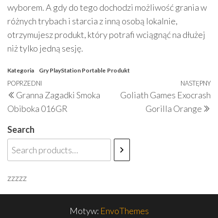
wyborem. A gdy do tego dochodzi możliwość grania w
różnych trybach i starcia z inną osobą lokalnie,
otrzymujesz produkt, który potrafi wciągnąć na dłużej
niż tylko jedną sesję.
Kategoria
Gry PlayStation Portable
Produkt
Nawigacja
Poprzedni
POPRZEDNI
NASTĘPNY
N
Granna Zagadki Smoka
Goliath Games Exocrash
wpisu
wpis
w
Obiboka 016GR
Gorilla Orange
Search
zzzzz
Motyw:
EnvoThemes