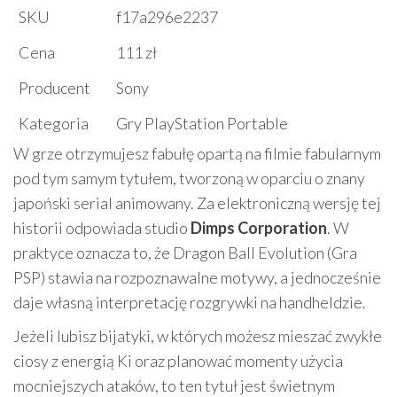
SKU
f17a296e2237
Cena
111 zł
Producent
Sony
Kategoria
Gry PlayStation Portable
W grze otrzymujesz fabułę opartą na filmie fabularnym
pod tym samym tytułem, tworzoną w oparciu o znany
japoński serial animowany. Za elektroniczną wersję tej
historii odpowiada studio
Dimps Corporation
. W
praktyce oznacza to, że Dragon Ball Evolution (Gra
PSP) stawia na rozpoznawalne motywy, a jednocześnie
daje własną interpretację rozgrywki na handheldzie.
Jeżeli lubisz bijatyki, w których możesz mieszać zwykłe
ciosy z energią Ki oraz planować momenty użycia
mocniejszych ataków, to ten tytuł jest świetnym