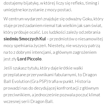
dostajemy bijatykę, w której liczy się refleks, timing i
umiejętne korzystanie z mocy postaci.
W centrum wydarzeń znajduje się odważny Goku, który
staje przed zadaniem niemal tak wielkim jak sam świat,
który próbuje ocalić. Los ludzkości zależy od zebrania
siedmiu Smoczych Kul
– przedmiotów o niesamowitej
mocy spełniania życzeń. Niestety, nie wszyscy patrzą
na to z dobrymi intencjami, a głównym zagrożeniem
jest zły
Lord Piccolo
.
Jeśli szukasz tytułu, który daje krótkie walki
przeplatane przerywnikami fabularnymi, to Dragon
Ball Evolution (Gra PSP) trafia w punkt. Historia
prowadzi nas do decydującej konfrontacji z głównym
przeciwnikiem, a jednocześnie pozwala poczuć klimat
wczesnej serii Dragon Ball.