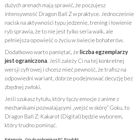
dużych arenach mają sprawić, że poczujesz
intensywność Dragon Ball Z w praktyce. Jednocześnie
nacisk na aktywności typu jedzenie, trening i łowienie
ryb sprawia, że to nie jest tylko seria walk, ale
pełniejsza opowieść o życiu w świecie bohaterów.
Dodatkowo warto pamiętać, że
liczba egzemplarzy
jest ograniczona
. Jeśli zależy Ci na tej konkretnej
wersji cyfrowej i chcesz mieć pewność, że trafisz na
odpowiedni wariant, dobrze podejmować decyzję bez
zbędnej zwłoki.
Jeśli szukasz tytułu, który łączy emocje z anime z
mechanikami pozwalającymi „wejść w skórę” Goku, to
Dragon Ball Z: Kakarot (Digital) będzie wyborem,
który trudno pominąć.
Kategoria
Gry do pobrania na PC
Produkt