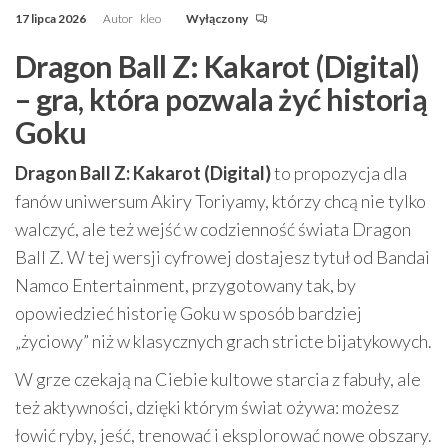
17 lipca 2026
Autor
kleo
Wyłączony
Dragon Ball Z: Kakarot (Digital)
– gra, która pozwala żyć historią
Goku
Dragon Ball Z: Kakarot (Digital)
to propozycja dla
fanów uniwersum Akiry Toriyamy, którzy chcą nie tylko
walczyć, ale też wejść w codzienność świata Dragon
Ball Z. W tej wersji cyfrowej dostajesz tytuł od Bandai
Namco Entertainment, przygotowany tak, by
opowiedzieć historię Goku w sposób bardziej
„życiowy” niż w klasycznych grach stricte bijatykowych.
W grze czekają na Ciebie kultowe starcia z fabuły, ale
też aktywności, dzięki którym świat ożywa: możesz
łowić ryby, jeść, trenować i eksplorować nowe obszary.