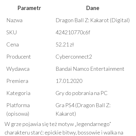
Parametr
Dane
Nazwa
Dragon Ball Z: Kakarot (Digital)
SKU
424210770c6f
Cena
52.21 zł
Producent
Cyberconnect2
Wydawca
Bandai Namco Entertainment
Premiera
17.01.2020
Kategoria
Gry do pobrania na PC
Platforma
Gra PS4 (Dragon Ball Z:
(opisowa)
Kakarot)
W grze pojawia się też motyw „legendarnego”
charakteru starć: epickie bitwy, bossowie i walka na