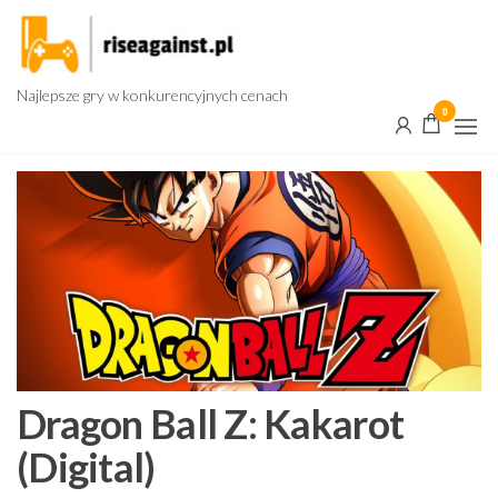
Przejdź
do
treści
Najlepsze gry w konkurencyjnych cenach
0
Dragon Ball Z: Kakarot
(Digital)