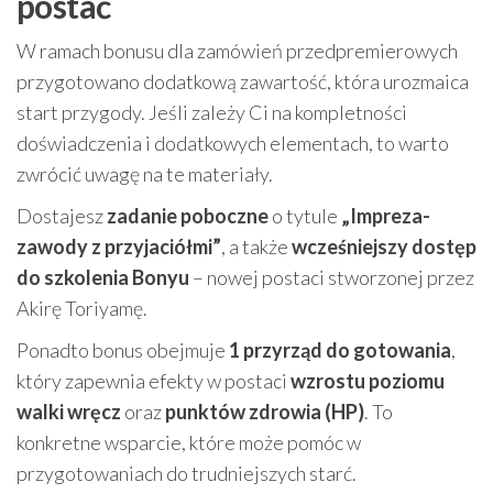
postać
W ramach bonusu dla zamówień przedpremierowych
przygotowano dodatkową zawartość, która urozmaica
start przygody. Jeśli zależy Ci na kompletności
doświadczenia i dodatkowych elementach, to warto
zwrócić uwagę na te materiały.
Dostajesz
zadanie poboczne
o tytule
„Impreza-
zawody z przyjaciółmi”
, a także
wcześniejszy dostęp
do szkolenia Bonyu
– nowej postaci stworzonej przez
Akirę Toriyamę.
Ponadto bonus obejmuje
1 przyrząd do gotowania
,
który zapewnia efekty w postaci
wzrostu poziomu
walki wręcz
oraz
punktów zdrowia (HP)
. To
konkretne wsparcie, które może pomóc w
przygotowaniach do trudniejszych starć.