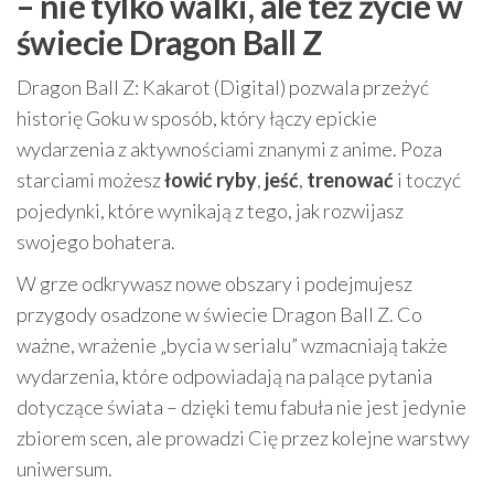
– nie tylko walki, ale też życie w
świecie Dragon Ball Z
Dragon Ball Z: Kakarot (Digital) pozwala przeżyć
historię Goku w sposób, który łączy epickie
wydarzenia z aktywnościami znanymi z anime. Poza
starciami możesz
łowić ryby
,
jeść
,
trenować
i toczyć
pojedynki, które wynikają z tego, jak rozwijasz
swojego bohatera.
W grze odkrywasz nowe obszary i podejmujesz
przygody osadzone w świecie Dragon Ball Z. Co
ważne, wrażenie „bycia w serialu” wzmacniają także
wydarzenia, które odpowiadają na palące pytania
dotyczące świata – dzięki temu fabuła nie jest jedynie
zbiorem scen, ale prowadzi Cię przez kolejne warstwy
uniwersum.