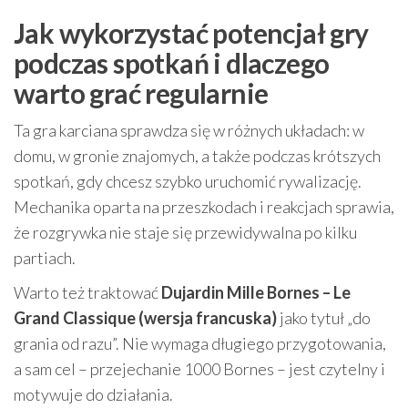
Jak wykorzystać potencjał gry
podczas spotkań i dlaczego
warto grać regularnie
Ta gra karciana sprawdza się w różnych układach: w
domu, w gronie znajomych, a także podczas krótszych
spotkań, gdy chcesz szybko uruchomić rywalizację.
Mechanika oparta na przeszkodach i reakcjach sprawia,
że rozgrywka nie staje się przewidywalna po kilku
partiach.
Warto też traktować
Dujardin Mille Bornes – Le
Grand Classique (wersja francuska)
jako tytuł „do
grania od razu”. Nie wymaga długiego przygotowania,
a sam cel – przejechanie 1000 Bornes – jest czytelny i
motywuje do działania.