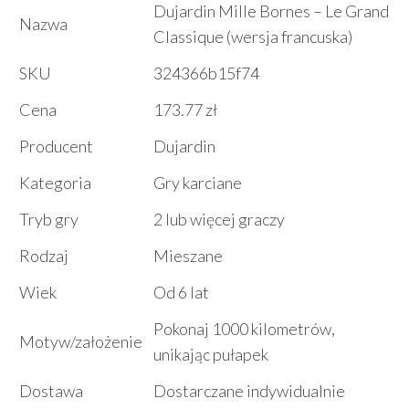
Dujardin Mille Bornes – Le Grand
Nazwa
Classique (wersja francuska)
SKU
324366b15f74
Cena
173.77 zł
Producent
Dujardin
Kategoria
Gry karciane
Tryb gry
2 lub więcej graczy
Rodzaj
Mieszane
Wiek
Od 6 lat
Pokonaj 1000 kilometrów,
Motyw/założenie
unikając pułapek
Dostawa
Dostarczane indywidualnie