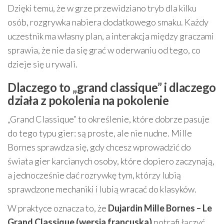
Dzięki temu, że w grze przewidziano tryb dla kilku
osób, rozgrywka nabiera dodatkowego smaku. Każdy
uczestnik ma własny plan, a interakcja między graczami
sprawia, że nie da się grać w oderwaniu od tego, co
dzieje się u rywali.
Dlaczego to „grand classique” i dlaczego
działa z pokolenia na pokolenie
„Grand Classique” to określenie, które dobrze pasuje
do tego typu gier: są proste, ale nie nudne. Mille
Bornes sprawdza się, gdy chcesz wprowadzić do
świata gier karcianych osoby, które dopiero zaczynają,
a jednocześnie dać rozrywkę tym, którzy lubią
sprawdzone mechaniki i lubią wracać do klasyków.
W praktyce oznacza to, że
Dujardin Mille Bornes – Le
Grand Classique (wersja francuska)
potrafi łączyć