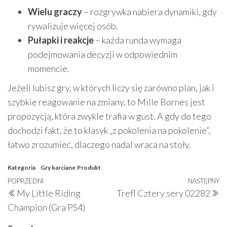
Wielu graczy
– rozgrywka nabiera dynamiki, gdy
rywalizuje więcej osób.
Pułapki i reakcje
– każda runda wymaga
podejmowania decyzji w odpowiednim
momencie.
Jeżeli lubisz gry, w których liczy się zarówno plan, jak i
szybkie reagowanie na zmiany, to Mille Bornes jest
propozycją, która zwykle trafia w gust. A gdy do tego
dochodzi fakt, że to klasyk „z pokolenia na pokolenie”,
łatwo zrozumieć, dlaczego nadal wraca na stoły.
Kategoria
Gry karciane
Produkt
Nawigacja
Poprzedni
POPRZEDNI
NASTĘPNY
N
My Little Riding
Trefl Cztery sery 02282
wpisu
wpis
w
Champion (Gra PS4)