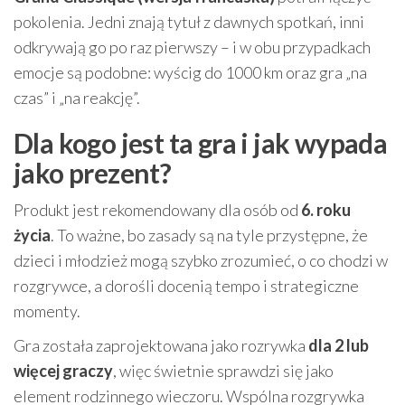
pokolenia. Jedni znają tytuł z dawnych spotkań, inni
odkrywają go po raz pierwszy – i w obu przypadkach
emocje są podobne: wyścig do 1000 km oraz gra „na
czas” i „na reakcję”.
Dla kogo jest ta gra i jak wypada
jako prezent?
Produkt jest rekomendowany dla osób od
6. roku
życia
. To ważne, bo zasady są na tyle przystępne, że
dzieci i młodzież mogą szybko zrozumieć, o co chodzi w
rozgrywce, a dorośli docenią tempo i strategiczne
momenty.
Gra została zaprojektowana jako rozrywka
dla 2 lub
więcej graczy
, więc świetnie sprawdzi się jako
element rodzinnego wieczoru. Wspólna rozgrywka