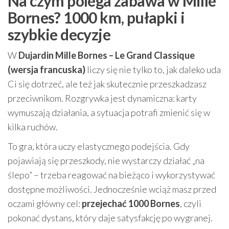
Na czym polega zabawa w Mille
Bornes? 1000 km, pułapki i
szybkie decyzje
W
Dujardin Mille Bornes – Le Grand Classique
(wersja francuska)
liczy się nie tylko to, jak daleko uda
Ci się dotrzeć, ale też jak skutecznie przeszkadzasz
przeciwnikom. Rozgrywka jest dynamiczna: karty
wymuszają działania, a sytuacja potrafi zmienić się w
kilka ruchów.
To gra, która uczy elastycznego podejścia. Gdy
pojawiają się przeszkody, nie wystarczy działać „na
ślepo” – trzeba reagować na bieżąco i wykorzystywać
dostępne możliwości. Jednocześnie wciąż masz przed
oczami główny cel:
przejechać 1000 Bornes
, czyli
pokonać dystans, który daje satysfakcję po wygranej.