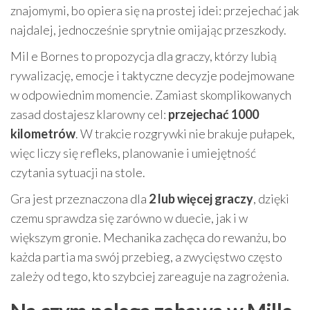
znajomymi, bo opiera się na prostej idei: przejechać jak
najdalej, jednocześnie sprytnie omijając przeszkody.
Mil e Bornes to propozycja dla graczy, którzy lubią
rywalizację, emocje i taktyczne decyzje podejmowane
w odpowiednim momencie. Zamiast skomplikowanych
zasad dostajesz klarowny cel:
przejechać 1000
kilometrów
. W trakcie rozgrywki nie brakuje pułapek,
więc liczy się refleks, planowanie i umiejętność
czytania sytuacji na stole.
Gra jest przeznaczona dla
2 lub więcej graczy
, dzięki
czemu sprawdza się zarówno w duecie, jak i w
większym gronie. Mechanika zachęca do rewanżu, bo
każda partia ma swój przebieg, a zwycięstwo często
zależy od tego, kto szybciej zareaguje na zagrożenia.