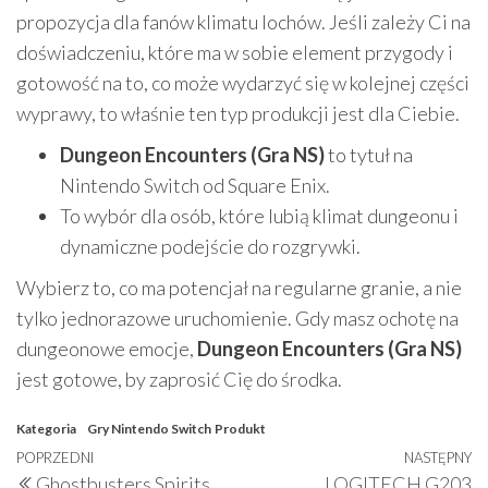
propozycja dla fanów klimatu lochów. Jeśli zależy Ci na
doświadczeniu, które ma w sobie element przygody i
gotowość na to, co może wydarzyć się w kolejnej części
wyprawy, to właśnie ten typ produkcji jest dla Ciebie.
Dungeon Encounters (Gra NS)
to tytuł na
Nintendo Switch od Square Enix.
To wybór dla osób, które lubią klimat dungeonu i
dynamiczne podejście do rozgrywki.
Wybierz to, co ma potencjał na regularne granie, a nie
tylko jednorazowe uruchomienie. Gdy masz ochotę na
dungeonowe emocje,
Dungeon Encounters (Gra NS)
jest gotowe, by zaprosić Cię do środka.
Kategoria
Gry Nintendo Switch
Produkt
Nawigacja
Poprzedni
POPRZEDNI
NASTĘPNY
N
Ghostbusters Spirits
LOGITECH G203