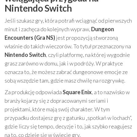
Nintendo Switch
Jeśli szukasz gry, która potrafi wciągnąć od pierwszych
minut i zachęca do kolejnych wypraw,
Dungeon
Encounters (Gra NS)
jest propozycją stworzoną
właśnie do takich wieczorów. To tytuł przeznaczony na
Nintendo Switch
, czyli platformę, na której wygodnie
grasz zarówno w domu, jak i w podróży. W praktyce
oznacza to, że możesz zabrać dungeonowe emocje ze
sobą wszędzie tam, gdzie masz chwilę na rozgrywkę.
Za produkcję odpowiada
Square Enix
, a to nazwisko w
branży kojarzy się z dopracowanymi seriami i
projektami, które mają swój charakter. W tym
przypadku dostajesz grę z gatunku „spotkań w lochach”,
gdzie liczy się tempo, decyzje i to, jak szybko reagujesz
na to, co dzieje się w świecie gry.