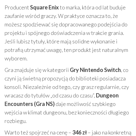
Producent
Square Enix
to marka, która od lat buduje
zaufanie wśród graczy. W praktyce oznacza to, że
możesz spodziewać się dopracowanego podejścia do
projektu i spójnego doświadczenia w trakcie grania.
Jeśli lubisz tytuły, które mają solidne wykonanie i
potrafią utrzymać uwagę, ten produkt jest naturalnym
wyborem.
Gra znajduje się w kategorii
Gry Nintendo Switch
, co
czyni ją świetną propozycją do biblioteki posiadacza
konsoli. Niezależnie od tego, czy grasz regularnie, czy
wracasz do tytułów „od czasu do czasu”,
Dungeon
Encounters (Gra NS)
daje możliwość szybkiego
wejścia w klimat dungeonu, bez konieczności długiego
rozbiegu.
Warto też spojrzeć na cenę –
346 zł
– jako na konkretną