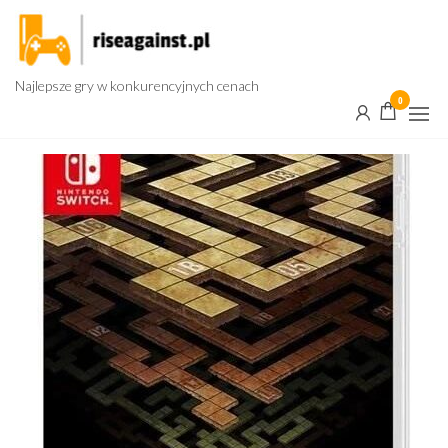
Przejdź
do
treści
Najlepsze gry w konkurencyjnych cenach
0