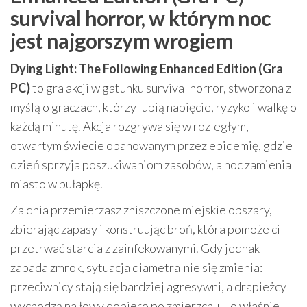
survival horror, w którym noc
jest najgorszym wrogiem
Dying Light: The Following Enhanced Edition (Gra
PC)
to gra akcji w gatunku survival horror, stworzona z
myślą o graczach, którzy lubią napięcie, ryzyko i walkę o
każdą minutę. Akcja rozgrywa się w rozległym,
otwartym świecie opanowanym przez epidemię, gdzie
dzień sprzyja poszukiwaniom zasobów, a noc zamienia
miasto w pułapkę.
Za dnia przemierzasz zniszczone miejskie obszary,
zbierając zapasy i konstruując broń, która pomoże ci
przetrwać starcia z zainfekowanymi. Gdy jednak
zapada zmrok, sytuacja diametralnie się zmienia:
przeciwnicy stają się bardziej agresywni, a drapieżcy
wychodzą na łowy dopiero po zmierzchu. To właśnie