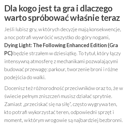
Dla kogo jest ta gra i dlaczego
warto spróbować właśnie teraz
Jeśli lubisz gry, w których decyzje mają konsekwencje,
a noc potrafi wywrócić wszystko do góry nogami,
Dying Light: The Following Enhanced Edition (Gra
PC)
będzie strzałem w dziesiątkę. To tytuł, który łączy
intensywną atmosferę z mechanikami pozwalającymi
budować przewagę: parkour, tworzenie broni i różne
podejścia do walki.
Docenisz też różnorodność przeciwników oraz to, że w
świecie pełnym zniszczeń musisz działać sprytnie.
Zamiast „przeciskać się na siłę”, często wygrywa ten,
kto potrafi wykorzystać teren, odpowiedni sprzęt i
moment, w którym wrogowie są najbardziej bezbronni.