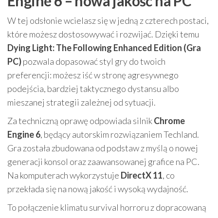
Engine 6 – nowa jakość na PC
W tej odsłonie wcielasz się w jedną z czterech postaci,
które możesz dostosowywać i rozwijać. Dzięki temu
Dying Light: The Following Enhanced Edition (Gra
PC)
pozwala dopasować styl gry do twoich
preferencji: możesz iść w stronę agresywnego
podejścia, bardziej taktycznego dystansu albo
mieszanej strategii zależnej od sytuacji.
Za techniczną oprawę odpowiada silnik
Chrome
Engine 6
, będący autorskim rozwiązaniem Techland.
Gra została zbudowana od podstaw z myślą o nowej
generacji konsol oraz zaawansowanej grafice na PC.
Na komputerach wykorzystuje
DirectX 11
, co
przekłada się na nową jakość i wysoką wydajność.
To połączenie klimatu survival horroru z dopracowaną