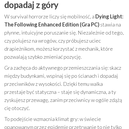
dopadaj z góry
W survival horrorze liczy się mobilność, a
Dying Light:
The Following Enhanced Edition (Gra PC)
stawia na
płynne, intuicyjne poruszanie się. Niezależnie od tego,
czy polujesz na wrogów, czy próbujesz uciec
drapieżnikom, możesz korzystać z mechanik, które
pozwalają szybko zmieniać pozycję.
Gra zachęca do aktywnego przemieszczania się: skacz
między budynkami, wspinaj się po ścianach i dopadaj
przeciwników z wysokości. Dzięki temu walka
przestaje być statyczna – staje się dynamiczna, a ty
zyskujesz przewagę, zanim przeciwnicy w ogóle zdążą
cię otoczyć.
To podejście wzmacnia klimat gry: w świecie
opanowanym przez epidemię przetrwanie to nie tylko