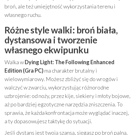
broń, ale też umiejętność wykorzystania terenu i
własnego ruchu.
Różne style walki: broń biała,
dystansowa i tworzenie
własnego ekwipunku
Walka w
Dying Light: The Following Enhanced
Edition (Gra PC)
ma charakter brutalny i
wielowymiarowy. Możesz zbliżyć się do wrogów i
walczyć w zwarciu, wykorzystując różnorodne
uzbrojenie: od noży, przez kije, siekiery i młoty bojowe,
aż po bardziej egzotyczne narzędzia zniszczenia. To
sprawia, że każda konfrontacja może wyglądać inaczej,
a ty dopasowujesz taktykę do sytuacji.
Jeśli dystans jest twoją szansą, sięgasz po broń palną.