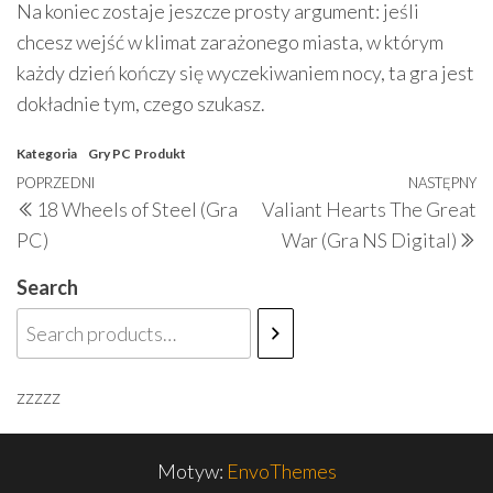
Na koniec zostaje jeszcze prosty argument: jeśli
chcesz wejść w klimat zarażonego miasta, w którym
każdy dzień kończy się wyczekiwaniem nocy, ta gra jest
dokładnie tym, czego szukasz.
Kategoria
Gry PC
Produkt
Nawigacja
Poprzedni
POPRZEDNI
NASTĘPNY
N
18 Wheels of Steel (Gra
Valiant Hearts The Great
wpisu
wpis
w
PC)
War (Gra NS Digital)
Search
zzzzz
Motyw:
EnvoThemes