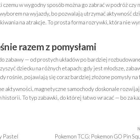
ki czemu w wygodny sposób można go zabrać w podróż czy 
yborem na wyjazdy, bo pozwalają utrzymać aktywność dz
iwania na atrakcje. To prosta forma rozrywki, która nie w
ośnie razem z pomysłami
do zabawy — od prostych układów po bardziej rozbudowan
zyszyć dziecku na różnych etapach: gdy jest młodsze, zaba
gdy rośnie, pojawiają się coraz bardziej złożone pomysły na 
wne aktywności, magnetyczne samochody doskonale rozwijaj
 historii. To typ zabawki, do której łatwo wracać — bo za k
N
y Pastel
Pokemon TCG: Pokemon GO Pin Squ