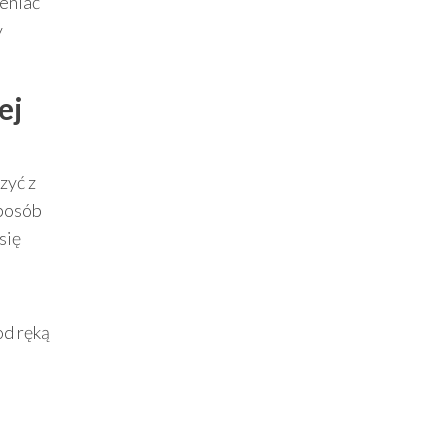
eniać
y
ej
zyć z
sposób
się
od ręką