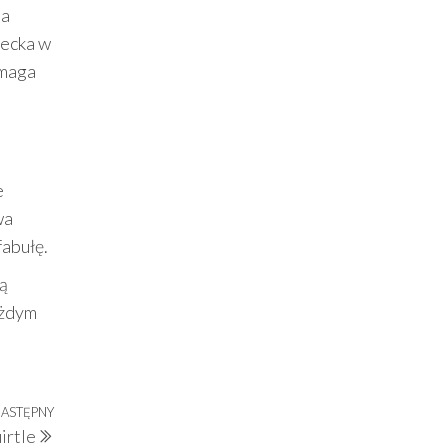
na
iecka w
ymaga
e
wa
fabułę.
ą
ażdym
ASTĘPNY
Następny
irtle
wpis