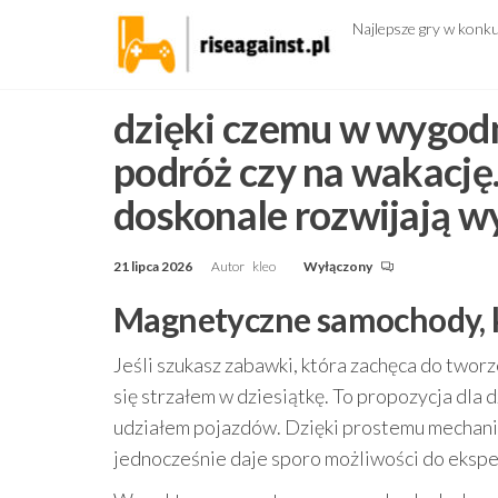
Przejdź
Najlepsze gry w konk
do
treści
dzięki czemu w wygod
podróż czy na wakacj
doskonale rozwijają w
21 lipca 2026
Autor
kleo
Wyłączony
Magnetyczne samochody, k
Jeśli szukasz zabawki, która zachęca do two
się strzałem w dziesiątkę. To propozycja dla 
udziałem pojazdów. Dzięki prostemu mechaniz
jednocześnie daje sporo możliwości do eksp