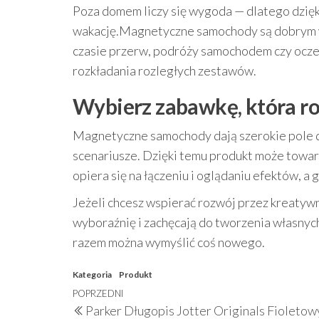
Poza domem liczy się wygoda — dlatego dzię
wakację.Magnetyczne samochody są dobrym w
czasie przerw, podróży samochodem czy oczek
rozkładania rozległych zestawów.
Wybierz zabawkę, która r
Magnetyczne samochody dają szerokie pole 
scenariusze. Dzięki temu produkt może towar
opiera się na łączeniu i oglądaniu efektów, a 
Jeżeli chcesz wspierać rozwój przez kreaty
wyboraźnię i zachęcają do tworzenia własnych
razem można wymyślić coś nowego.
Kategoria
Produkt
Nawigacja
Poprzedni
POPRZEDNI
Parker Długopis Jotter Originals Fioletow
wpis