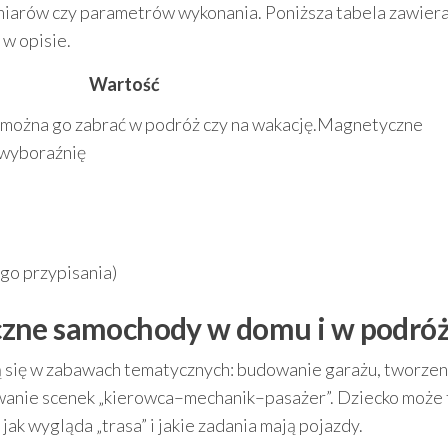
miarów czy parametrów wykonania. Poniższa tabela zawier
 w opisie.
Wartość
 można go zabrać w podróż czy na wakację.Magnetyczne
 wyboraźnię
ego przypisania)
czne samochody w domu i w podró
ię w zabawach tematycznych: budowanie garażu, tworzen
wanie scenek „kierowca–mechanik–pasażer”. Dziecko może 
 jak wygląda „trasa” i jakie zadania mają pojazdy.