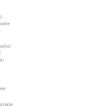
i,
 sobie
e
pełnić
ć
a i
umer
a także