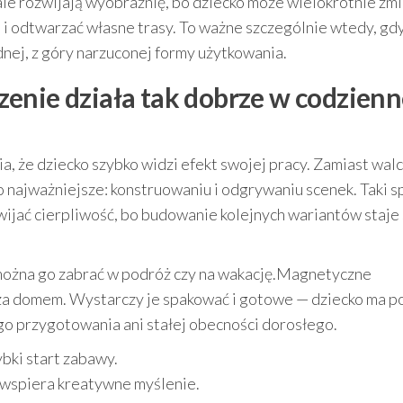
 rozwijają wyobraźnię, bo dziecko może wielokrotnie zmi
” i odtwarzać własne trasy. To ważne szczególnie wtedy, gd
dnej, z góry narzuconej formy użytkowania.
enie działa tak dobrze w codzienn
że dziecko szybko widzi efekt swojej pracy. Zamiast walc
co najważniejsze: konstruowaniu i odgrywaniu scenek. Taki 
ijać cierpliwość, bo budowanie kolejnych wariantów staje 
można go zabrać w podróż czy na wakację.Magnetyczne
za domem. Wystarczy je spakować i gotowe — dziecko ma p
o przygotowania ani stałej obecności dorosłego.
bki start zabawy.
 wspiera kreatywne myślenie.