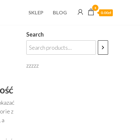
0
SKLEP
BLOG
0.00zł
Search
zzzzz
ość
okazać
orie z
 a