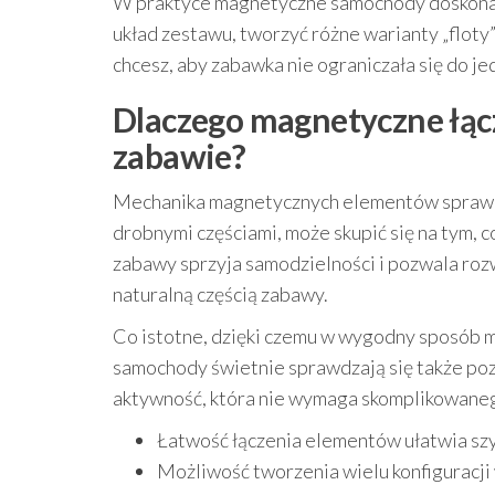
W praktyce magnetyczne samochody doskonale
układ zestawu, tworzyć różne warianty „floty
chcesz, aby zabawka nie ograniczała się do je
Dlaczego magnetyczne łącz
zabawie?
Mechanika magnetycznych elementów sprawia, 
drobnymi częściami, może skupić się na tym, 
zabawy sprzyja samodzielności i pozwala rozw
naturalną częścią zabawy.
Co istotne, dzięki czemu w wygodny sposób 
samochody świetnie sprawdzają się także po
aktywność, która nie wymaga skomplikowaneg
Łatwość łączenia elementów ułatwia szy
Możliwość tworzenia wielu konfiguracji