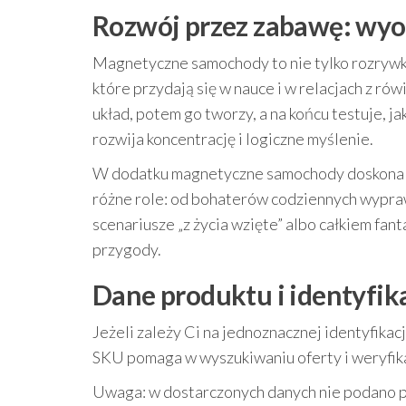
Rozwój przez zabawę: wyob
Magnetyczne samochody to nie tylko rozrywka
które przydają się w nauce i w relacjach z ró
układ, potem go tworzy, a na końcu testuje, ja
rozwija koncentrację i logiczne myślenie.
W dodatku magnetyczne samochody doskonale 
różne role: od bohaterów codziennych wypra
scenariusze „z życia wzięte” albo całkiem fan
przygody.
Dane produktu i identyfik
Jeżeli zależy Ci na jednoznacznej identyfika
SKU pomaga w wyszukiwaniu oferty i weryfik
Uwaga: w dostarczonych danych nie podano peł