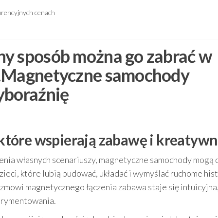
urencyjnych cenach
ny sposób można go zabrać w
ę.Magnetyczne samochody
yboraźnię
tóre wspierają zabawę i kreatywn
rzenia własnych scenariuszy, magnetyczne samochody mogą 
dzieci, które lubią budować, układać i wymyślać ruchome hist
mowi magnetycznego łączenia zabawa staje się intuicyjna,
erymentowania.