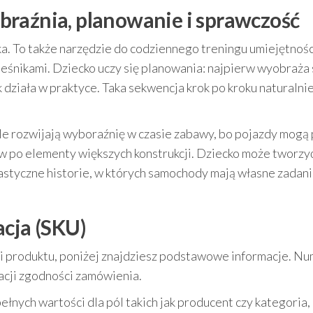
raźnia, planowanie i sprawczość
. To także narzędzie do codziennego treningu umiejętnośc
wieśnikami. Dziecko uczy się planowania: najpierw wyobraża
k działa w praktyce. Taka sekwencja krok po kroku naturalni
rozwijają wyboraźnię w czasie zabawy, bo pojazdy mogą 
w po elementy większych konstrukcji. Dziecko może tworzy
tastyczne historie, w których samochody mają własne zadani
acja (SKU)
cji produktu, poniżej znajdziesz podstawowe informacje. N
acji zgodności zamówienia.
nych wartości dla pól takich jak producent czy kategoria, 