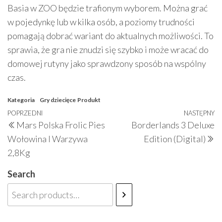
Basia w ZOO będzie trafionym wyborem. Można grać
w pojedynkę lub w kilka osób, a poziomy trudności
pomagają dobrać wariant do aktualnych możliwości. To
sprawia, że gra nie znudzi się szybko i może wracać do
domowej rutyny jako sprawdzony sposób na wspólny
czas.
Kategoria
Gry dziecięce
Produkt
Nawigacja
Poprzedni
POPRZEDNI
NASTĘPNY
N
Mars Polska Frolic Pies
Borderlands 3 Deluxe
wpisu
wpis
w
Wołowina I Warzywa
Edition (Digital)
2,8Kg
Search