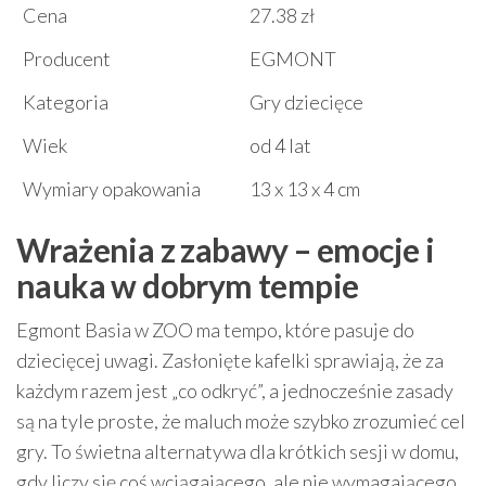
Cena
27.38 zł
Producent
EGMONT
Kategoria
Gry dziecięce
Wiek
od 4 lat
Wymiary opakowania
13 x 13 x 4 cm
Wrażenia z zabawy – emocje i
nauka w dobrym tempie
Egmont Basia w ZOO ma tempo, które pasuje do
dziecięcej uwagi. Zasłonięte kafelki sprawiają, że za
każdym razem jest „co odkryć”, a jednocześnie zasady
są na tyle proste, że maluch może szybko zrozumieć cel
gry. To świetna alternatywa dla krótkich sesji w domu,
gdy liczy się coś wciągającego, ale nie wymagającego