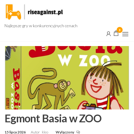
Przejdź
do
treści
Najlepsze gry w konkurencyjnych cenach
0
Egmont Basia w ZOO
15 lipca 2026
Autor
kleo
Wyłączony