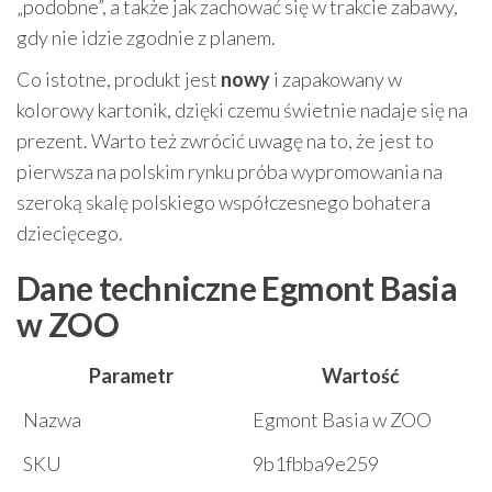
„podobne”, a także jak zachować się w trakcie zabawy,
gdy nie idzie zgodnie z planem.
Co istotne, produkt jest
nowy
i zapakowany w
kolorowy kartonik, dzięki czemu świetnie nadaje się na
prezent. Warto też zwrócić uwagę na to, że jest to
pierwsza na polskim rynku próba wypromowania na
szeroką skalę polskiego współczesnego bohatera
dziecięcego.
Dane techniczne Egmont Basia
w ZOO
Parametr
Wartość
Nazwa
Egmont Basia w ZOO
SKU
9b1fbba9e259