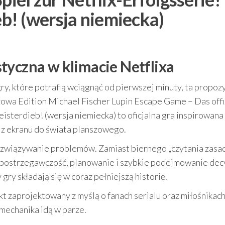
! (wersja niemiecka)
tyczna w klimacie Netflixa
gry, które potrafią wciągnąć od pierwszej minuty, ta propoz
zowa Edition Michael Fischer Lupin Escape Game – Das offi
isterdieb! (wersja niemiecka) to oficjalna gra inspirowana
 z ekranu do świata planszowego.
rozwiązywanie problemów. Zamiast biernego „czytania zasad
 spostrzegawczość, planowanie i szybkie podejmowanie decy
gry składają się w coraz pełniejszą historię.
t zaprojektowany z myślą o fanach serialu oraz miłośnikac
 mechanika idą w parze.