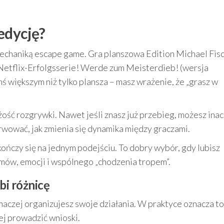
edycję?
 mechaniką escape game. Gra planszowa Edition Michael Fis
r Netflix-Erfolgsserie! Werde zum Meisterdieb! (wersja
ś większym niż tylko plansza – masz wrażenie, że „grasz w
ść rozgrywki. Nawet jeśli znasz już przebieg, możesz inac
rwować, jak zmienia się dynamika między graczami.
kończy się na jednym podejściu. To dobry wybór, gdy lubisz
zmów, emocji i wspólnego „chodzenia tropem”.
bi różnicę
inaczej organizujesz swoje działania. W praktyce oznacza to
ej prowadzić wnioski.