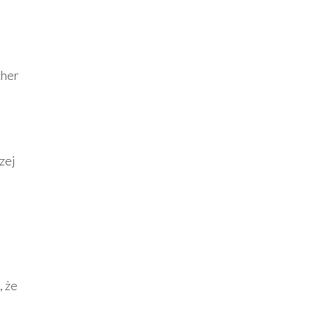
cher
zej
, że