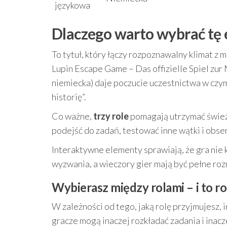
językowa
Dlaczego warto wybrać tę 
To tytuł, który łączy rozpoznawalny klimat z
Lupin Escape Game – Das offizielle Spiel zu
niemiecka) daje poczucie uczestnictwa w czym
historię”.
Co ważne,
trzy role
pomagają utrzymać świeżo
podejść do zadań, testować inne wątki i obse
Interaktywne elementy sprawiają, że gra nie 
wyzwania, a wieczory gier mają być pełne ro
Wybierasz między rolami – i to ro
W zależności od tego, jaką rolę przyjmujesz, 
gracze mogą inaczej rozkładać zadania i inacz