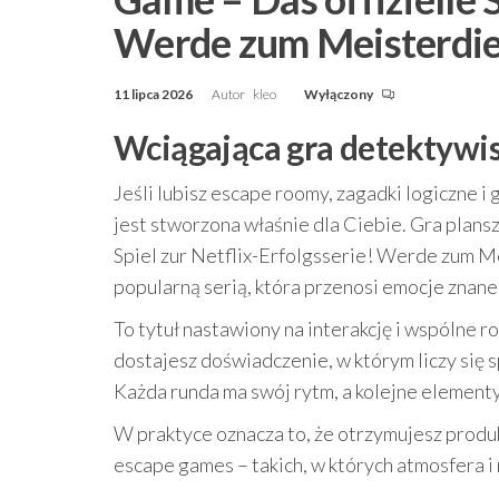
Werde zum Meisterdieb
11 lipca 2026
Autor
kleo
Wyłączony
Wciągająca gra detektywis
Jeśli lubisz escape roomy, zagadki logiczne i 
jest stworzona właśnie dla Ciebie. Gra plans
Spiel zur Netflix-Erfolgsserie! Werde zum Me
popularną serią, która przenosi emocje znane
To tytuł nastawiony na interakcję i wspólne 
dostajesz doświadczenie, w którym liczy się
Każda runda ma swój rytm, a kolejne elementy 
W praktyce oznacza to, że otrzymujesz produk
escape games – takich, w których atmosfera i