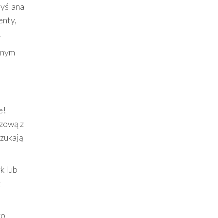
myślana
enty,
.
ionym
e!
szową z
szukają
k lub
z
zo