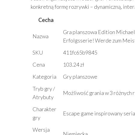
konkretną formę rozrywki – dynamiczną, inte
Cecha
Gra planszowa Edition Michael 
Nazwa
Erfolgsserie! Werde zum Meist
SKU
411fc65b9845
Cena
103.24 zł
Kategoria
Gry planszowe
Tryb gry /
Możliwość grania w 3 różnych r
Atrybuty
Charakter
Escape game inspirowany serial
gry
Wersja
Niemiecka