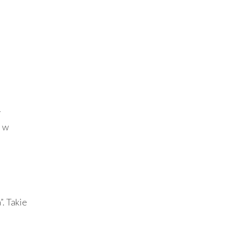
r
h w
”. Takie