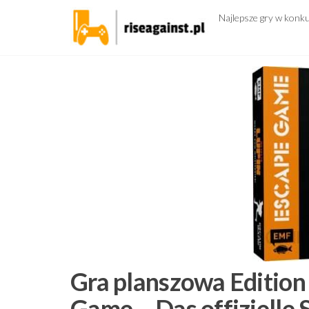
Przejdź
Najlepsze gry w konk
do
treści
Gra planszowa Edition
Game – Das offizielle S