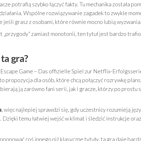
racze potrafią szybko łączyć fakty. Tu mechanika została po
 działania. Wspólne rozwiązywanie zagadek to zwykle mom
e jeśli grasz z osobami, które równie mocno lubią wyzwania
at „przygody” zamiast monotonii, ten tytuł jest bardzo traf
 ta gra?
Escape Game – Das offizielle Spiel zur Netflix-Erfolgsseri
o propozycja dla osób, które chcą połączyć rozrywkę plan
erają ją zarówno fani serii, jak i gracze, którzy po prostu 
a
, więc najlepiej sprawdzi się, gdy uczestnicy rozumieją języ
Dzięki temu łatwiej wejść w klimat i śledzić instrukcje ora
roponować coś innego niż klasyczne tytuły, ta gra daje bard