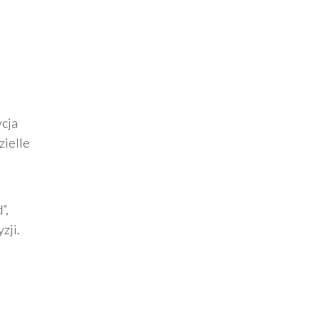
ycja
zielle
”,
zji.
h