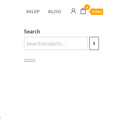
0
SKLEP
BLOG
0.00zł
Search
zzzzz
e