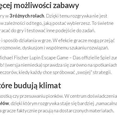
więcej możliwości zabawy
gry w
3 różnych rolach
. Dzięki temu rozgrywka nie jest
 w zależności od tego, jaką postać wybierzesz. To świetne
acać do gry i testować inne podejście do zadań.
e i sposób działania w grze. W efekcie gracze mogą przejąć
 rozmowie, dyskusjom i wspólnemu szukaniu rozwiązań.
ichael Fischer Lupin Escape Game – Das offizielle Spiel zu
! (wersja niemiecka) sprawdza się zarówno na spotkaniac
ieczorów, kiedy każdy chce spróbować „swojej” strategii.
tóre budują klimat
u kostką czy przesuwaniu pionków. W centrum doświadczenia
ałów
, dzięki którym rozgrywka staje się bardziej „namacalna
a gracze faktycznie pracują na dostarczonych materiałach.