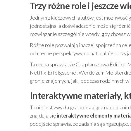
Trzy różne role i jeszcze 
Jednym z kluczowych atutów jest możliwość 
jednostajna, a doświadczenie może się różnić
rozwiązanie szczególnie wtedy, gdy chcesz wr
Różne role pozwalają inaczej spojrzeć na cel
odmienne perspektywy, co naturalnie sprzyja
Ta cecha sprawia, że Gra planszowa Edition M
Netflix-Erfolgsserie! Werde zum Meisterdieb
gronie znajomych, jak i podczas rodzinnych w
Interaktywne materiały, k
To nie jest zwykła gra polegająca na rzucani
znajdują się
interaktywne elementy materi
podejście sprawia, że zadania są angażujące, 