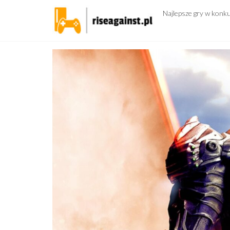
Przejdź
Najlepsze gry w konk
do
treści