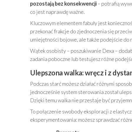
pozostają bez konsekwencji
– potrafią wywo
co jest naprawdę ważne.
Kluczowym elementem fabuły jest koniecznoś
przekonać frakcje do zjednoczenia się przeciwk
umiejętności bojowe, ale także podejście do r
Wątek osobisty – poszukiwanie Dexa – dodat
zadania poboczne lub testujesz różne podejśc
Ulepszona walka: wręcz i z dysta
Podczas starć możesz działać różnymi sposob
jednocześnie system sterowania został ulep
Dzięki temu walka nie przestaje być przyjemn
To połączenie swobody eksploracji z elastycz
eksperymentowania: możesz sprawdzać różne 