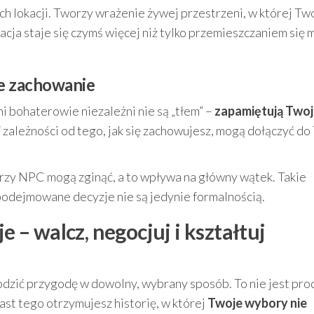
ych lokacji. Tworzy wrażenie żywej przestrzeni, w której Tw
acja staje się czymś więcej niż tylko przemieszczaniem się 
je zachowanie
i bohaterowie niezależni nie są „tłem” –
zapamiętują Two
zależności od tego, jak się zachowujesz, mogą dołączyć do
órzy NPC mogą zginąć, a to wpływa na główny wątek. Takie
 podejmowane decyzje nie są jedynie formalnością.
– walcz, negocjuj i kształtuj
dzić przygodę w dowolny, wybrany sposób. To nie jest prod
iast tego otrzymujesz historię, w której
Twoje wybory nie