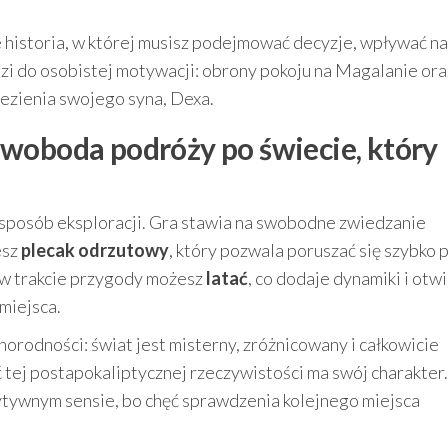
że historia, w której musisz podejmować decyzje, wpływać na
zi do osobistej motywacji: obrony pokoju na Magalanie ora
ezienia swojego syna, Dexa.
woboda podróży po świecie, który
sposób eksploracji. Gra stawia na swobodne zwiedzanie
esz
plecak odrzutowy
, który pozwala poruszać się szybko 
– w trakcie przygody możesz
latać
, co dodaje dynamiki i otw
miejsca.
orodności: świat jest misterny, zróżnicowany i całkowicie
ść tej postapokaliptycznej rzeczywistości ma swój charakter.
zytywnym sensie, bo chęć sprawdzenia kolejnego miejsca