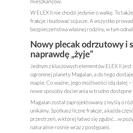
mieszkańców.
W ELEX II nie chodzi jedynie o walkę. To tak
frakcje i budować sojusze. A wszystko prowad
bezpieczeństwa własnej rodziny, w tym odnal
Nowy plecak odrzutowy i s
naprawdę „żyje”
Jednym z kluczowych elementów ELEX II jest 
ogromnej planety Magalan, a do tego dostaj
mapie. Co ważne, jego możliwości idą dalej 
nowe sposoby docierania w trudno dostępne 
Magalan został zaprojektowany z myślą o różn
unikalny. Spotkasz liczne frakcje, a każda czę
przestrzeń, w której łatwo się zgubić… w po
naturalnie rośnie wraz z postępami.