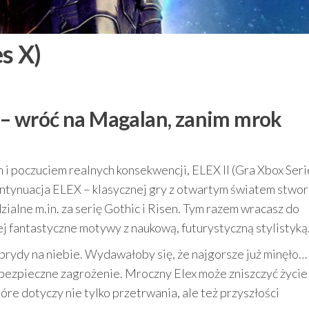
s X)
) – wróć na Magalan, zanim mrok
i poczuciem realnych konsekwencji, ELEX II (Gra Xbox Seri
ntynuacja ELEX – klasycznej gry z otwartym światem stwo
ialne m.in. za serię Gothic i Risen. Tym razem wracasz do
j fantastyczne motywy z naukową, futurystyczną stylistyką
ybrydy na niebie. Wydawałoby się, że najgorsze już minęło…
ebezpieczne zagrożenie. Mroczny Elex może zniszczyć życie
tóre dotyczy nie tylko przetrwania, ale też przyszłości