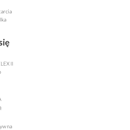
tarcia
lka
się
LEX II
o
A
ą
ływ na