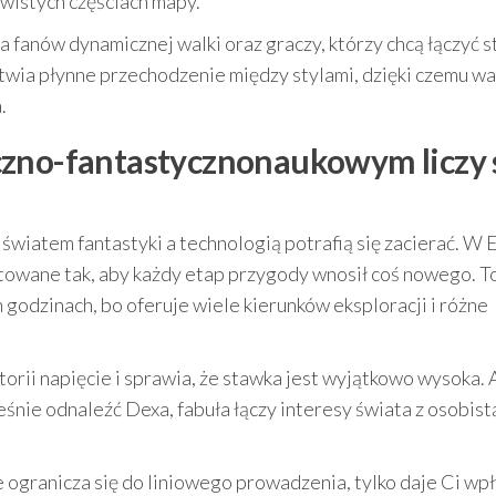
ywistych częściach mapy.
fanów dynamicznej walki oraz graczy, którzy chcą łączyć s
twia płynne przechodzenie między stylami, dzięki czemu wa
.
czno-fantastycznonaukowym liczy 
światem fantastyki a technologią potrafią się zacierać. W E
ktowane tak, aby każdy etap przygody wnosił coś nowego. T
 godzinach, bo oferuje wiele kierunków eksploracji i różne
orii napięcie i sprawia, że stawka jest wyjątkowo wysoka. 
śnie odnaleźć Dexa, fabuła łączy interesy świata z osobist
e ogranicza się do liniowego prowadzenia, tylko daje Ci wp