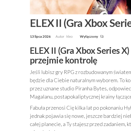
ELEX II (Gra Xbox Serie
13 lipca 2026
Autor
kleo
Wyłączony
ELEX II (Gra Xbox Series X
przejmie kontrolę
Jeśli lubisz gry RPG z rozbudowanym światem 
będzie dla Ciebie naturalnym wyborem. To ko
przez uznane studio Piranha Bytes, odpowiedz
Magalanu, postapokaliptycznej krainy łączące
Fabuła przenosi Cię kilka lat po pokonaniu H
jednak pojawia się nowe, jeszcze bardziej ni
całej planecie, a Ty stajesz przed zadaniem, k