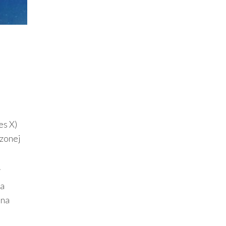
es X)
rzonej
.
 a
 na