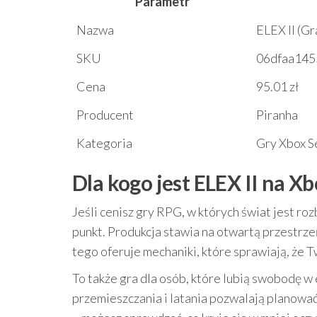
Parametr
Nazwa
ELEX II (Gr
SKU
06dfaa145
Cena
95.01 zł
Producent
Piranha
Kategoria
Gry Xbox S
Dla kogo jest ELEX II na Xb
Jeśli cenisz gry RPG, w których świat jest ro
punkt. Produkcja stawia na otwartą przestrze
tego oferuje mechaniki, które sprawiają, że Tw
To także gra dla osób, które lubią swobodę w
przemieszczania i latania pozwalają planować