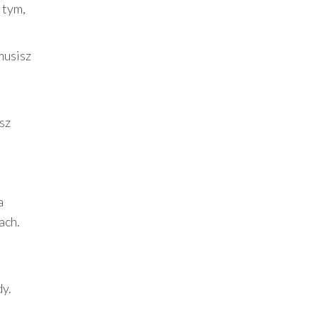
 tym,
musisz
sz
a
ach.
y.