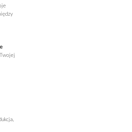
oje
między
je
 Twojej
ukcja,