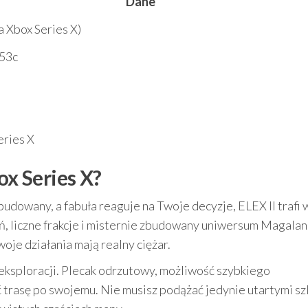
Dane
a Xbox Series X)
53c
eries X
ox Series X?
zbudowany, a fabuła reaguje na Twoje decyzje, ELEX II trafi 
ń, liczne frakcje i misternie zbudowany uniwersum Magalan
oje działania mają realny ciężar.
 eksploracji. Plecak odrzutowy, możliwość szybkiego
 trasę po swojemu. Nie musisz podążać jedynie utartymi sz