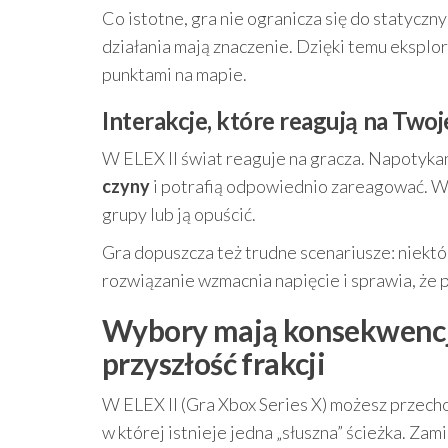
Co istotne, gra nie ogranicza się do statyczn
działania mają znaczenie. Dzięki temu eksplor
punktami na mapie.
Interakcje, które reagują na Two
W ELEX II świat reaguje na gracza. Napotykan
czyny
i potrafią odpowiednio zareagować. W 
grupy lub ją opuścić.
Gra dopuszcza też trudne scenariusze: niekt
rozwiązanie wzmacnia napięcie i sprawia, że
Wybory mają konsekwencje 
przyszłość frakcji
W ELEX II (Gra Xbox Series X) możesz przecho
w której istnieje jedna „słuszna” ścieżka. Zam