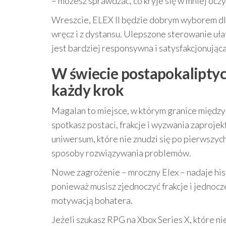
– możesz sprawdzać, co kryje się w mniej ocz
Wreszcie, ELEX II będzie dobrym wyborem dla 
wręcz i z dystansu. Ulepszone sterowanie uła
jest bardziej responsywna i satysfakcjonująca
W świecie postapokalipty
każdy krok
Magalan to miejsce, w którym granice między 
spotkasz postaci, frakcje i wyzwania zaproje
uniwersum, które nie znudzi się po pierwszych
sposoby rozwiązywania problemów.
Nowe zagrożenie – mroczny Elex – nadaje hist
ponieważ musisz zjednoczyć frakcje i jednocze
motywacją bohatera.
Jeżeli szukasz RPG na Xbox Series X, które ni