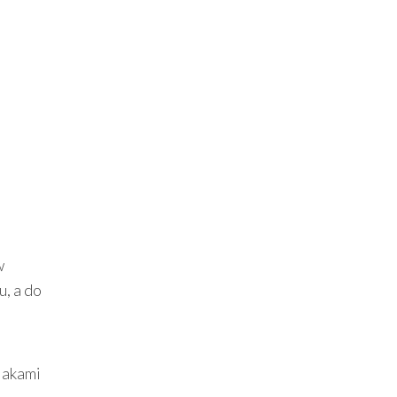
w
u, a do
lakami