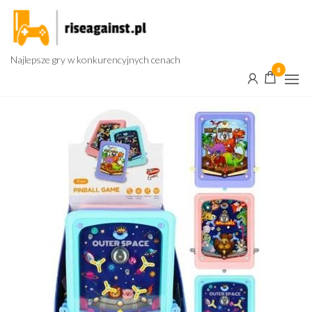
Przejdź
do
treści
Najlepsze gry w konkurencyjnych cenach
0