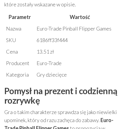
które zostały wskazane w opisie.
Parametr
Wartość
Nazwa
Euro-Trade Pinball Flipper Games
SKU
6186ff33f444
Cena
13.51 zł
Producent
Euro-Trade
Kategoria
Gry dziecięce
Pomysł na prezent i codzienną
rozrywkę
Gra o takim charakterze sprawdza się jako niewielki
upominek, który od razu zachęca do zabawy.
Euro-
Trade Pinball Flipper Games
to propozycja w