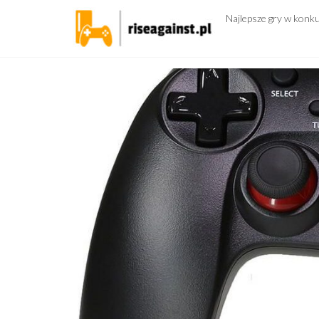
Przejdź
Najlepsze gry w konk
do
treści