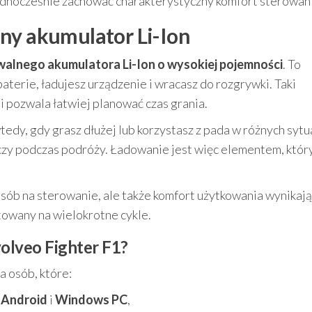
ednocześnie zachować charakterystyczny komfort sterowani
ny akumulator Li-Ion
alnego akumulatora Li-Ion o wysokiej pojemności
. To
aterie, ładujesz urządzenie i wracasz do rozgrywki. Taki
 pozwala łatwiej planować czas grania.
dy, gdy grasz dłużej lub korzystasz z pada w różnych sytu
czy podczas podróży. Ładowanie jest więc elementem, któr
osób na sterowanie, ale także komfort użytkowania wynikają
towany na wielokrotne cykle.
olveo Fighter F1?
 osób, które:
,
Android
i
Windows PC
,