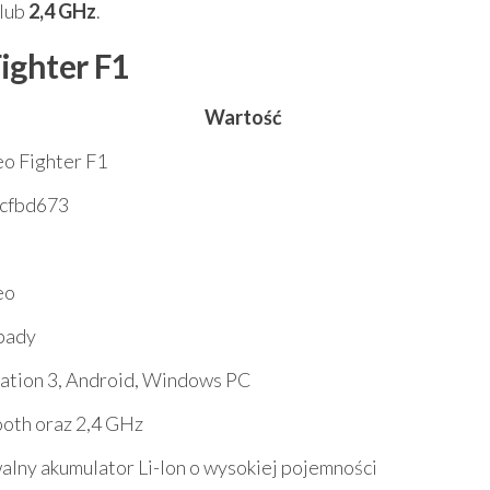
lub
2,4 GHz
.
ighter F1
Wartość
o Fighter F1
cfbd673
eo
pady
ation 3, Android, Windows PC
oth oraz 2,4 GHz
lny akumulator Li-Ion o wysokiej pojemności