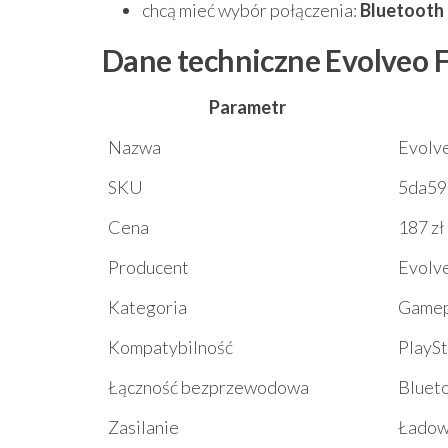
chcą mieć wybór połączenia:
Bluetooth
Dane techniczne Evolveo F
Parametr
Nazwa
Evolve
SKU
5da59
Cena
187 zł
Producent
Evolv
Kategoria
Game
Kompatybilność
PlaySt
Łączność bezprzewodowa
Blueto
Zasilanie
Ładowa