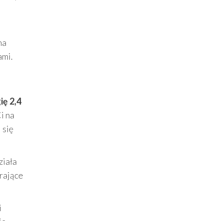
ma
ami.
ę 2,4
i na
 się
ziała
rające
i