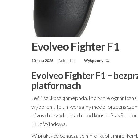
Evolveo Fighter F1
10 lipca 2026
Autor
kleo
Wyłączony
Evolveo Fighter F1 – bezp
platformach
Jeśli szukasz gamepada, który nie ogranicza 
wyborem. To uniwersalny model przeznaczony
różnych urządzeniach – od konsol PlayStation
PC z Windows.
W praktyce oznacza to mniej kabli, mniej komb