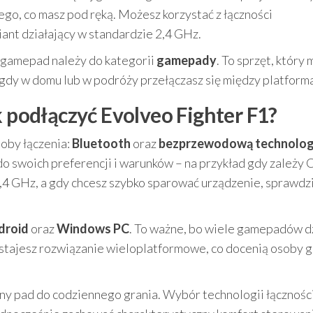
go, co masz pod ręką. Możesz korzystać z łączności
nt działający w standardzie 2,4 GHz.
m gamepad należy do kategorii
gamepady
. To sprzęt, który 
 gdy w domu lub w podróży przełączasz się między platform
k podłączyć Evolveo Fighter F1?
oby łączenia:
Bluetooth
oraz
bezprzewodową technologi
o swoich preferencji i warunków – na przykład gdy zależy C
,4 GHz, a gdy chcesz szybko sparować urządzenie, sprawdzi
droid
oraz
Windows PC
. To ważne, bo wiele gamepadów d
ostajesz rozwiązanie wieloplatformowe, co docenią osoby g
y pad do codziennego grania. Wybór technologii łącznośc