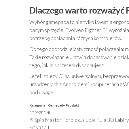
Dlaczego warto rozważyć F
Wybór gamepada to nie tylko kwestia ergonomi
danym sprzęcie. Evolveo Fighter F1 wyróżnia 
potrzebę posiadania różnych kontrolerów.
Do tego dochodzi elastyczność połączenia: m
Takie rozwiązanie ułatwia dopasowanie działan
tego, jakim sprzętem dysponujesz.
Jeżeli zależy Ci na uniwersalnym, bezprzewo
urządzeniach z Androidem i komputerach z 
pod uwagę.
Kategoria
Gamepady
Produkt
Nawigacja
Poprzedni
POPRZEDNI
Spin Master Perplexus Epic Kula 3D Labiry
wpisu
wpis
6053141