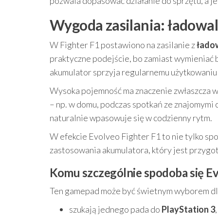
pozwala dopasować działanie do sprzętu, a j
Wygoda zasilania: ładowal
W Fighter F1 postawiono na zasilanie z
ładow
praktyczne podejście, bo zamiast wymieniać b
akumulator sprzyja regularnemu użytkowaniu i
Wysoka pojemność ma znaczenie zwłaszcza wte
– np. w domu, podczas spotkań ze znajomymi 
naturalnie wpasowuje się w codzienny rytm.
W efekcie Evolveo Fighter F1 to nie tylko sp
zastosowania akumulatora, który jest przygo
Komu szczególnie spodoba się Ev
Ten gamepad może być świetnym wyborem dla
szukają jednego pada do
PlayStation 3