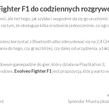
ighter F1 do codziennych rozgryw
i, ale też tego, jak szybko i wygodnie da się go uruchomić
się tym, że obsługuje kilka środowisk jednocześnie, co ogr
ożesz korzystać z Bluetooth albo zdecydować się na 2,4 GH
ia do tego, czy grasz bliżej, czy dalej od urządzenia, a tak
dowym gamepadzie do gier, który działa na PlayStation 3,
Windows,
Evolveo Fighter F1
jest propozycją, którą warto w
N
nt
Splendor Miasta (dod