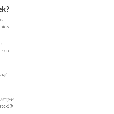
ek?
 na
anicza
z.
że do
ziąć
ASTĘPNY
Następny
atek)
wpis