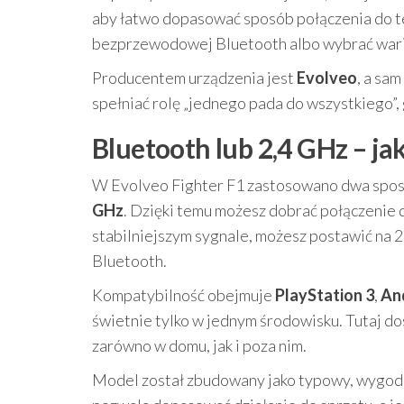
aby łatwo dopasować sposób połączenia do te
bezprzewodowej Bluetooth albo wybrać waria
Producentem urządzenia jest
Evolveo
, a sa
spełniać rolę „jednego pada do wszystkiego”,
Bluetooth lub 2,4 GHz – ja
W Evolveo Fighter F1 zastosowano dwa spos
GHz
. Dzięki temu możesz dobrać połączenie d
stabilniejszym sygnale, możesz postawić na 2
Bluetooth.
Kompatybilność obejmuje
PlayStation 3
,
An
świetnie tylko w jednym środowisku. Tutaj d
zarówno w domu, jak i poza nim.
Model został zbudowany jako typowy, wygodn