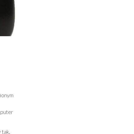
fionym
mputer
 tak,