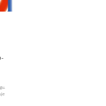
 –
gu.
uje