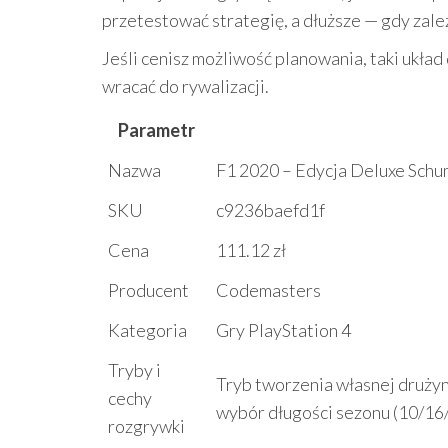
przetestować strategię, a dłuższe — gdy zal
Jeśli cenisz możliwość planowania, taki układ 
wracać do rywalizacji.
Parametr
Nazwa
F1 2020 – Edycja Deluxe Schu
SKU
c9236baefd1f
Cena
111.12 zł
Producent
Codemasters
Kategoria
Gry PlayStation 4
Tryby i
Tryb tworzenia własnej drużyny
cechy
wybór długości sezonu (10/16/2
rozgrywki