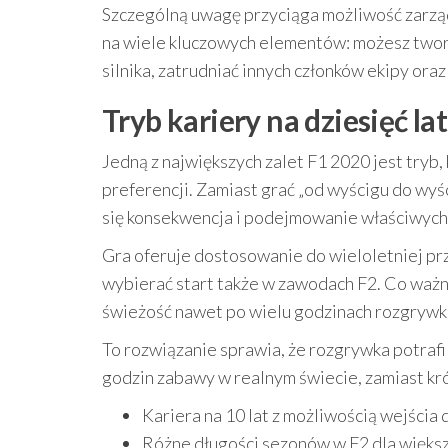
Szczególną uwagę przyciąga możliwość zarząd
na wiele kluczowych elementów: możesz two
silnika, zatrudniać innych członków ekipy or
Tryb kariery na dziesięć la
Jedną z największych zalet F1 2020 jest try
preferencji. Zamiast grać „od wyścigu do wyśc
się konsekwencja i podejmowanie właściwych
Gra oferuje dostosowanie do wieloletniej pr
wybierać start także w zawodach F2. Co waż
świeżość nawet po wielu godzinach rozgrywki
To rozwiązanie sprawia, że rozgrywka potrafi 
godzin zabawy w realnym świecie, zamiast kró
Kariera na 10 lat z możliwością wejścia
Różne długości sezonów w F2 dla więks