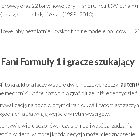
kierowcy oraz 22 tory; nowe tory: Hanoi Circuit (Wietnam) i
; klasyczne bolidy: 16 szt. (1988–2010)
owe, aby bezpłatnie uzyskać finalne modele bolidów F1 
 Fani Formuły 1 i gracze szukający
 to gra, która łączy w sobie dwie kluczowe rzeczy:
autent
 mechaniki, które pozwalają grać dłużej niż jeden tydzień.
sz rywalizację na podzielonym ekranie. Jeśli natomiast zaczy
dogodnienia ułatwiają wejście w rytm wyścigów.
pektywie wielu sezonów, liczy się możliwość zarządzania
tnia kariera, w której każda decyzja może mieć znaczenie.