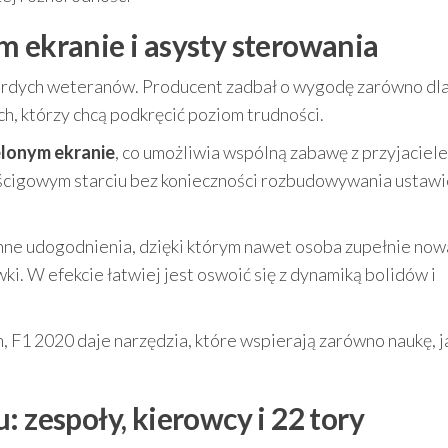
m ekranie i asysty sterowania
wardych weteranów. Producent zadbał o wygodę zarówno dla
ych, którzy chcą podkręcić poziom trudności.
ielonym ekranie
, co umożliwia wspólną zabawę z przyjaciel
yścigowym starciu bez konieczności rozbudowywania ustawi
inne udogodnienia, dzięki którym nawet osoba zupełnie now
i. W efekcie łatwiej jest oswoić się z dynamiką bolidów i
, F1 2020 daje narzędzia, które wspierają zarówno naukę, ja
: zespoły, kierowcy i 22 tory