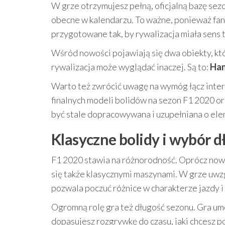
W grze otrzymujesz pełną, oficjalną bazę se
obecne w kalendarzu. To ważne, ponieważ fani 
przygotowane tak, by rywalizacja miała sens t
Wśród nowości pojawiają się dwa obiekty, któ
rywalizacja może wyglądać inaczej. Są to:
Han
Warto też zwrócić uwagę na wymóg łącz inter
finalnych modeli bolidów na sezon F1 2020 o
być stale dopracowywana i uzupełniana o ele
Klasyczne bolidy i wybór d
F1 2020 stawia na różnorodność. Oprócz now
się także klasycznymi maszynami. W grze uw
pozwala poczuć różnice w charakterze jazdy 
Ogromną rolę gra też długość sezonu. Gra um
dopasujesz rozgrywkę do czasu, jaki chcesz p