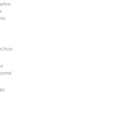
 wpływ
w
nie.
j liczy
sz
trzymać
tki