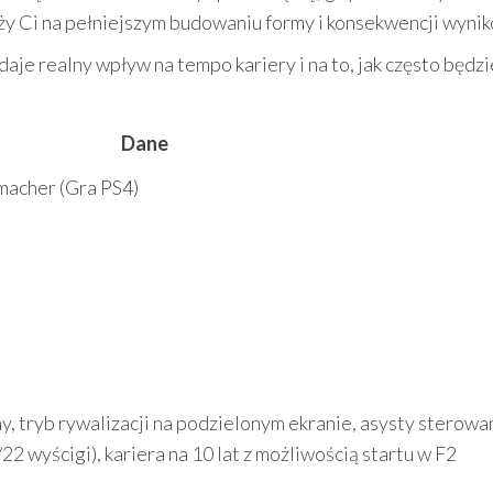
eży Ci na pełniejszym budowaniu formy i konsekwencji wyni
daje realny wpływ na tempo kariery i na to, jak często będz
Dane
macher (Gra PS4)
, tryb rywalizacji na podzielonym ekranie, asysty sterowan
2 wyścigi), kariera na 10 lat z możliwością startu w F2