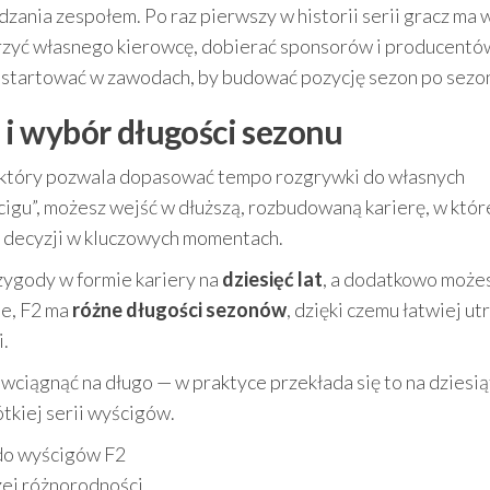
zania zespołem. Po raz pierwszy w historii serii gracz ma
rzyć własnego kierowcę, dobierać sponsorów i producentó
az startować w zawodach, by budować pozycję sezon po sezo
t i wybór długości sezonu
b, który pozwala dopasować tempo rozgrywki do własnych
igu”, możesz wejść w dłuższą, rozbudowaną karierę, w które
 decyzji w kluczowych momentach.
zygody w formie kariery na
dziesięć lat
, a dodatkowo może
ne, F2 ma
różne długości sezonów
, dzięki czemu łatwiej u
.
wciągnąć na długo — w praktyce przekłada się to na dziesią
tkiej serii wyścigów.
 do wyścigów F2
zej różnorodności