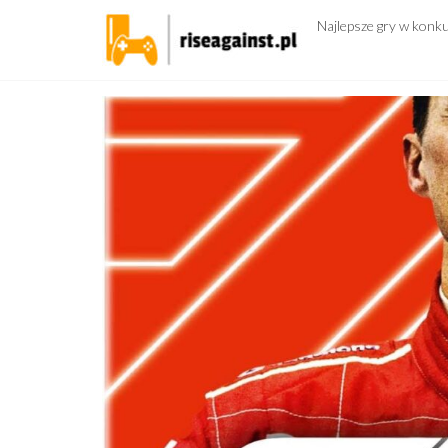
Przejdź
Najlepsze gry w konk
do
treści