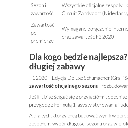
Sezon i
Wszystkie oficjalne zespoły i 
zawartość
Circuit Zandvoort (Niderlandy)
Zawartość
Wymagane połączenie internet
po
oraz zawartość F2 2020
premierze
Dla kogo będzie najlepsza?
długiej zabawy
F1 2020 – Edycja Deluxe Schumacher (Gra PS4)
zawartość oficjalnego sezonu
i rozbudowane
Jeśli lubisz ścigać się z przyjaciółmi, doceni
przygodę z Formułą 1, asysty sterowania i u
A dla tych, którzy chcą budować wynik w pers
zespołem, wybór długości sezonu oraz wielole