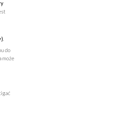
ry
est
y)
.
pu do
ra może
cigać