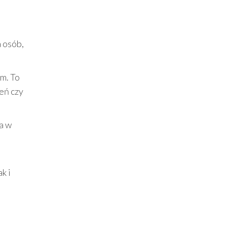
 osób,
em. To
eń czy
a w
k i