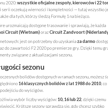
zonu 2020:
wszystkie oficjalne zespoły, kierowców i 22 to
serii oczekują wierności i kompletności — tutaj wszystko j
akże dla tych, którzy śledzą Formułę 1 na bieżąco.
re urozmaicają dostępne trasowanie i sprawiają, że każda
oi Circuit (Wietnam)
oraz
Circuit Zandvoort (Niderland
netowych: jest on potrzebny do uzyskania
za darmo
dostę
raz do zawartości F2 2020 po premierze gry. Dzięki temu g
menty związane z aktualizacjami sezonu.
ługości sezonu
oczesnych bolidów dostępnych w ramach sezonu, możesz ś
zględniono
16 klasycznych bolidów z lat 1988 do 2010
, co
i podejściu do wyścigów.
ożliwia wybór liczby wyścigów:
10, 16 lub 22
, dzięki czemu
oświęcić. Krótsze sezony sprawdzą się, gdy chcesz szybko