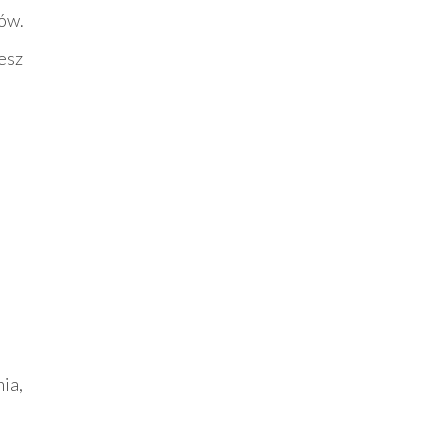
ków.
iesz
ia,