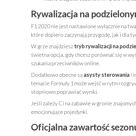
Rywalizacja na podzielony
F1 2020 nie jest nastawione wyłącznie na t
które dopiero zaczynają przygodę, jak i dla t
W grze znajdziesz
tryb rywalizacji na podz
świetna opcja, gdy chcesz porównać się w w
szukania przeciwników online.
Dodatkowo obecne są
asysty sterowania
i 
temacie Formuły 1 może wejść w rytm rozgrywk
stopniowo poprawiać wyniki.
Jeśli zależy Ci na zabawie w gronie znajomych
emocjonujące pojedynki.
Oficjalna zawartość sezonu