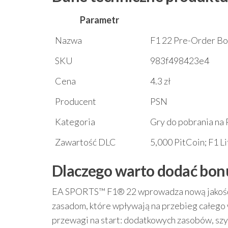
Parametr
Nazwa
F1 22 Pre-Order Bo
SKU
983f498423e4
Cena
4.3 zł
Producent
PSN
Kategoria
Gry do pobrania na 
Zawartość DLC
5,000 PitCoin; F1 L
Dlaczego warto dodać bonu
EA SPORTS™ F1® 22 wprowadza nową jakość
zasadom, które wpływają na przebieg całego 
przewagi na start: dodatkowych zasobów, sz