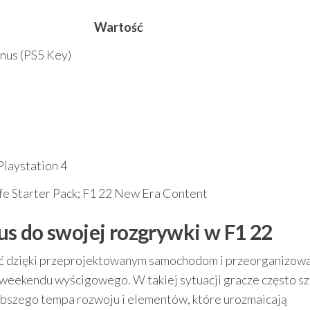
Wartość
nus (PS5 Key)
Playstation 4
ife Starter Pack; F1 22 New Era Content
s do swojej rozgrywki w F1 22
 dzięki przeprojektowanym samochodom i przeorganizow
weekendu wyścigowego. W takiej sytuacji gracze często sz
ybszego tempa rozwoju i elementów, które urozmaicają