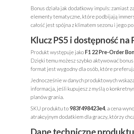
Bonus działa jak dodatkowy impuls: zamiast z
elementy tematyczne, które podbijają immersję
całość jest spójna z klimatem sezonu i jego 
Klucz PS5 i dostępność na P
Produkt występuje jako
F1 22 Pre-Order Bon
Dzięki temu możesz szybko aktywować bonus i
format jest wygodny dla osób, które preferuj
Jednocześnie w danych produktowych wskaz
informacja, jeśli kupujesz z myślą o konkret
planów grania.
SKU produktu to
983f498423e4
, a cena wyn
atrakcyjnym dodatkiem dla graczy, którzy ch
Dane techniczne produkt