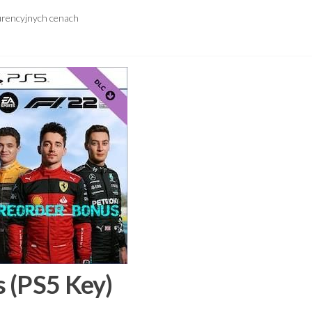
urencyjnych cenach
 (PS5 Key)