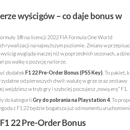
erze wyścigów – co daje bonus w
ormuły 1® na licencji 2022 FIA Formula One World
h rywalizacji na najwyższym poziomie. Zmiany w przepisac
wyścig wygląda inaczej niż w poprzednich sezonach, a dzi
 po walkę o pozycję na torze.
ażyć dodatek
F1 22 Pre-Order Bonus (PS5 Key)
. To pakiet, 
zydatne od pierwszych chwil: walutę w grze oraz zestawy
j wejdziesz w tryb gry i szybciej poczujesz „nową erę” F1.
eży do kategorii
Gry do pobrania na Playstation 4
. To prop
rzygoda z F1 22 będzie bogatsza już od momentu uruchomieni
 F1 22 Pre-Order Bonus