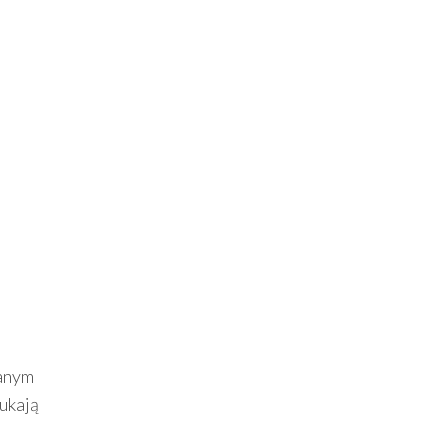
anym
ukają