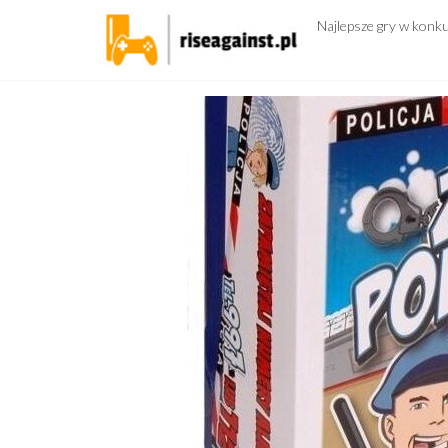
Przejdź
Najlepsze gry w konk
do
treści