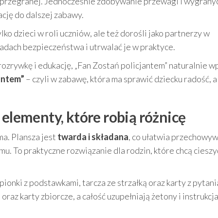
s przegranej. Jednocześnie zdobywanie przewagi i wygrany
ję do dalszej zabawy.
lko dzieci w roli uczniów, ale też dorośli jako partnerzy w
adach bezpieczeństwa i utrwalać je w praktyce.
 rozrywkę i edukację, „Fan Zostań policjantem” naturalnie w
antem”
– czyli w zabawę, która ma sprawić dziecku radość, a
 elementy, które robią różnicę
rma. Plansza jest
twarda i składana
, co ułatwia przechowyw
 To praktyczne rozwiązanie dla rodzin, które chcą cieszyć
.
ionki z podstawkami, tarcza ze strzałką oraz karty z pytan
 oraz karty zbiorcze, a całość uzupełniają żetony i instrukcj