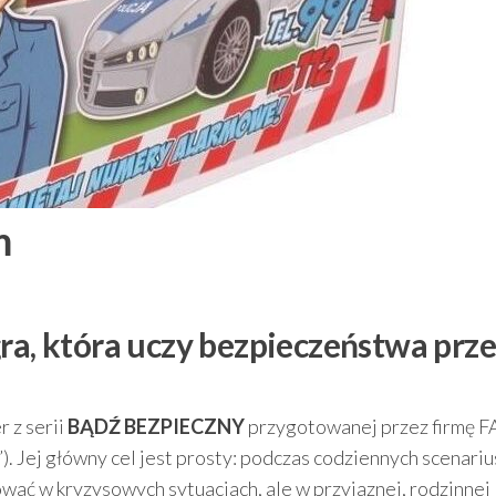
m
ra, która uczy bezpieczeństwa prz
r z serii
BĄDŹ BEZPIECZNY
przygotowanej przez firmę 
). Jej główny cel jest prosty: podczas codziennych scenariu
ować w kryzysowych sytuacjach, ale w przyjaznej, rodzinnej