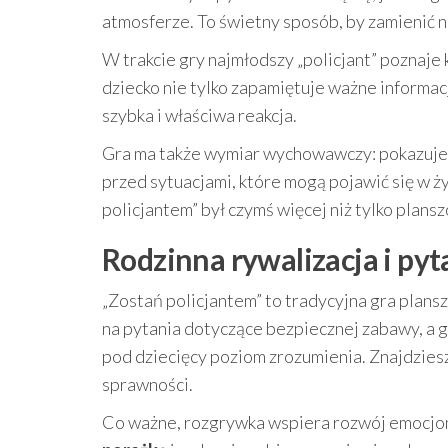
atmosferze. To świetny sposób, by zamienić 
W trakcie gry najmłodszy „policjant” poznaj
dziecko nie tylko zapamiętuje ważne informac
szybka i właściwa reakcja.
Gra ma także wymiar wychowawczy: pokazuje
przed sytuacjami, które mogą pojawić się w ży
policjantem” był czymś więcej niż tylko pla
Rodzinna rywalizacja i pyt
„Zostań policjantem” to tradycyjna gra plan
na pytania dotyczące bezpiecznej zabawy, a g
pod dziecięcy poziom zrozumienia. Znajdziesz t
sprawności.
Co ważne, rozgrywka wspiera rozwój emocjona