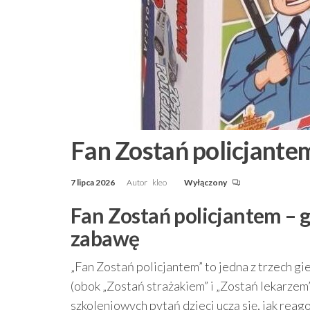
Fan Zostań policjante
7 lipca 2026
Autor
kleo
Wyłączony
Fan Zostań policjantem – g
zabawę
„Fan Zostań policjantem” to jedna z trzech gie
(obok „Zostań strażakiem” i „Zostań lekarzem”
szkoleniowych pytań dzieci uczą się, jak reag