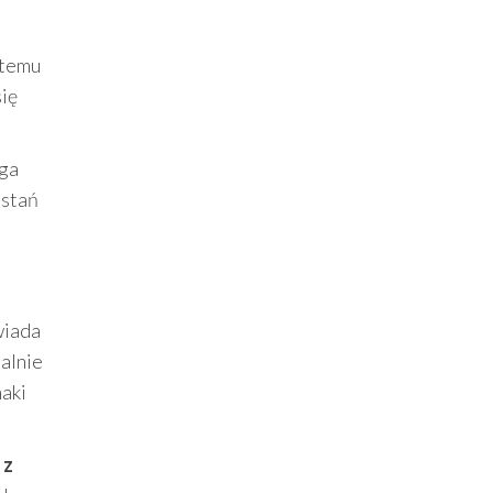
 temu
się
ega
ostań
wiada
alnie
naki
 z