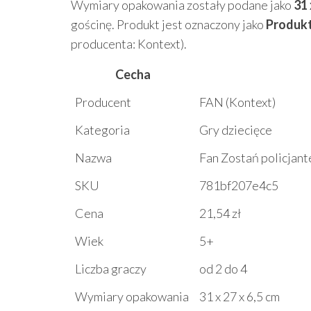
Wymiary opakowania zostały podane jako
31 
gościnę. Produkt jest oznaczony jako
Produkt
producenta: Kontext).
Cecha
Producent
FAN (Kontext)
Kategoria
Gry dziecięce
Nazwa
Fan Zostań policjan
SKU
781bf207e4c5
Cena
21,54 zł
Wiek
5+
Liczba graczy
od 2 do 4
Wymiary opakowania
31 x 27 x 6,5 cm