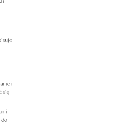
ch
pisuje
anie i
 się
iami
a do