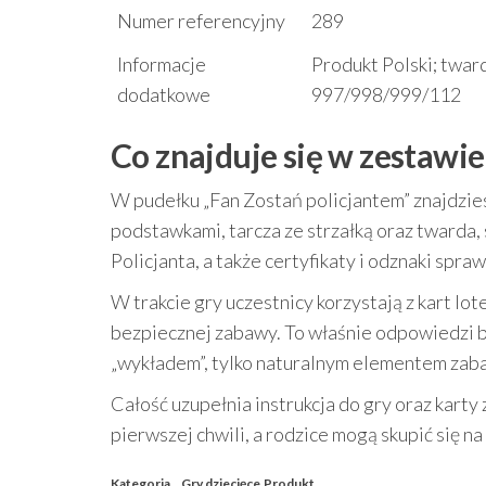
Numer referencyjny
289
Informacje
Produkt Polski; twar
dodatkowe
997/998/999/112
Co znajduje się w zestawie
W pudełku „Fan Zostań policjantem” znajdzies
podstawkami, tarcza ze strzałką oraz twarda,
Policjanta, a także certyfikaty i odznaki spr
W trakcie gry uczestnicy korzystają z kart lot
bezpiecznej zabawy. To właśnie odpowiedzi bu
„wykładem”, tylko naturalnym elementem zab
Całość uzupełnia instrukcja do gry oraz karty
pierwszej chwili, a rodzice mogą skupić się n
Kategoria
Gry dziecięce
Produkt