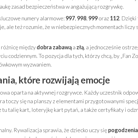
naukę zasad bezpieczeństwa w angażującą rozgrywkę.
e kluczowe numery alarmowe:
997
,
998
,
999
oraz
112
. Dzięki
je, ale też rozumie, że w niebezpiecznych momentach liczy 
 różnicę między
dobra zabawą
a
złą
, a jednocześnie ostrz
ciu codziennym. To pozycja dla tych, którzy chcą, by „Fan Z
nszówkowym wyzwaniem.
ania, które rozwijają emocje
szowa oparta na aktywnej rozgrywce. Każdy uczestnik odpo
ra toczy się na planszy z elementami przygotowanymi specj
u talię kart, loteryjkę kart pytań, a także certyfikaty i odz
lny. Rywalizacja sprawia, że dziecko uczy się
pogodzenia