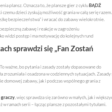
nia plansz. Oznacza to, że plansze gier z cyklu
BĄDŹ
i czemu dzieci zyskują możliwość grania w całą serię razem.
żkę bezpieczeństwa” i wracać do zabawy wielokrotnie.
 bezpieczną zabawę i reakcje w zagrożeniu
cko widzi postęp i ma motywację do kolejnych rund
ach sprawdzi się „Fan Zostań
 To ważne, bo pytania i zasady zostały dopasowane do
ła zrozumiała i osadzona w codziennych sytuacjach. Zasady 
bie domowej zabawy, jak i podczas wspólnego grania z
4 graczy
, więc sprawdza się zarówno w małych, jak i większy
ż w ramach serii – łącząc plansze z pozostałymi tytułami.