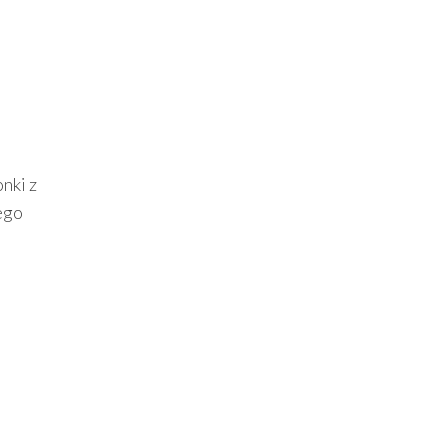
nki z
ego