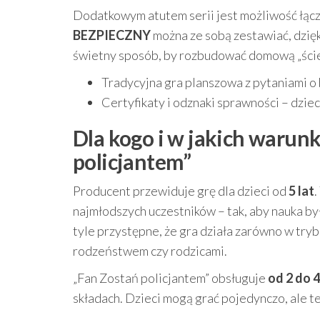
Dodatkowym atutem serii jest możliwość łącze
BEZPIECZNY
można ze sobą zestawiać, dzięk
świetny sposób, by rozbudować domową „ście
Tradycyjna gra planszowa z pytaniami o
Certyfikaty i odznaki sprawności – dzie
Dla kogo i w jakich warunk
policjantem”
Producent przewiduje grę dla dzieci od
5 lat
.
najmłodszych uczestników – tak, aby nauka by
tyle przystępne, że gra działa zarówno w try
rodzeństwem czy rodzicami.
„Fan Zostań policjantem” obsługuje
od 2 do 
składach. Dzieci mogą grać pojedynczo, ale te