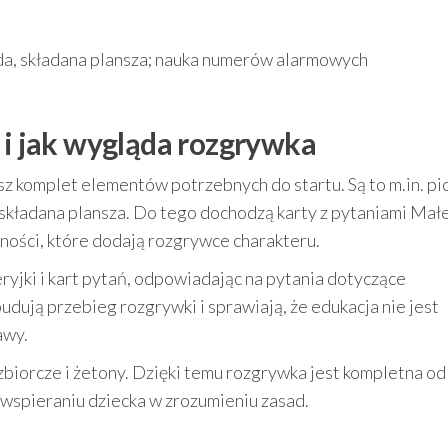
da, składana plansza; nauka numerów alarmowych
 i jak wygląda rozgrywka
z komplet elementów potrzebnych do startu. Są to m.in. pio
 składana plansza. Do tego dochodzą karty z pytaniami Mał
awności, które dodają rozgrywce charakteru.
eryjki i kart pytań, odpowiadając na pytania dotyczące
dują przebieg rozgrywki i sprawiają, że edukacja nie jest
awy.
 zbiorcze i żetony. Dzięki temu rozgrywka jest kompletna od
a wspieraniu dziecka w zrozumieniu zasad.