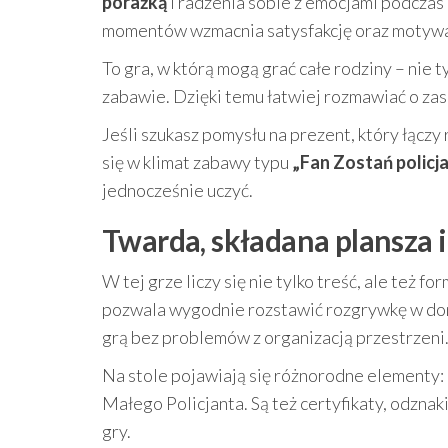
porażką
i radzenia sobie z emocjami podcza
momentów wzmacnia satysfakcję oraz motywac
To gra, w którą mogą grać całe rodziny – nie ty
zabawie. Dzięki temu łatwiej rozmawiać o zas
Jeśli szukasz pomysłu na prezent, który łączy
się w klimat zabawy typu
„Fan Zostań policj
jednocześnie uczyć.
Twarda, składana plansza i
W tej grze liczy się nie tylko treść, ale też fo
pozwala wygodnie rozstawić rozgrywkę w domu.
grą bez problemów z organizacją przestrzeni
Na stole pojawiają się różnorodne elementy: p
Małego Policjanta. Są też certyfikaty, odznaki
gry.