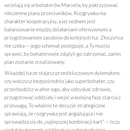
wcielają się w bohaterów Marvela, by pokrzyżować
nikczemne plany przeciwników. Rozgrywka ma
charakter kooperacyjny, a jej sednem jest
balansowanie między działaniami ofensywnymi a
przygotowaniem zasobów do kolejnych tur. Złoczyńca
nie czeka — jego schemat postępuje, a Ty musisz
sprawić, by bohaterowie zdążyli go zatrzymać, zanim
plan zostanie zrealizowany.
W każdej turze stajesz przed kluczowym dylematem:
czy walczysz bezpośrednio jako superbohater, czy
przechodzisz w alter ego, aby odzyskać zdrowie,
przygotować oddziały i wejść w kolejną fazę starcia z
przewagą. To właśnie te decyzje strategiczne
sprawiają, że rozgrywka jest angażująca i nie
sprowadza się do „najlepszej kombinacji kart” — liczy
się także moment, w którym ją wykorzystujesz.