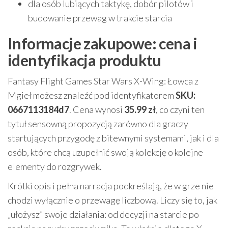
dla osób lubiących taktykę, dobór pilotów i
budowanie przewag w trakcie starcia
Informacje zakupowe: cena i
identyfikacja produktu
Fantasy Flight Games Star Wars X-Wing: Łowca z
Mgieł możesz znaleźć pod identyfikatorem
SKU:
0667113184d7
. Cena wynosi
35.99 zł
, co czyni ten
tytuł sensowną propozycją zarówno dla graczy
startujących przygodę z bitewnymi systemami, jak i dla
osób, które chcą uzupełnić swoją kolekcję o kolejne
elementy do rozgrywek.
Krótki opis i pełna narracja podkreślają, że w grze nie
chodzi wyłącznie o przewagę liczbową. Liczy się to, jak
„ułożysz” swoje działania: od decyzji na starcie po