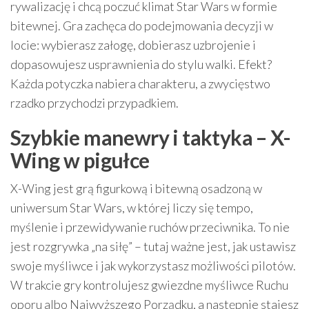
rywalizację i chcą poczuć klimat Star Wars w formie
bitewnej. Gra zachęca do podejmowania decyzji w
locie: wybierasz załogę, dobierasz uzbrojenie i
dopasowujesz usprawnienia do stylu walki. Efekt?
Każda potyczka nabiera charakteru, a zwycięstwo
rzadko przychodzi przypadkiem.
Szybkie manewry i taktyka – X-
Wing w pigułce
X-Wing jest grą figurkową i bitewną osadzoną w
uniwersum Star Wars, w której liczy się tempo,
myślenie i przewidywanie ruchów przeciwnika. To nie
jest rozgrywka „na siłę” – tutaj ważne jest, jak ustawisz
swoje myśliwce i jak wykorzystasz możliwości pilotów.
W trakcie gry kontrolujesz gwiezdne myśliwce Ruchu
oporu albo Najwyższego Porządku, a następnie stajesz