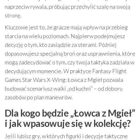
naprzeciw rywala, próbując przechylić szalę na swoją
stronę.
Kluczowe jest to, że gracze mają wpływ na przebieg
starcia na wielu poziomach. Najpierw podejmujesz
decyzję o tym, kto zasiądzie za sterami. Później
dopasowujesz specjalną broń oraz usprawnienia, które
mogą zadecydować o tym, czy twoja taktyka zadziała w
decydującym momencie. W praktyce Fantasy Flight
Games Star Wars X-Wing: Łowca z Mgieł pozwala
budować scenariusz walki „od kuchni” – od doboru
zasobów po plan manewrów.
Dla kogo będzie „Łowca z Mgieł”
i jak wpasowuje się w kolekcję?
Jeśli lubisz gry, w których figurki i decyzje taktyczne