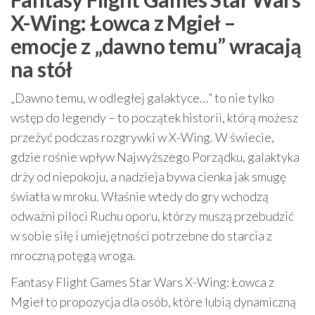
X-Wing: Łowca z Mgieł –
emocje z „dawno temu” wracają
na stół
„Dawno temu, w odległej galaktyce…” to nie tylko
wstęp do legendy – to początek historii, którą możesz
przeżyć podczas rozgrywki w X-Wing. W świecie,
gdzie rośnie wpływ Najwyższego Porządku, galaktyka
drży od niepokoju, a nadzieja bywa cienka jak smugę
światła w mroku. Właśnie wtedy do gry wchodzą
odważni piloci Ruchu oporu, którzy muszą przebudzić
w sobie siłę i umiejętności potrzebne do starcia z
mroczną potęgą wroga.
Fantasy Flight Games Star Wars X-Wing: Łowca z
Mgieł to propozycja dla osób, które lubią dynamiczną