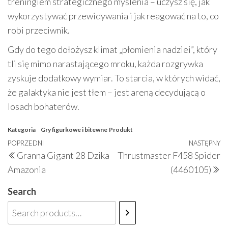
treningiem strategicznego myślenia – uczysz się, jak
wykorzystywać przewidywania i jak reagować na to, co
robi przeciwnik.
Gdy do tego dołożysz klimat „płomienia nadziei”, który
tli się mimo narastającego mroku, każda rozgrywka
zyskuje dodatkowy wymiar. To starcia, w których widać,
że galaktyka nie jest tłem – jest areną decydującą o
losach bohaterów.
Kategoria
Gry figurkowe i bitewne
Produkt
Nawigacja
Poprzedni
POPRZEDNI
NASTĘPNY
N
Granna Gigant 28 Dzika
Thrustmaster F458 Spider
wpisu
wpis
w
Amazonia
(4460105)
Search