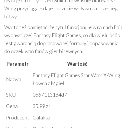
reakcję na ruchy przeciwnika. To właśnie dlatego X-
Wing przyciąga – daje poczucie wpływu na przebieg
bitwy.
Warto też pamiętać, że tytuł funkcjonuje w ramach linii
wydawniczej Fantasy Flight Games, co dla wielu osób
jest gwarancją dopracowanej formuły i dopasowania
do oczekiwań fanów gier bitewnych.
Parametr
Wartość
Fantasy Flight Games Star Wars X-Wing:
Nazwa
Łowca z Mgieł
SKU
0667113184d7
Cena
35.99 zł
Producent
Galakta