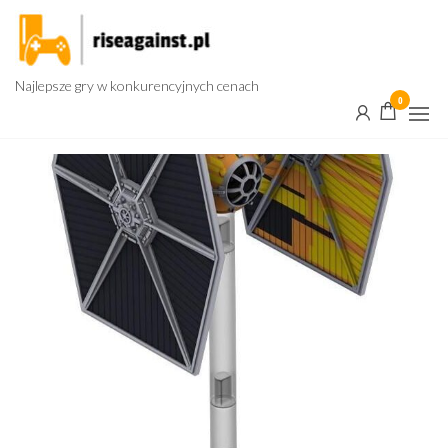
Przejdź
do
treści
Najlepsze gry w konkurencyjnych cenach
0