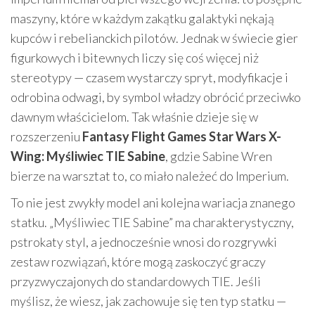
maszyny, które w każdym zakątku galaktyki nękają
kupców i rebelianckich pilotów. Jednak w świecie gier
figurkowych i bitewnych liczy się coś więcej niż
stereotypy — czasem wystarczy spryt, modyfikacje i
odrobina odwagi, by symbol władzy obrócić przeciwko
dawnym właścicielom. Tak właśnie dzieje się w
rozszerzeniu
Fantasy Flight Games Star Wars X-
Wing: Myśliwiec TIE Sabine
, gdzie Sabine Wren
bierze na warsztat to, co miało należeć do Imperium.
To nie jest zwykły model ani kolejna wariacja znanego
statku. „Myśliwiec TIE Sabine” ma charakterystyczny,
pstrokaty styl, a jednocześnie wnosi do rozgrywki
zestaw rozwiązań, które mogą zaskoczyć graczy
przyzwyczajonych do standardowych TIE. Jeśli
myślisz, że wiesz, jak zachowuje się ten typ statku —