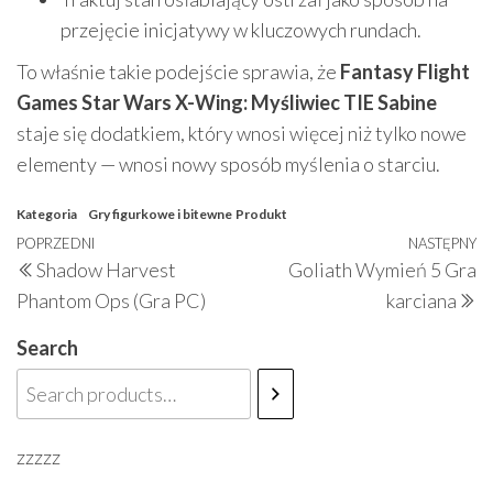
przejęcie inicjatywy w kluczowych rundach.
To właśnie takie podejście sprawia, że
Fantasy Flight
Games Star Wars X-Wing: Myśliwiec TIE Sabine
staje się dodatkiem, który wnosi więcej niż tylko nowe
elementy — wnosi nowy sposób myślenia o starciu.
Kategoria
Gry figurkowe i bitewne
Produkt
Nawigacja
Poprzedni
POPRZEDNI
NASTĘPNY
N
Shadow Harvest
Goliath Wymień 5 Gra
wpisu
wpis
w
Phantom Ops (Gra PC)
karciana
Search
zzzzz