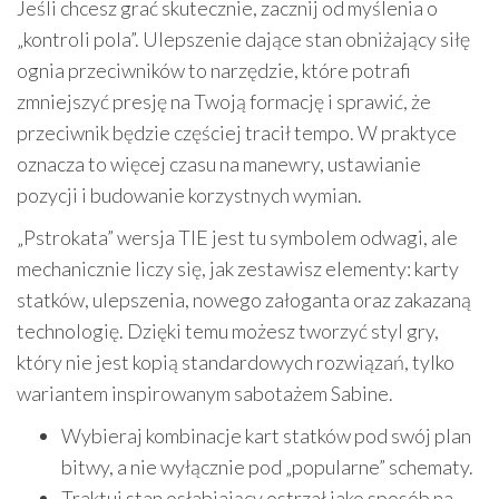
Jeśli chcesz grać skutecznie, zacznij od myślenia o
„kontroli pola”. Ulepszenie dające stan obniżający siłę
ognia przeciwników to narzędzie, które potrafi
zmniejszyć presję na Twoją formację i sprawić, że
przeciwnik będzie częściej tracił tempo. W praktyce
oznacza to więcej czasu na manewry, ustawianie
pozycji i budowanie korzystnych wymian.
„Pstrokata” wersja TIE jest tu symbolem odwagi, ale
mechanicznie liczy się, jak zestawisz elementy: karty
statków, ulepszenia, nowego załoganta oraz zakazaną
technologię. Dzięki temu możesz tworzyć styl gry,
który nie jest kopią standardowych rozwiązań, tylko
wariantem inspirowanym sabotażem Sabine.
Wybieraj kombinacje kart statków pod swój plan
bitwy, a nie wyłącznie pod „popularne” schematy.
Traktuj stan osłabiający ostrzał jako sposób na