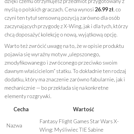
dzięki czemu otrzymujesz przedmiot przygotowany z
myślą o polskich graczach. Cena wynosi
26.99 zł
, co
czyni ten tytuł sensowną pozycją zarówno dla osób
zaczynających przygodę z X-Wing, jak i dla tych, którzy
chcą doposażyć kolekcję o nową, wyjątkową opcję.
Warto też zwrócić uwagę na to, że w opisie produktu
pojawia się wyraźny motyw „ulepszonego,
zmodyfikowanego i zwróconego przeciwko swoim
dawnym właścicielom” statku. To dokładnie ten rodzaj
dodatku, który ma znaczenie zarówno fabularnie, jak i
mechanicznie — bo przekłada się na konkretne
elementy rozgrywki.
Cecha
Wartość
Fantasy Flight Games Star Wars X-
Nazwa
Wing: Myśliwiec TIE Sabine