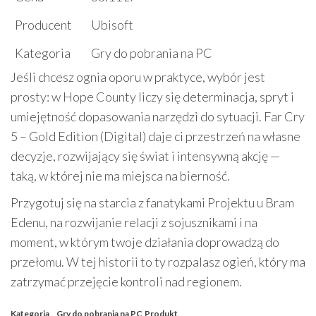
Producent
Ubisoft
Kategoria
Gry do pobrania na PC
Jeśli chcesz ognia oporu w praktyce, wybór jest
prosty: w Hope County liczy się determinacja, spryt i
umiejętność dopasowania narzędzi do sytuacji. Far Cry
5 – Gold Edition (Digital) daje ci przestrzeń na własne
decyzje, rozwijający się świat i intensywną akcję —
taką, w której nie ma miejsca na bierność.
Przygotuj się na starcia z fanatykami Projektu u Bram
Edenu, na rozwijanie relacji z sojusznikami i na
moment, w którym twoje działania doprowadzą do
przełomu. W tej historii to ty rozpalasz ogień, który ma
zatrzymać przejęcie kontroli nad regionem.
Kategoria
Gry do pobrania na PC
Produkt