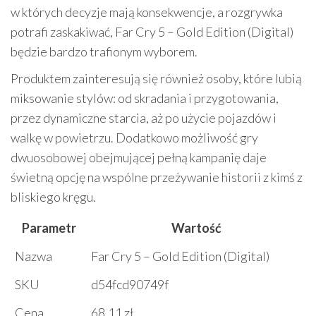
w których decyzje mają konsekwencje, a rozgrywka
potrafi zaskakiwać, Far Cry 5 – Gold Edition (Digital)
będzie bardzo trafionym wyborem.
Produktem zainteresują się również osoby, które lubią
miksowanie stylów: od skradania i przygotowania,
przez dynamiczne starcia, aż po użycie pojazdów i
walkę w powietrzu. Dodatkowo możliwość gry
dwuosobowej obejmującej pełną kampanię daje
świetną opcję na wspólne przeżywanie historii z kimś z
bliskiego kręgu.
Parametr
Wartość
Nazwa
Far Cry 5 – Gold Edition (Digital)
SKU
d54fcd90749f
Cena
68.11 zł