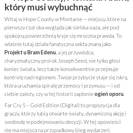
który musi wybuchnąć
Witaj w Hope County w Montanie — miejscu, które na
pierwszy rzut oka wygląda jak sielska oaza, ale pod
spokojną powierzchnią kryje się mroczna prawda. To
właśnie tutaj działa fanatyczna sekta znana jako
Projekt u Bram Edenu
, a jej przywódca,
charyzmatyczny prorok Joseph Seed, nie tylko głosi
koniec świata, lecz także konsekwentnie przejmuje
kontrolę nad regionem. Twoje przybycie staje się iskrą,
która uruchamia spiralę przemocy i przymusu — i od
ciebie zależy, czy w tej historii zapłonie
ogień oporu
.
Far Cry 5 – Gold Edition (Digital) to propozycja dla
graczy, którzy lubią otwarte światy, dynamiczną akcję i
swobodę w podejmowaniu decyzji. W tej opowieści
nie ma miejsca na przypadkowy bieg wydarzeń: