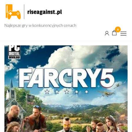
Przejdź
do
treści
Najlepsze gry w konkurencyjnych cenach
0