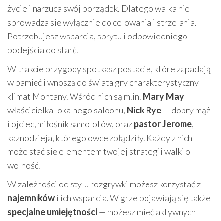
życie i narzuca swój porządek. Dlatego walka nie
sprowadza się wyłącznie do celowania i strzelania.
Potrzebujesz wsparcia, sprytu i odpowiedniego
podejścia do starć.
W trakcie przygody spotkasz postacie, które zapadają
w pamięć i wnoszą do świata gry charakterystyczny
klimat Montany. Wśród nich są m.in.
Mary May
—
właścicielka lokalnego saloonu,
Nick Rye
— dobry mąż
i ojciec, miłośnik samolotów, oraz
pastor Jerome
,
kaznodzieja, którego owce zbłądziły. Każdy z nich
może stać się elementem twojej strategii walki o
wolność.
W zależności od stylu rozgrywki możesz korzystać z
najemników
i ich wsparcia. W grze pojawiają się także
specjalne umiejętności
— możesz mieć aktywnych