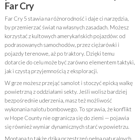
Far Cry
Far Cry 5 stawia na różnorodność i daje ci narzędzia,
by przemierzać świat na własnych zasadach. Możesz
korzystać z kultowych amerykańskich pojazdów: od
podrasowanych samochodów, przez ciężarówki i
pojazdy terenowe, aż po traktory. Dzięki temu
dotarcie do celu może być zarówno elementem taktyki,
jak i czystą przyjemnością z eksploracji.
W grze możesz przejąć samolot i stoczyć epicką walkę
powietrzną z oddziałami sekty. Jeśli wolisz bardziej
bezpośrednie uderzenia, masz też możliwość
wykonania nalotu bombowego. To sprawia, że konflikt
w Hope County nie ogranicza się do ziemi — pojawia
się również wymiar dynamicznych starć w powietrzu.
Montana to także dzika przestrzeń pełna naturalnych