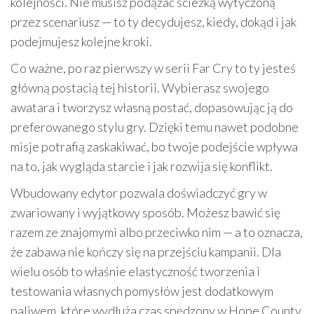
kolejności. Nie musisz podążać ścieżką wytyczoną
przez scenariusz — to ty decydujesz, kiedy, dokąd i jak
podejmujesz kolejne kroki.
Co ważne, po raz pierwszy w serii Far Cry to ty jesteś
główną postacią tej historii. Wybierasz swojego
awatara i tworzysz własną postać, dopasowując ją do
preferowanego stylu gry. Dzięki temu nawet podobne
misje potrafią zaskakiwać, bo twoje podejście wpływa
na to, jak wygląda starcie i jak rozwija się konflikt.
Wbudowany edytor pozwala doświadczyć gry w
zwariowany i wyjątkowy sposób. Możesz bawić się
razem ze znajomymi albo przeciwko nim — a to oznacza,
że zabawa nie kończy się na przejściu kampanii. Dla
wielu osób to właśnie elastyczność tworzenia i
testowania własnych pomysłów jest dodatkowym
paliwem, które wydłuża czas spędzony w Hope County.