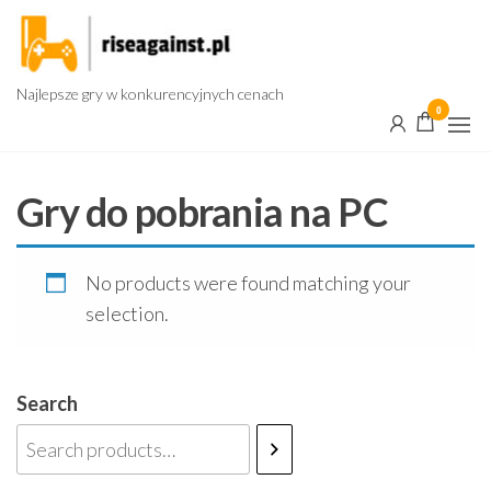
Przejdź
do
treści
Najlepsze gry w konkurencyjnych cenach
0
Gry do pobrania na PC
No products were found matching your
selection.
Search