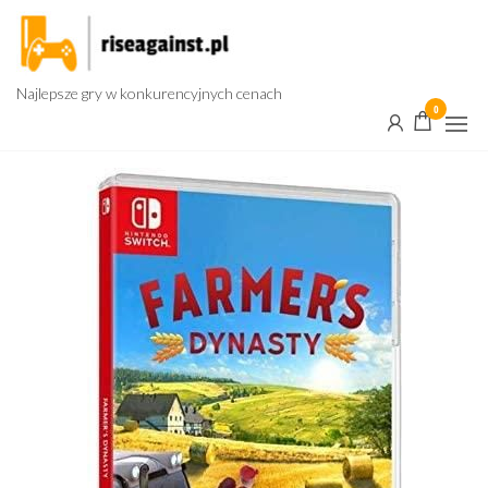
Przejdź
do
treści
Najlepsze gry w konkurencyjnych cenach
0