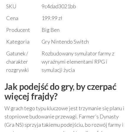
SKU
9c4dad3021bb
Cena
199.99 zł
Producent
Big Ben
Kategoria
Gry Nintendo Switch
Gatunek /
Rozbudowany symulator farmy z
charakter
wyraźnymi elementami RPG i
rozgrywki
symulacji życia
Jak podejść do gry, by czerpać
więcej frajdy?
W grach tego typu kluczowe jest trzymanie się planu i
stopniowe budowanie przewagi. Farmer’s Dynasty
(Gra NS) sprzyja takiemu podejściu, bo rozwój farmy i