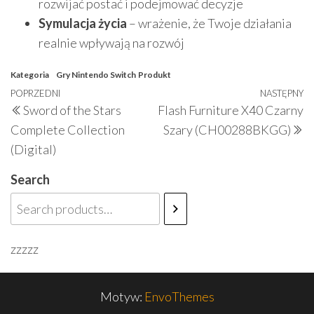
rozwijać postać i podejmować decyzje
Symulacja życia
– wrażenie, że Twoje działania
realnie wpływają na rozwój
Kategoria
Gry Nintendo Switch
Produkt
Nawigacja
Poprzedni
POPRZEDNI
NASTĘPNY
N
Sword of the Stars
Flash Furniture X40 Czarny
wpisu
wpis
w
Complete Collection
Szary (CH00288BKGG)
(Digital)
Search
zzzzz
Motyw:
EnvoThemes