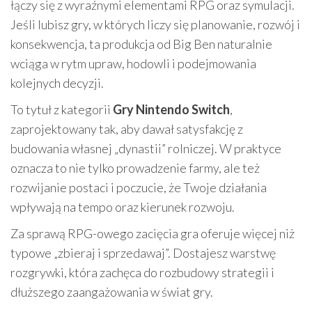
łączy się z wyraźnymi elementami RPG oraz symulacji.
Jeśli lubisz gry, w których liczy się planowanie, rozwój i
konsekwencja, ta produkcja od Big Ben naturalnie
wciąga w rytm upraw, hodowli i podejmowania
kolejnych decyzji.
To tytuł z kategorii
Gry Nintendo Switch
,
zaprojektowany tak, aby dawał satysfakcję z
budowania własnej „dynastii” rolniczej. W praktyce
oznacza to nie tylko prowadzenie farmy, ale też
rozwijanie postaci i poczucie, że Twoje działania
wpływają na tempo oraz kierunek rozwoju.
Za sprawą RPG-owego zacięcia gra oferuje więcej niż
typowe „zbieraj i sprzedawaj”. Dostajesz warstwę
rozgrywki, która zachęca do rozbudowy strategii i
dłuższego zaangażowania w świat gry.