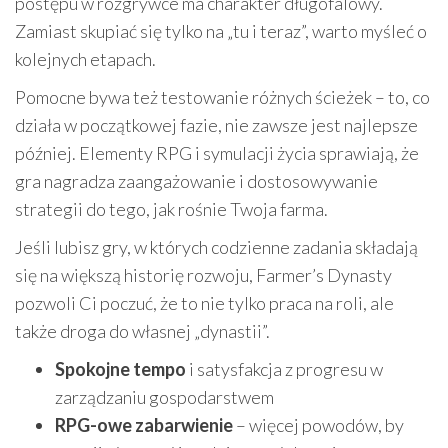
postępu w rozgrywce ma charakter długofalowy.
Zamiast skupiać się tylko na „tu i teraz”, warto myśleć o
kolejnych etapach.
Pomocne bywa też testowanie różnych ścieżek – to, co
działa w początkowej fazie, nie zawsze jest najlepsze
później. Elementy RPG i symulacji życia sprawiają, że
gra nagradza zaangażowanie i dostosowywanie
strategii do tego, jak rośnie Twoja farma.
Jeśli lubisz gry, w których codzienne zadania składają
się na większą historię rozwoju, Farmer’s Dynasty
pozwoli Ci poczuć, że to nie tylko praca na roli, ale
także droga do własnej „dynastii”.
Spokojne tempo
i satysfakcja z progresu w
zarządzaniu gospodarstwem
RPG-owe zabarwienie
– więcej powodów, by