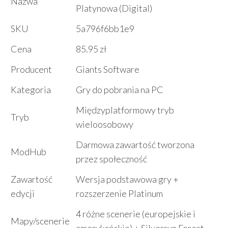
Nazwa
Platynowa (Digital)
SKU
5a796f6bb1e9
Cena
85.95 zł
Producent
Giants Software
Kategoria
Gry do pobrania na PC
Międzyplatformowy tryb
Tryb
wieloosobowy
Darmowa zawartość tworzona
ModHub
przez społeczność
Zawartość
Wersja podstawowa gry +
edycji
rozszerzenie Platinum
4 różne scenerie (europejskie i
Mapy/scenerie