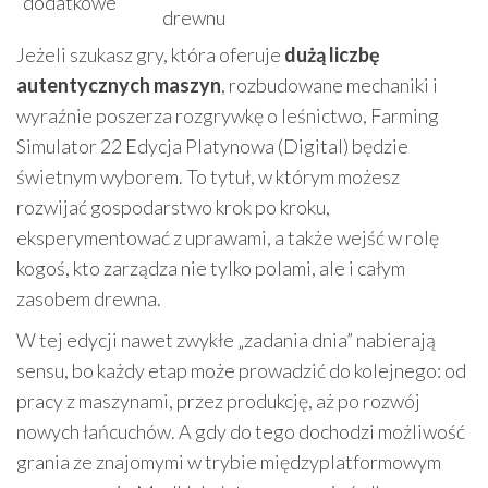
dodatkowe
drewnu
Jeżeli szukasz gry, która oferuje
dużą liczbę
autentycznych maszyn
, rozbudowane mechaniki i
wyraźnie poszerza rozgrywkę o leśnictwo, Farming
Simulator 22 Edycja Platynowa (Digital) będzie
świetnym wyborem. To tytuł, w którym możesz
rozwijać gospodarstwo krok po kroku,
eksperymentować z uprawami, a także wejść w rolę
kogoś, kto zarządza nie tylko polami, ale i całym
zasobem drewna.
W tej edycji nawet zwykłe „zadania dnia” nabierają
sensu, bo każdy etap może prowadzić do kolejnego: od
pracy z maszynami, przez produkcję, aż po rozwój
nowych łańcuchów. A gdy do tego dochodzi możliwość
grania ze znajomymi w trybie międzyplatformowym