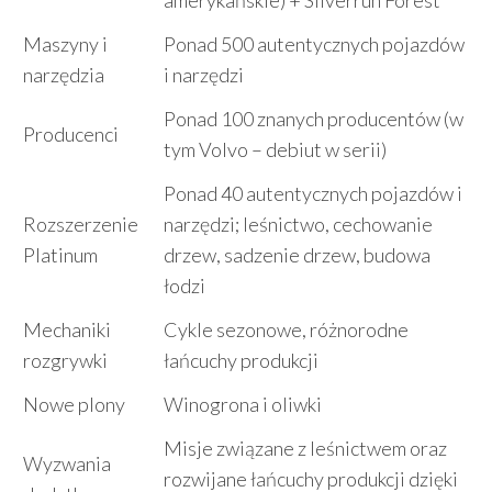
amerykańskie) + Silverrun Forest
Maszyny i
Ponad 500 autentycznych pojazdów
narzędzia
i narzędzi
Ponad 100 znanych producentów (w
Producenci
tym Volvo – debiut w serii)
Ponad 40 autentycznych pojazdów i
Rozszerzenie
narzędzi; leśnictwo, cechowanie
Platinum
drzew, sadzenie drzew, budowa
łodzi
Mechaniki
Cykle sezonowe, różnorodne
rozgrywki
łańcuchy produkcji
Nowe plony
Winogrona i oliwki
Misje związane z leśnictwem oraz
Wyzwania
rozwijane łańcuchy produkcji dzięki