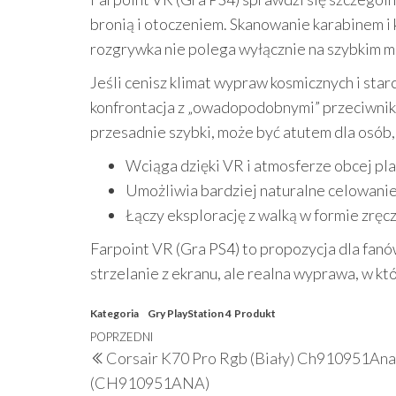
bronią i otoczeniem. Skanowanie karabinem i
rozgrywka nie polega wyłącznie na szybkim ma
Jeśli cenisz klimat wypraw kosmicznych i starc
konfrontacja z „owadopodobnymi” przeciwnikam
przesadnie szybki, może być atutem dla osób, 
Wciąga dzięki VR i atmosferze obcej pl
Umożliwia bardziej naturalne celowanie
Łączy eksplorację z walką w formie zręc
Farpoint VR (Gra PS4) to propozycja dla fanów 
strzelanie z ekranu, ale realna wyprawa, w kt
Kategoria
Gry PlayStation 4
Produkt
Nawigacja
Poprzedni
POPRZEDNI
Corsair K70 Pro Rgb (Biały) Ch910951Ana
wpisu
wpis
(CH910951ANA)