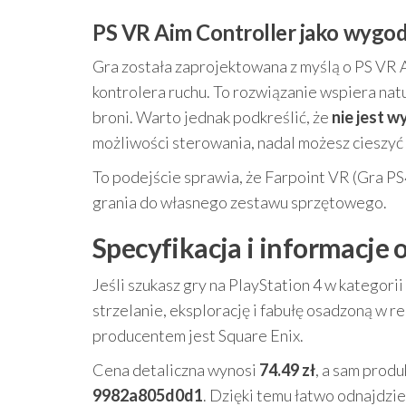
PS VR Aim Controller jako wygo
Gra została zaprojektowana z myślą o PS VR 
kontrolera ruchu. To rozwiązanie wspiera nat
broni. Warto jednak podkreślić, że
nie jest 
możliwości sterowania, nadal możesz cieszyć 
To podejście sprawia, że Farpoint VR (Gra P
grania do własnego zestawu sprzętowego.
Specyfikacja i informacje 
Jeśli szukasz gry na PlayStation 4 w kategorii
strzelanie, eksplorację i fabułę osadzoną w r
producentem jest Square Enix.
Cena detaliczna wynosi
74.49 zł
, a sam prod
9982a805d0d1
. Dzięki temu łatwo odnajdzie