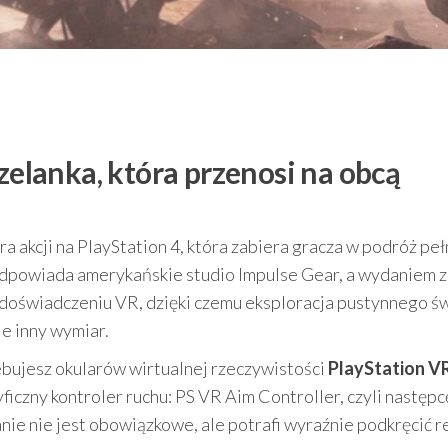
rzelanka, która przenosi na obcą
 akcji na PlayStation 4, która zabiera gracza w podróż peł
ę odpowiada amerykańskie studio Impulse Gear, a wydaniem 
o doświadczeniu VR, dzięki czemu eksploracja pustynnego św
ie inny wymiar.
ebujesz okularów wirtualnej rzeczywistości
PlayStation V
iczny kontroler ruchu: PS VR Aim Controller, czyli następc
ie nie jest obowiązkowe, ale potrafi wyraźnie podkręcić re