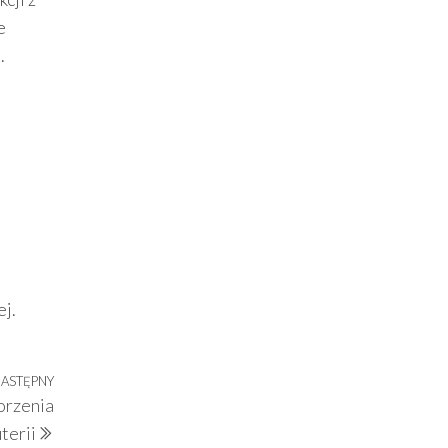
e
.
ej.
ASTĘPNY
Następny
orzenia
wpis
terii