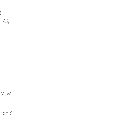
)
 FPS,
ka, w
bronić