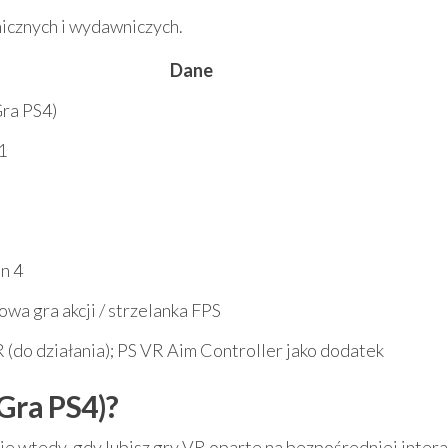
icznych i wydawniczych.
Dane
Gra PS4)
1
n 4
a gra akcji / strzelanka FPS
 (do działania); PS VR Aim Controller jako dodatek
(Gra PS4)?
e wtedy, gdy lubisz gry VR oparte na bezpośredniej interak