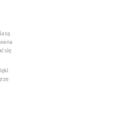
ia są
ywa na
ć się
ięki
grze