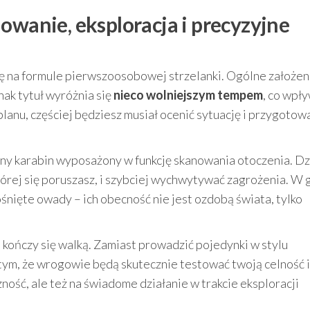
owanie, eksploracja i precyzyjne
ę na formule pierwszoosobowej strzelanki. Ogólne założen
ak tytuł wyróżnia się
nieco wolniejszym tempem
, co wpł
lanu, częściej będziesz musiał ocenić sytuację i przygotowa
y karabin wyposażony w funkcję skanowania otoczenia. Dz
órej się poruszasz, i szybciej wychwytywać zagrożenia. W 
śnięte owady – ich obecność nie jest ozdobą świata, tylko
kończy się walką. Zamiast prowadzić pojedynki w stylu
z tym, że wrogowie będą skutecznie testować twoją celność i
zność, ale też na świadome działanie w trakcie eksploracji