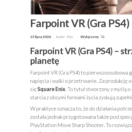
Farpoint VR (Gra PS4)
15 lipca 2026
Autor
kleo
Wyłączony
Farpoint VR (Gra PS4) – st
planetę
Farpoint VR (Gra PS4) to pierwszoosobowa gra
napięcia i walki o przetrwanie. Za produkcj
się
Square Enix
. To tytuł stworzony z myślą 
starcia z obcymi formami życia zyskują zupełn
W praktyce oznacza to, że do działania potrz
została jednak przygotowana także pod specyf
PlayStation Move Sharp Shooter. To rozwiązan