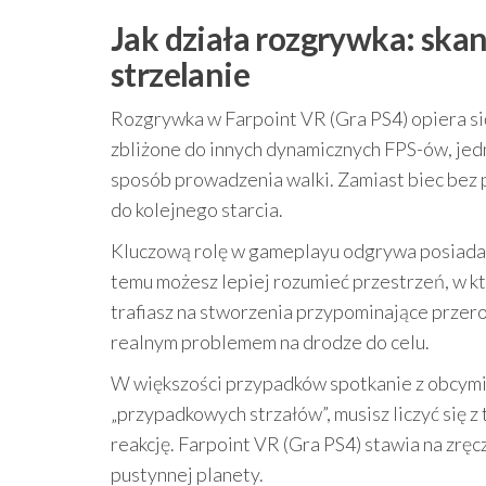
Jak działa rozgrywka: skan
strzelanie
Rozgrywka w Farpoint VR (Gra PS4) opiera si
zbliżone do innych dynamicznych FPS-ów, jedn
sposób prowadzenia walki. Zamiast biec bez p
do kolejnego starcia.
Kluczową rolę w gameplayu odgrywa posiadan
temu możesz lepiej rozumieć przestrzeń, w kt
trafiasz na stworzenia przypominające przero
realnym problemem na drodze do celu.
W większości przypadków spotkanie z obcymi 
„przypadkowych strzałów”, musisz liczyć się 
reakcję. Farpoint VR (Gra PS4) stawia na zręc
pustynnej planety.