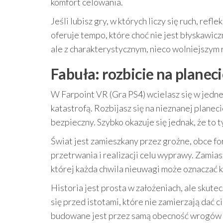
komfort celowania.
Jeśli lubisz gry, w których liczy się ruch, re
oferuje tempo, które choć nie jest błyskawicz
ale z charakterystycznym, nieco wolniejszym
Fabuła: rozbicie na planeci
W Farpoint VR (Gra PS4) wcielasz się w jedne
katastrofą. Rozbijasz się na nieznanej planeci
bezpieczny. Szybko okazuje się jednak, że to t
Świat jest zamieszkany przez groźne, obce fo
przetrwania i realizacji celu wyprawy. Zamias
której każda chwila nieuwagi może oznaczać k
Historia jest prosta w założeniach, ale skute
się przed istotami, które nie zamierzają dać 
budowane jest przez samą obecność wrogów or