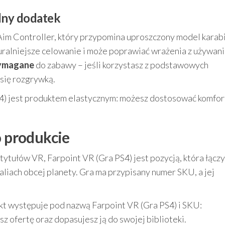
dny dodatek
Aim Controller, który przypomina uproszczony model karab
uralniejsze celowanie i może poprawiać wrażenia z używan
wymagane
do zabawy – jeśli korzystasz z podstawowych
się rozgrywką.
S4) jest produktem elastycznym: możesz dostosować komfor
o produkcie
 tytułów VR, Farpoint VR (Gra PS4) jest pozycją, która łączy
ealiach obcej planety. Gra ma przypisany numer SKU, a jej
ukt występuje pod nazwą Farpoint VR (Gra PS4) i SKU:
sz ofertę oraz dopasujesz ją do swojej biblioteki.