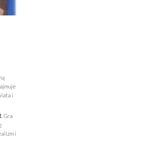
ną
zajmuje
iata i
R
. Gra
ę
alizm i