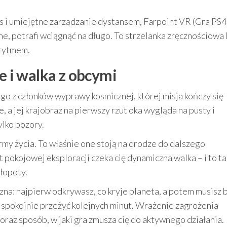
fleks i umiejętne zarządzanie dystansem, Farpoint VR (Gra PS4
ne, potrafi wciągnąć na długo. To strzelanka zręcznościowa
 rytmem.
e i walka z obcymi
go z członków wyprawy kosmicznej, której misja kończy się
e, a jej krajobraz na pierwszy rzut oka wygląda na pusty i
ylko pozory.
rmy życia. To właśnie one stoją na drodze do dalszego
t pokojowej eksploracji czeka cię dynamiczna walka – i to ta
łopoty.
czna: najpierw odkrywasz, co kryje planeta, a potem musisz 
ci spokojnie przeżyć kolejnych minut. Wrażenie zagrożenia
az sposób, w jaki gra zmusza cię do aktywnego działania.