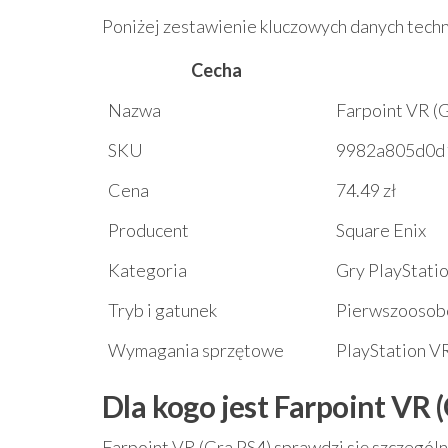
Poniżej zestawienie kluczowych danych techn
Cecha
Nazwa
Farpoint VR (
SKU
9982a805d0d
Cena
74.49 zł
Producent
Square Enix
Kategoria
Gry PlayStatio
Tryb i gatunek
Pierwszoosobow
Wymagania sprzętowe
PlayStation VR
Dla kogo jest Farpoint VR 
Farpoint VR (Gra PS4) sprawdzi się szczególni