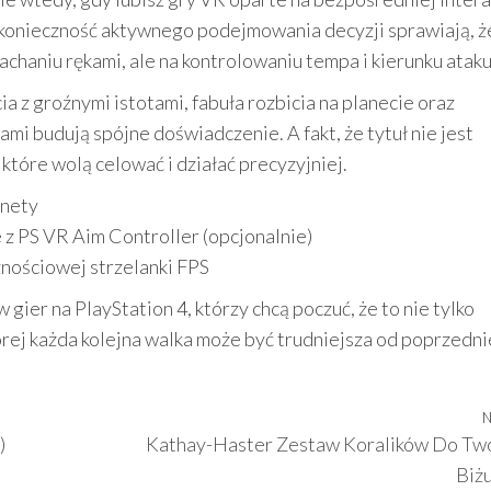
 konieczność aktywnego podejmowania decyzji sprawiają, ż
chaniu rękami, ale na kontrolowaniu tempa i kierunku ataku
ia z groźnymi istotami, fabuła rozbicia na planecie oraz
i budują spójne doświadczenie. A fakt, że tytuł nie jest
które wolą celować i działać precyzyjniej.
anety
 z PS VR Aim Controller (opcjonalnie)
znościowej strzelanki FPS
gier na PlayStation 4, którzy chcą poczuć, że to nie tylko
órej każda kolejna walka może być trudniejsza od poprzedni
N
)
Kathay-Haster Zestaw Koralików Do Tw
Biżu