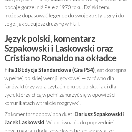
podaje gorzej niż Pele z 1970 roku. Dzięki temu
możesz dopasować legendę do swojego stylu gry i do
tego, jak budujesz drużynę w FUT.
Język polski, komentarz
Szpakowski i Laskowski oraz
Cristiano Ronaldo na okładce
Fifa 18 Edycja Standardowa (Gra PS4)
jest dostępna
w pełnej polskiej wersji językowej — zarówno dla
fanów, którzy wolą czytać menu po polsku, jak i dla
tych, którzy chcą w pełni zanurzyć się w opowieści i
komunikatach w trakcie rozgrywki.
Za komentarz odpowiada duet:
Dariusz Szpakowski
i
Jacek Laskowski
. W porównaniu do poprzedniej
edycji nagrali dodatkowe kwestie, co sprawia, że