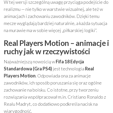
W tej wersji szczególną uwagę przyciąga podejście do
realizmu — nie tylko w warstwie wizualnej, ale też w
animacjach i zachowaniu zawodników. Dzięki temu
mecze wyglądają bardziej naturalnie, a każda sytuacja
na murawie ma w sobie więcej „piłkarskiej logiki”.
Real Players Motion – animacje i
ruchy jak w rzeczywistości
Najważniejszą nowością w
Fifa 18 Edycja
Standardowa (Gra PS4)
jest technologia
Real
Players Motion
. Odpowiada ona za animacje
zawodników, ich sposób poruszania się oraz ogólne
zachowanie na boisku. Co istotne, przy tworzeniu
rozwiązania współpracował m.in. Cristiano Ronaldo z
Realu Madryt, co dodatkowo podkreśla nacisk na
wiarygodność.