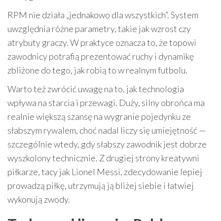
RPM nie działa „jednakowo dla wszystkich”. System
uwzględnia różne parametry, takie jak wzrost czy
atrybuty graczy. W praktyce oznacza to, że topowi
zawodnicy potrafią prezentować ruchy i dynamikę
zbliżone do tego, jak robią to w realnym futbolu.
Warto też zwrócić uwagę na to, jak technologia
wpływa na starcia i przewagi. Duży, silny obrońca ma
realnie większą szansę na wygranie pojedynku ze
słabszym rywalem, choć nadal liczy się umiejętność —
szczególnie wtedy, gdy słabszy zawodnik jest dobrze
wyszkolony technicznie. Z drugiej strony kreatywni
piłkarze, tacy jak Lionel Messi, zdecydowanie lepiej
prowadzą piłkę, utrzymują ją bliżej siebie i łatwiej
wykonują zwody.