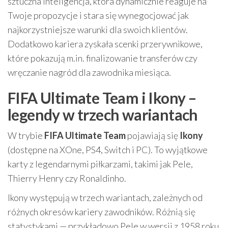
sztuczna inteligencja, która dynamicznie reaguje na
Twoje propozycje i stara się wynegocjować jak
najkorzystniejsze warunki dla swoich klientów.
Dodatkowo kariera zyskała scenki przerywnikowe,
które pokazują m.in. finalizowanie transferów czy
wręczanie nagród dla zawodnika miesiąca.
FIFA Ultimate Team i Ikony –
legendy w trzech wariantach
W trybie
FIFA Ultimate Team
pojawiają się
Ikony
(dostępne na XOne, PS4, Switch i PC). To wyjątkowe
karty z legendarnymi piłkarzami, takimi jak Pele,
Thierry Henry czy Ronaldinho.
Ikony występują w trzech wariantach, zależnych od
różnych okresów kariery zawodników. Różnią się
statystykami — przykładowo Pele w wersji z 1958 roku