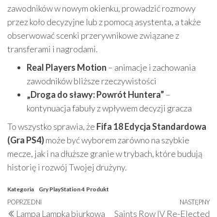
zawodników w nowym okienku, prowadzić rozmowy
przez koło decyzyjne lub z pomocą asystenta, a także
obserwować scenki przerywnikowe związane z
transferami i nagrodami.
Real Players Motion
– animacje i zachowania
zawodników bliższe rzeczywistości
„Droga do sławy: Powrót Huntera”
–
kontynuacja fabuły z wpływem decyzji gracza
To wszystko sprawia, że
Fifa 18 Edycja Standardowa
(Gra PS4)
może być wyborem zarówno na szybkie
mecze, jak i na dłuższe granie w trybach, które budują
historię i rozwój Twojej drużyny.
Kategoria
Gry PlayStation 4
Produkt
Nawigacja
Poprzedni
POPRZEDNI
NASTĘPNY
N
Lampa Lampka biurkowa
Saints Row IV Re-Elected
wpis
w