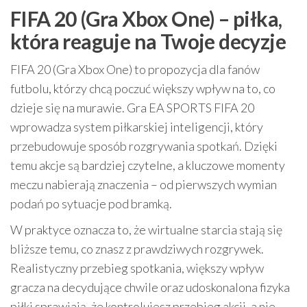
FIFA 20 (Gra Xbox One) – piłka,
która reaguje na Twoje decyzje
FIFA 20 (Gra Xbox One) to propozycja dla fanów
futbolu, którzy chcą poczuć większy wpływ na to, co
dzieje się na murawie. Gra EA SPORTS FIFA 20
wprowadza system piłkarskiej inteligencji, który
przebudowuje sposób rozgrywania spotkań. Dzięki
temu akcje są bardziej czytelne, a kluczowe momenty
meczu nabierają znaczenia – od pierwszych wymian
podań po sytuacje pod bramką.
W praktyce oznacza to, że wirtualne starcia stają się
bliższe temu, co znasz z prawdziwych rozgrywek.
Realistyczny przebieg spotkania, większy wpływ
gracza na decydujące chwile oraz udoskonalona fizyka
piłki sprawiają, że kontrolujesz przebieg akcji, a nie