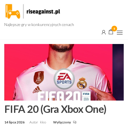
Przejdź
do
treści
Najlepsze gry w konkurencyjnych cenach
0
FIFA 20 (Gra Xbox One)
14 lipca 2026
Autor
kleo
Wyłączony