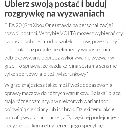
Ubierz swoją postać i buduj
rozgrywkę na wyzwaniach
FIFA 20 (Gra Xbox One) stawia na personalizację i
rozwój postaci. W trybie VOLTA możesz wybierać styl
swojego bohatera: od koszulek i butów, przez bluzy i
spodenki – aż po kolejne elementy wyposażenia
odblokowywane poprzez wykonywanie wyzwań w
grze. To sprawia, że każda kolejna sesja ma sens nie
tylko sportowy, ale też „wizerunkowy”.
W grze znajdziesz także możliwość dopasowania
oprawy meczów do różnych warunków. Boiska i place
mają różne rozmiary, a w niektórych wariantach
pojawiają się ściany lub ich brak. Dzięki temu akcje
potrafią wyglądać inaczej, a Ty częściej podejmujesz
decyzje pod konkretny teren i jego specyfikę.