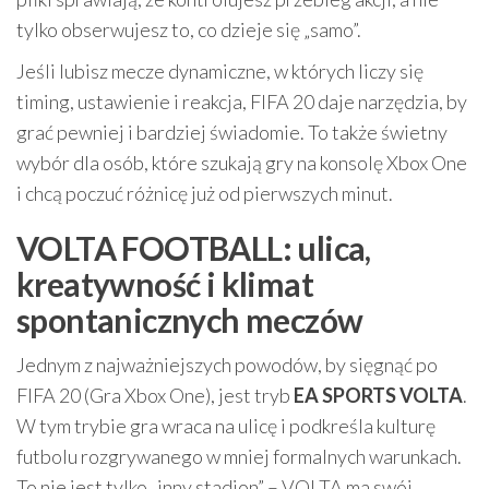
tylko obserwujesz to, co dzieje się „samo”.
Jeśli lubisz mecze dynamiczne, w których liczy się
timing, ustawienie i reakcja, FIFA 20 daje narzędzia, by
grać pewniej i bardziej świadomie. To także świetny
wybór dla osób, które szukają gry na konsolę Xbox One
i chcą poczuć różnicę już od pierwszych minut.
VOLTA FOOTBALL: ulica,
kreatywność i klimat
spontanicznych meczów
Jednym z najważniejszych powodów, by sięgnąć po
FIFA 20 (Gra Xbox One), jest tryb
EA SPORTS VOLTA
.
W tym trybie gra wraca na ulicę i podkreśla kulturę
futbolu rozgrywanego w mniej formalnych warunkach.
To nie jest tylko „inny stadion” – VOLTA ma swój