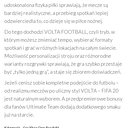
udoskonalona fizyka piłki sprawiają, że mecze są
bardziej realistyczne, a przebieg spotkań lepiej
odzwierciedla to, co dzieje się w piłce nożnej.
Do tego dochodzi VOLTA FOOTBALL, czyli tryb, w
którym możesz zmieniać tempo, wybierać formaty
spotkań i grać w różnych lokacjach na całym świecie.
Możliwość personalizacji stroju oraz różnorodne
warianty rozgrywki sprawiają, że gra szybko przestaje
być „tylko jedną grą”, a staje się zbiorem doświadczeń.
Jeżeli cenisz sobie kompletne podejście do futbolu –
od realizmu meczów po uliczny styl VOLTA – FIFA 20
jest naturalnym wyborem. A przedpremierowe bonusy
dla fanów Ultimate Team dodają dodatkowego smaku
już na starcie.
Kategoria
Gry Xbox One
Produkt