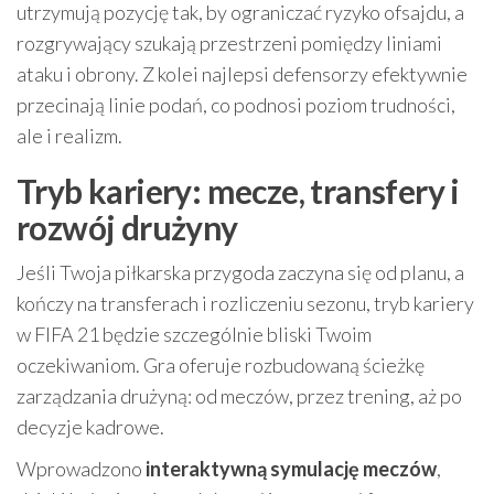
utrzymują pozycję tak, by ograniczać ryzyko ofsajdu, a
rozgrywający szukają przestrzeni pomiędzy liniami
ataku i obrony. Z kolei najlepsi defensorzy efektywnie
przecinają linie podań, co podnosi poziom trudności,
ale i realizm.
Tryb kariery: mecze, transfery i
rozwój drużyny
Jeśli Twoja piłkarska przygoda zaczyna się od planu, a
kończy na transferach i rozliczeniu sezonu, tryb kariery
w FIFA 21 będzie szczególnie bliski Twoim
oczekiwaniom. Gra oferuje rozbudowaną ścieżkę
zarządzania drużyną: od meczów, przez trening, aż po
decyzje kadrowe.
Wprowadzono
interaktywną symulację meczów
,