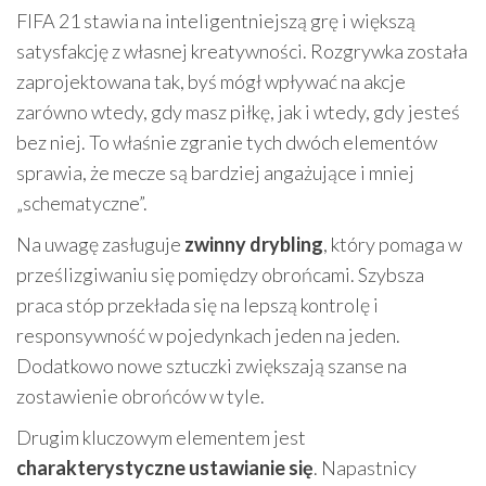
FIFA 21 stawia na inteligentniejszą grę i większą
satysfakcję z własnej kreatywności. Rozgrywka została
zaprojektowana tak, byś mógł wpływać na akcje
zarówno wtedy, gdy masz piłkę, jak i wtedy, gdy jesteś
bez niej. To właśnie zgranie tych dwóch elementów
sprawia, że mecze są bardziej angażujące i mniej
„schematyczne”.
Na uwagę zasługuje
zwinny drybling
, który pomaga w
prześlizgiwaniu się pomiędzy obrońcami. Szybsza
praca stóp przekłada się na lepszą kontrolę i
responsywność w pojedynkach jeden na jeden.
Dodatkowo nowe sztuczki zwiększają szanse na
zostawienie obrońców w tyle.
Drugim kluczowym elementem jest
charakterystyczne ustawianie się
. Napastnicy