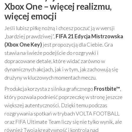
Xbox One – więcej realizmu,
więcej emocji
Jeśli lubisz piłkę nożną i chcesz poczuć ją w wersji
„bardziej prawdziwej”,
FIFA 21 Edycja Mistrzowska
(Xbox One Key)
jest propozycją dla Ciebie. Gra
stawia na świeże podejście do rozgrywki i
dopracowane detale, które widać zarówno w
dynamicznych akcjach, jak i w tym, jak zachowują się
drużyny w kluczowych momentach meczu.
Produkcja korzysta z silnika graficznego
Frostbite™
,
który pozwala podnieść poprzeczkę w stronę jeszcze
większej autentyczności. Dzięki temu podczas
rozgrywania spotkań w trybach VOLTA FOOTBALL
oraz FIFA Ultimate Team liczy się nie tylko wynik, ale
również Twoja kreatywność i kontrola nad