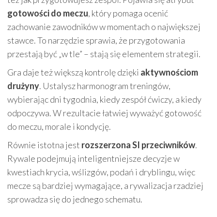
gotowości do meczu
, który pomaga ocenić
zachowanie zawodników w momentach o największej
stawce. To narzędzie sprawia, że przygotowania
przestają być „w tle” – stają się elementem strategii.
Gra daje też większą kontrolę dzięki
aktywnościom
drużyny
. Ustalysz harmonogram treningów,
wybierając dni tygodnia, kiedy zespół ćwiczy, a kiedy
odpoczywa. W rezultacie łatwiej wyważyć gotowość
do meczu, morale i kondycję.
Równie istotna jest
rozszerzona SI przeciwników
.
Rywale podejmują inteligentniejsze decyzje w
kwestiach krycia, wślizgów, podań i dryblingu, więc
mecze są bardziej wymagające, a rywalizacja rzadziej
sprowadza się do jednego schematu.