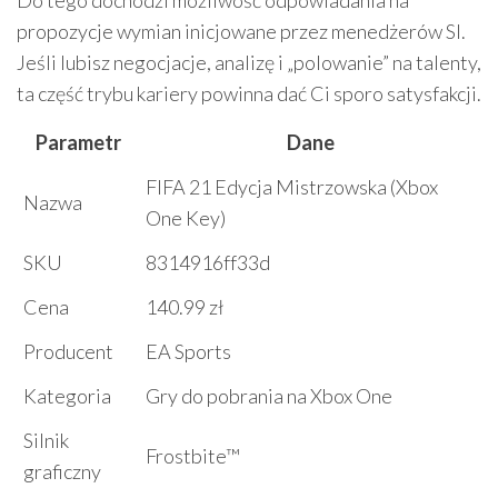
Do tego dochodzi możliwość odpowiadania na
propozycje wymian inicjowane przez menedżerów SI.
Jeśli lubisz negocjacje, analizę i „polowanie” na talenty,
ta część trybu kariery powinna dać Ci sporo satysfakcji.
Parametr
Dane
FIFA 21 Edycja Mistrzowska (Xbox
Nazwa
One Key)
SKU
8314916ff33d
Cena
140.99 zł
Producent
EA Sports
Kategoria
Gry do pobrania na Xbox One
Silnik
Frostbite™
graficzny