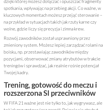
dzięki której możesz dołączać i opuszczać fragmenty
spotkania, wpływając na przebieg akcji. Co ważne, w
kluczowych momentach możesz przejąć sterowanie –
na przykład w sytuacjach takich jak rzuty karne czy
wolne, gdzie liczy się precyzja i zimna krew.
Rozwój zawodników został usprawniony przez
zmieniony system. Możesz lepiej zarządzać rolami na
boisku, np. przestawiając zawodników między
pozycjami, obserwować zmiany atrybutów w trakcie
treningów i sprawdzać, jak realnie rośnie potencjał
Twojej kadry.
Trening, gotowość do meczu i
rozszerzona SI przeciwników
W FIFA 21 ważne jest nie tylko to, jak wygrywasz, ale
też jak przygotowujesz zespół. Pojawia się atrybut