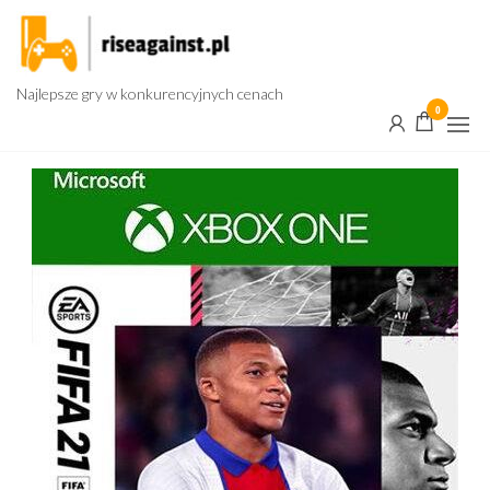
Przejdź
do
treści
Najlepsze gry w konkurencyjnych cenach
0