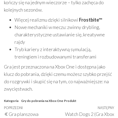
kończy się na jednym wieczorze – tylko zachęca do
kolejnych sezonów.
Więcej realizmu dzięki silnikowi
Frostbite™
Nowe mechaniki w meczu: zwinny drybling,
charakterystyczne ustawianie się, kreatywne
rajdy
Tryb kariery z interaktywną symulacją,
treningiem i rozbudowanymi transferami
Gra jest przeznaczona na Xbox One i dostępna jako
klucz do pobrania, dzięki czemu możesz szybko przejść
do rozgrywki i skupić się na tym, co najważniejsze: na
zwycięstwach.
Kategoria
Gry do pobrania na Xbox One
Produkt
Nawigacja
Poprzedni
POPRZEDNI
NASTĘPNY
N
Gra planszowa
Watch Dogs 2 (Gra Xbox
wpisu
wpis
w