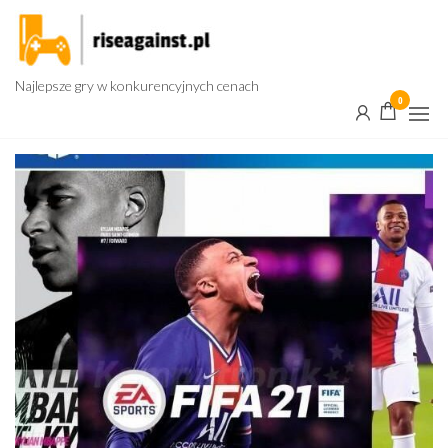
Przejdź
do
treści
Najlepsze gry w konkurencyjnych cenach
0