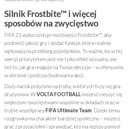
Silnik Frostbite™ i więcej
sposobów na zwycięstwo
FIFA 21 wykorzystuje możliwości Frostbite™, aby
podnieść jakość gry i dodać funkcje, które realnie
wpływają na przebieg pojedynków. To ważne, bo w tej
wersji priorytetem jest nie tylko efekt wizualny, ale
też to, jak gra reaguje na Twoje decyzje – w ofensywie,
w obronie i podczas budowania akcji.
Duży nacisk położono na tryby, w których liczy się gra
drużynowa. W
VOLTA FOOTBALL
możesz cieszyć się
większymi zwycięstwami wspólnie w składach oraz w
trybie współpracy
FIFA Ultimate Team
. Dzięki temu
rozgrywka ma charakter bardziej społeczny – możesz
grać z przyjaciółmi i sprawdzać, kto ma lepszy pomysł