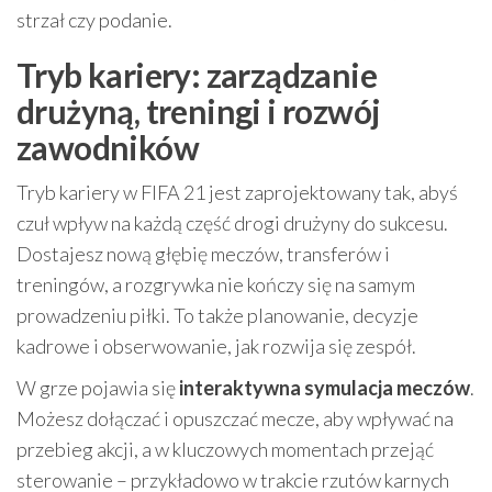
strzał czy podanie.
Tryb kariery: zarządzanie
drużyną, treningi i rozwój
zawodników
Tryb kariery w FIFA 21 jest zaprojektowany tak, abyś
czuł wpływ na każdą część drogi drużyny do sukcesu.
Dostajesz nową głębię meczów, transferów i
treningów, a rozgrywka nie kończy się na samym
prowadzeniu piłki. To także planowanie, decyzje
kadrowe i obserwowanie, jak rozwija się zespół.
W grze pojawia się
interaktywna symulacja meczów
.
Możesz dołączać i opuszczać mecze, aby wpływać na
przebieg akcji, a w kluczowych momentach przejąć
sterowanie – przykładowo w trakcie rzutów karnych