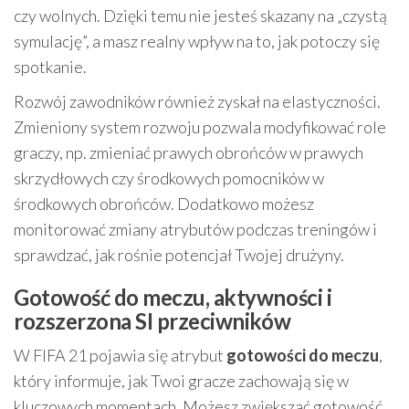
czy wolnych. Dzięki temu nie jesteś skazany na „czystą
symulację”, a masz realny wpływ na to, jak potoczy się
spotkanie.
Rozwój zawodników również zyskał na elastyczności.
Zmieniony system rozwoju pozwala modyfikować role
graczy, np. zmieniać prawych obrońców w prawych
skrzydłowych czy środkowych pomocników w
środkowych obrońców. Dodatkowo możesz
monitorować zmiany atrybutów podczas treningów i
sprawdzać, jak rośnie potencjał Twojej drużyny.
Gotowość do meczu, aktywności i
rozszerzona SI przeciwników
W FIFA 21 pojawia się atrybut
gotowości do meczu
,
który informuje, jak Twoi gracze zachowają się w
kluczowych momentach. Możesz zwiększać gotowość