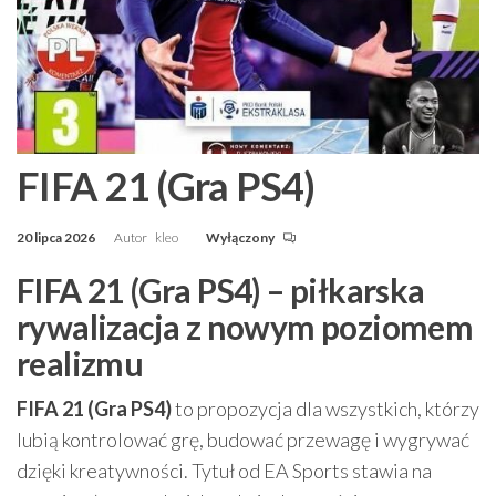
FIFA 21 (Gra PS4)
20 lipca 2026
Autor
kleo
Wyłączony
FIFA 21 (Gra PS4) – piłkarska
rywalizacja z nowym poziomem
realizmu
FIFA 21 (Gra PS4)
to propozycja dla wszystkich, którzy
lubią kontrolować grę, budować przewagę i wygrywać
dzięki kreatywności. Tytuł od EA Sports stawia na