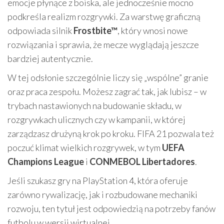
emocje płynące z boiska, ale jednocześnie mocno
podkreśla realizm rozgrywki. Za warstwę graficzną
odpowiada silnik
Frostbite™
, który wnosi nowe
rozwiązania i sprawia, że mecze wyglądają jeszcze
bardziej autentycznie.
W tej odsłonie szczególnie liczy się „wspólne” granie
oraz praca zespołu. Możesz zagrać tak, jak lubisz – w
trybach nastawionych na budowanie składu, w
rozgrywkach ulicznych czy w kampanii, w której
zarządzasz drużyną krok po kroku. FIFA 21 pozwala też
poczuć klimat wielkich rozgrywek, w tym
UEFA
Champions League
i
CONMEBOL Libertadores
.
Jeśli szukasz gry na PlayStation 4, która oferuje
zarówno rywalizację, jak i rozbudowane mechaniki
rozwoju, ten tytuł jest odpowiedzią na potrzeby fanów
futbolu w wersji wirtualnej.