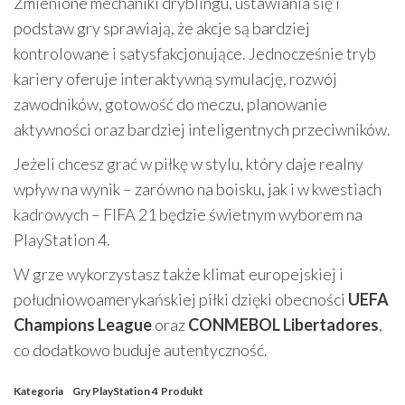
Zmienione mechaniki dryblingu, ustawiania się i
podstaw gry sprawiają, że akcje są bardziej
kontrolowane i satysfakcjonujące. Jednocześnie tryb
kariery oferuje interaktywną symulację, rozwój
zawodników, gotowość do meczu, planowanie
aktywności oraz bardziej inteligentnych przeciwników.
Jeżeli chcesz grać w piłkę w stylu, który daje realny
wpływ na wynik – zarówno na boisku, jak i w kwestiach
kadrowych – FIFA 21 będzie świetnym wyborem na
PlayStation 4.
W grze wykorzystasz także klimat europejskiej i
południowoamerykańskiej piłki dzięki obecności
UEFA
Champions League
oraz
CONMEBOL Libertadores
,
co dodatkowo buduje autentyczność.
Kategoria
Gry PlayStation 4
Produkt