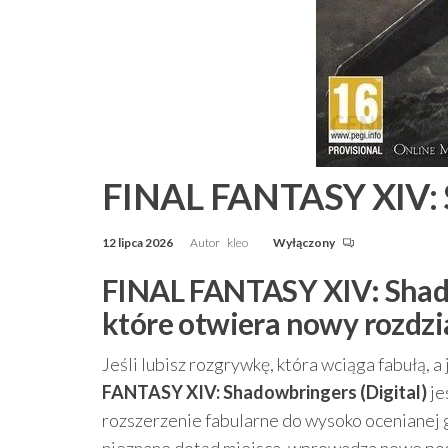
FINAL FANTASY XIV: S
12 lipca 2026
Autor
kleo
Wyłączony
FINAL FANTASY XIV: Shadow
które otwiera nowy rozd
Jeśli lubisz rozgrywkę, która wciąga fabułą,
FANTASY XIV: Shadowbringers (Digital)
je
rozszerzenie fabularne do wysoko oceniane