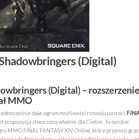
hadowbringers (Digital)
bringers (Digital) – rozszerzenie
ział MMO
 a jednocześnie daje ogrom możliwości rozwoju postaci,
FIN
st propozycją stworzoną właśnie dla Ciebie. To epickie
j gry MMO FINAL FANTASY XIV Online, które przenosi grac