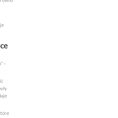
zarówno
je
yce
” –
ić
były
daje
 które