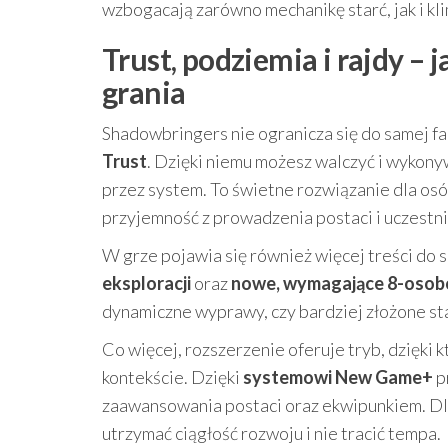
wzbogacają zarówno mechanikę starć, jak i k
Trust, podziemia i rajdy –
grania
Shadowbringers nie ogranicza się do samej f
Trust
. Dzięki niemu możesz walczyć i wykon
przez system. To świetne rozwiązanie dla osó
przyjemność z prowadzenia postaci i uczestnic
W grze pojawia się również więcej treści do
eksploracji
oraz
nowe, wymagające 8-osob
dynamiczne wyprawy, czy bardziej złożone sta
Co więcej, rozszerzenie oferuje tryb, dzięk
kontekście. Dzięki
systemowi New Game+
p
zaawansowania postaci oraz ekwipunkiem. Dla
utrzymać ciągłość rozwoju i nie tracić tempa.