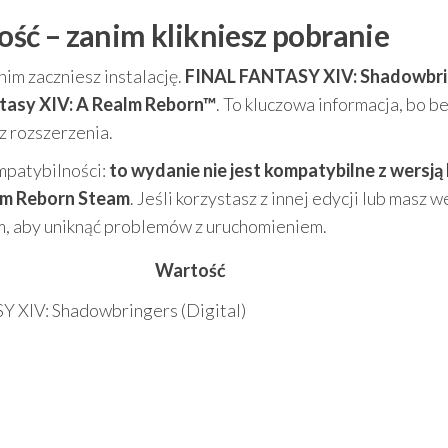
ść – zanim klikniesz pobranie
nim zaczniesz instalację.
FINAL FANTASY XIV: Shadowbri
ntasy XIV: A Realm Reborn™
. To kluczowa informacja, bo b
z rozszerzenia.
mpatybilności:
to wydanie nie jest kompatybilne z wersją
alm Reborn Steam
. Jeśli korzystasz z innej edycji lub masz w
m, aby uniknąć problemów z uruchomieniem.
Wartość
 XIV: Shadowbringers (Digital)