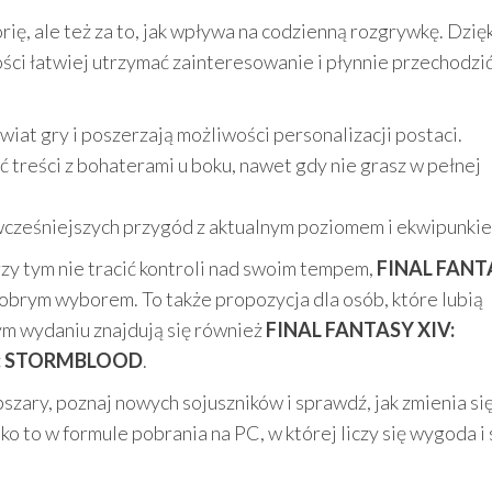
orię, ale też za to, jak wpływa na codzienną rozgrywkę. Dzię
ści łatwiej utrzymać zainteresowanie i płynnie przechodzi
świat gry i poszerzają możliwości personalizacji postaci.
 treści z bohaterami u boku, nawet gdy nie grasz w pełnej
 wcześniejszych przygód z aktualnym poziomem i ekwipunki
zy tym nie tracić kontroli nad swoim tempem,
FINAL FANT
obrym wyborem. To także propozycja dla osób, które lubią
ym wydaniu znajdują się również
FINAL FANTASY XIV:
V: STORMBLOOD
.
ary, poznaj nowych sojuszników i sprawdź, jak zmienia się
o to w formule pobrania na PC, w której liczy się wygoda i 