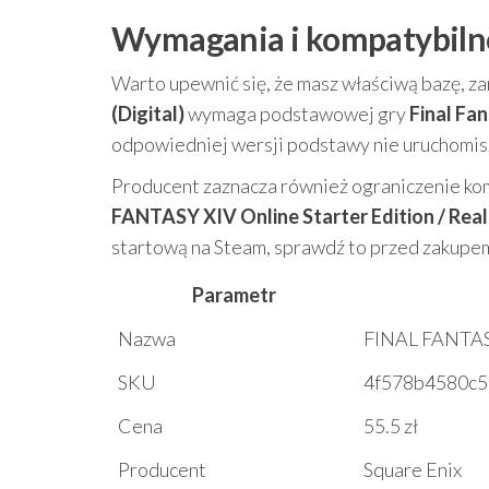
Wymagania i kompatybilno
Warto upewnić się, że masz właściwą bazę, za
(Digital)
wymaga podstawowej gry
Final Fa
odpowiedniej wersji podstawy nie uruchomis
Producent zaznacza również ograniczenie ko
FANTASY XIV Online Starter Edition / Re
startową na Steam, sprawdź to przed zakupe
Parametr
Nazwa
FINAL FANTASY
SKU
4f578b4580c5
Cena
55.5 zł
Producent
Square Enix