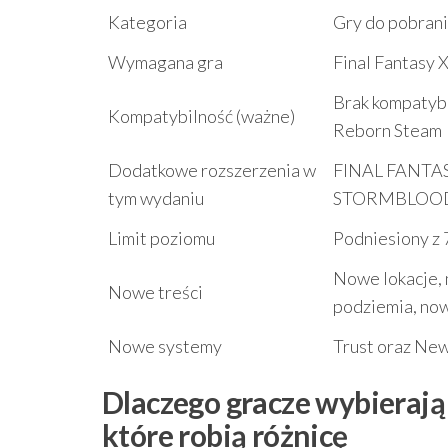
Kategoria
Gry do pobrani
Wymagana gra
Final Fantasy 
Brak kompatybi
Kompatybilność (ważne)
Reborn Steam
Dodatkowe rozszerzenia w
FINAL FANTAS
tym wydaniu
STORMBLOO
Limit poziomu
Podniesiony z 
Nowe lokacje, 
Nowe treści
podziemia, no
Nowe systemy
Trust oraz N
Dlaczego gracze wybieraj
które robią różnicę