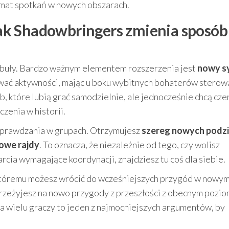
limat spotkań w nowych obszarach.
 jak Shadowbringers zmienia sposób
abuły. Bardzo ważnym elementem rozszerzenia jest
nowy s
ywać aktywności, mając u boku wybitnych bohaterów stero
b, które lubią grać samodzielnie, ale jednocześnie chcą cze
zenia w historii.
 sprawdzania w grupach. Otrzymujesz
szereg nowych podzi
owe rajdy
. To oznacza, że niezależnie od tego, czy wolisz
rcia wymagające koordynacji, znajdziesz tu coś dla siebie.
i któremu możesz wrócić do wcześniejszych przygód w nowy
rzeżyjesz na nowo przygody z przeszłości z obecnym pozi
 wielu graczy to jeden z najmocniejszych argumentów, by