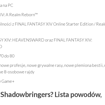
a na PC
XIV: A Realm Reborn™
lności z FINAL FANTASY XIV Online Starter Edition / Rea
Y XIV: HEAVENSWARD oraz FINAL FANTASY XIV:
D
70 do 80
nowe profesje, nowe grywalne rasy, nowe plemiona bestii,
we 8-osobowe rajdy
ew Game+
ą Shadowbringers? Lista powodów,