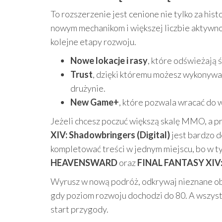
To rozszerzenie jest cenione nie tylko za hist
nowym mechanikom i większej liczbie aktywno
kolejne etapy rozwoju.
Nowe lokacje i rasy
, które odświeżają 
Trust
, dzięki któremu możesz wykonywać
drużynie.
New Game+
, które pozwala wracać do
Jeżeli chcesz poczuć większą skalę MMO, a pr
XIV: Shadowbringers (Digital)
jest bardzo d
kompletować treści w jednym miejscu, bo w t
HEAVENSWARD
oraz
FINAL FANTASY XI
Wyrusz w nową podróż, odkrywaj nieznane obsz
gdy poziom rozwoju dochodzi do 80. A wszystk
start przygody.