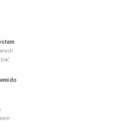
ystem
wanych
rpać
emi do
m
omem