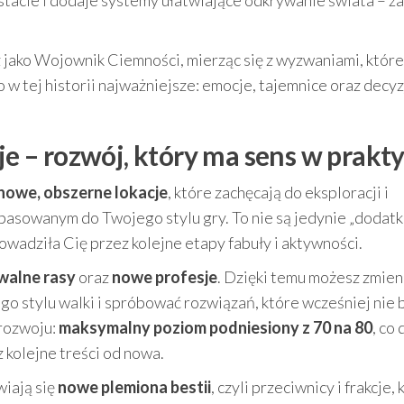
tacie i dodaje systemy ułatwiające odkrywanie świata – 
ako Wojownik Ciemności, mierząc się z wyzwaniami, które
o w tej historii najważniejsze: emocje, tajemnice oraz decyz
sje – rozwój, który ma sens w prakt
nowe, obszerne lokacje
, które zachęcają do eksploracji i
asowanym do Twojego stylu gry. To nie są jedynie „dodatki
owadziła Cię przez kolejne etapy fabuły i aktywności.
walne rasy
oraz
nowe profesje
. Dzięki temu możesz zmien
o stylu walki i spróbować rozwiązań, które wcześniej nie 
 rozwoju:
maksymalny poziom podniesiony z 70 na 80
, co 
z kolejne treści od nowa.
wiają się
nowe plemiona bestii
, czyli przeciwnicy i frakcje,