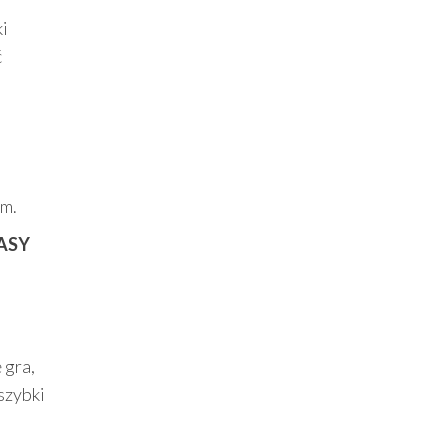
ki
ć
em.
ASY
 gra,
szybki