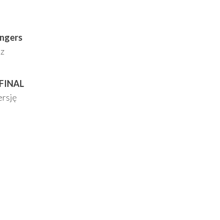
ngers
ez
 FINAL
ersję