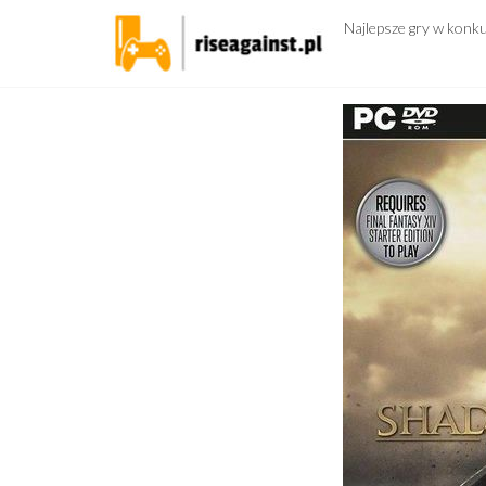
Przejdź
Najlepsze gry w konk
do
treści