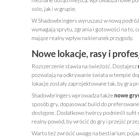
nieznane dotąd miejsca, wprowadza nowe pos
solo, jak i w grupie.
W Shadowbringers wyruszasz w nową podróż j
wymagają sprytu, zgrania i gotowości na to, c
mające realny wpływ na kierunek przygody.
Nowe lokacje, rasy i profe
Rozszerzenie stawia na świeżość. Dostajesz
pozwalają na odkrywanie świata w tempie dop
lokacje zostały zaprojektowane tak, by gra pr
Shadowbringers wprowadza także
nowe gry
sposób gry, dopasować build do preferowaneg
dostępne. Dodatkowo twórcy podnieśli sufit
realny powód, by wrócić do gry i przejść prze
Warto też zwrócić uwagę na bestiarium: poja