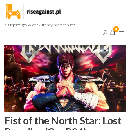
Przejdź
do
treści
Najlepsze gry w konkurencyjnych cenach
0
Fist of the North Star: Lost