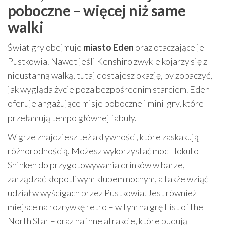
poboczne – więcej niż same
walki
Świat gry obejmuje
miasto Eden
oraz otaczające je
Pustkowia. Nawet jeśli Kenshiro zwykle kojarzy się z
nieustanną walką, tutaj dostajesz okazję, by zobaczyć,
jak wygląda życie poza bezpośrednim starciem. Eden
oferuje angażujące misje poboczne i mini-gry, które
przełamują tempo głównej fabuły.
W grze znajdziesz też aktywności, które zaskakują
różnorodnością. Możesz wykorzystać moc Hokuto
Shinken do przygotowywania drinków w barze,
zarządzać kłopotliwym klubem nocnym, a także wziąć
udział w wyścigach przez Pustkowia. Jest również
miejsce na rozrywkę retro – w tym na grę Fist of the
North Star – oraz na inne atrakcje, które budują