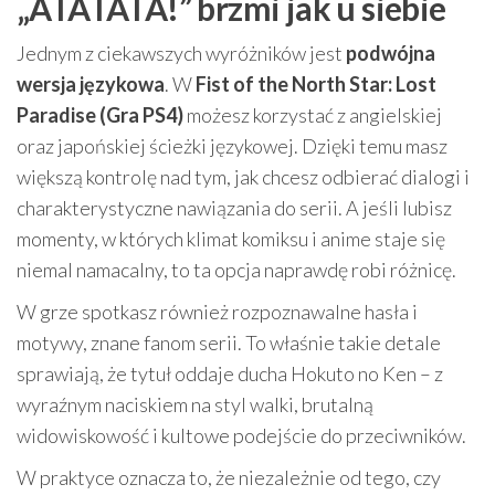
„ATATATA!” brzmi jak u siebie
Jednym z ciekawszych wyróżników jest
podwójna
wersja językowa
. W
Fist of the North Star: Lost
Paradise (Gra PS4)
możesz korzystać z angielskiej
oraz japońskiej ścieżki językowej. Dzięki temu masz
większą kontrolę nad tym, jak chcesz odbierać dialogi i
charakterystyczne nawiązania do serii. A jeśli lubisz
momenty, w których klimat komiksu i anime staje się
niemal namacalny, to ta opcja naprawdę robi różnicę.
W grze spotkasz również rozpoznawalne hasła i
motywy, znane fanom serii. To właśnie takie detale
sprawiają, że tytuł oddaje ducha Hokuto no Ken – z
wyraźnym naciskiem na styl walki, brutalną
widowiskowość i kultowe podejście do przeciwników.
W praktyce oznacza to, że niezależnie od tego, czy