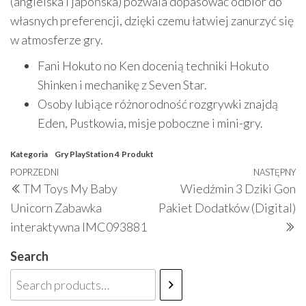
(angielska i japońska) pozwala dopasować odbiór do
własnych preferencji, dzięki czemu łatwiej zanurzyć się
w atmosferze gry.
Fani Hokuto no Ken docenią techniki Hokuto
Shinken i mechanikę z Seven Star.
Osoby lubiące różnorodność rozgrywki znajdą
Eden, Pustkowia, misje poboczne i mini-gry.
Kategoria
Gry PlayStation 4
Produkt
Nawigacja
Poprzedni
POPRZEDNI
NASTĘPNY
N
TM Toys My Baby
Wiedźmin 3 Dziki Gon
wpisu
wpis
w
Unicorn Zabawka
Pakiet Dodatków (Digital)
interaktywna IMC093881
Search