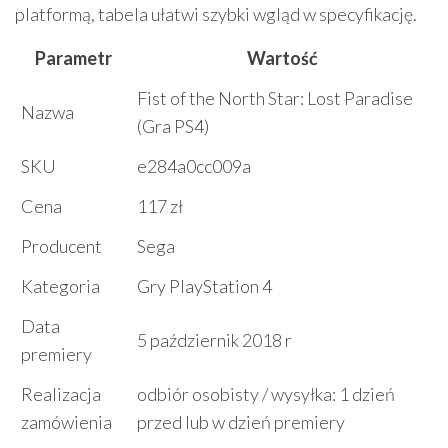
platformą, tabela ułatwi szybki wgląd w specyfikację.
Parametr
Wartość
Fist of the North Star: Lost Paradise
Nazwa
(Gra PS4)
SKU
e284a0cc009a
Cena
117 zł
Producent
Sega
Kategoria
Gry PlayStation 4
Data
5 październik 2018 r
premiery
Realizacja
odbiór osobisty / wysyłka: 1 dzień
zamówienia
przed lub w dzień premiery