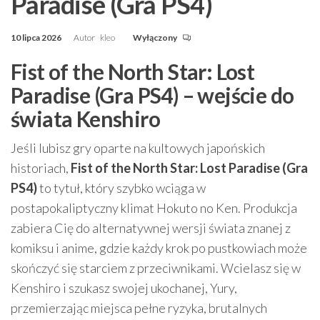
Paradise (Gra PS4)
10 lipca 2026
Autor
kleo
Wyłączony
Fist of the North Star: Lost
Paradise (Gra PS4) – wejście do
świata Kenshiro
Jeśli lubisz gry oparte na kultowych japońskich
historiach,
Fist of the North Star: Lost Paradise (Gra
PS4)
to tytuł, który szybko wciąga w
postapokaliptyczny klimat Hokuto no Ken. Produkcja
zabiera Cię do alternatywnej wersji świata znanej z
komiksu i anime, gdzie każdy krok po pustkowiach może
skończyć się starciem z przeciwnikami. Wcielasz się w
Kenshiro i szukasz swojej ukochanej, Yury,
przemierzając miejsca pełne ryzyka, brutalnych