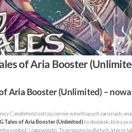
les of Aria Booster (Unlimite
of Aria Booster (Unlimited) – nowa
ażnicy Candlehold ostrzą ciernie w kwitnących zaroślach, wi
G Tales of Aria Booster (Unlimited)
to dodatek, który prz
ełną symboli i zapowiedzi. To propozycja dla tych, którzy lu