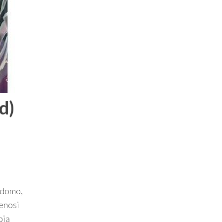
d)
adomo,
enosi
bią