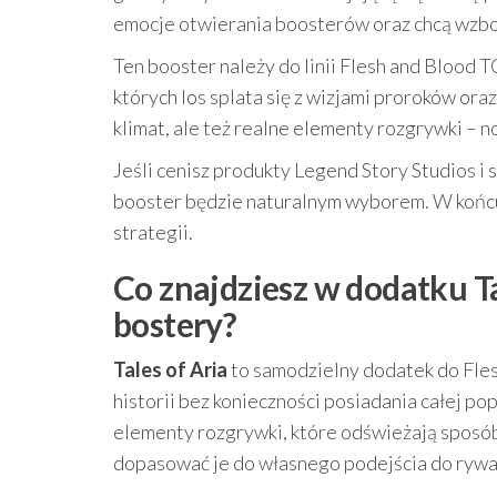
emocje otwierania boosterów oraz chcą wzbog
Ten booster należy do linii Flesh and Blood 
których los splata się z wizjami proroków or
klimat, ale też realne elementy rozgrywki – 
Jeśli cenisz produkty Legend Story Studios i 
booster będzie naturalnym wyborem. W końcu 
strategii.
Co znajdziesz w dodatku Ta
bostery?
Tales of Aria
to samodzielny dodatek do Flesh
historii bez konieczności posiadania całej p
elementy rozgrywki, które odświeżają sposób 
dopasować je do własnego podejścia do rywal