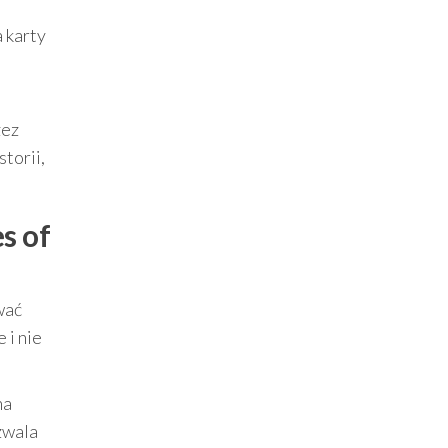
a karty
zez
storii,
s of
wać
 i nie
na
zwala