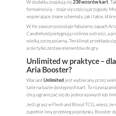
W dodatku znajdują się
238 wzorów kart
. T
formalnością – staje się częścią przygody. Moż
wspierające znane schematy, jak i takie, któ
W tle zawsze pozostaje fabularny zapach Aria
Candlehold pielęgnują roślinne ostrości, a 
wielką zorzę polarną. Ten klimat przekłada się 
a nie tylko zestaw elementów do gry.
Unlimited w praktyce – dla
Aria Booster?
Wariant
Unlimited
jest wybierany przez wiel
talie na bazie dostępnych kart. To rozwiązani
chcą ograniczać się do jednorazowych lub lim
Jeśli grasz w Flesh and Blood TCG, wiesz, że 
zupełnie inny przebieg pojedynku. Booster da