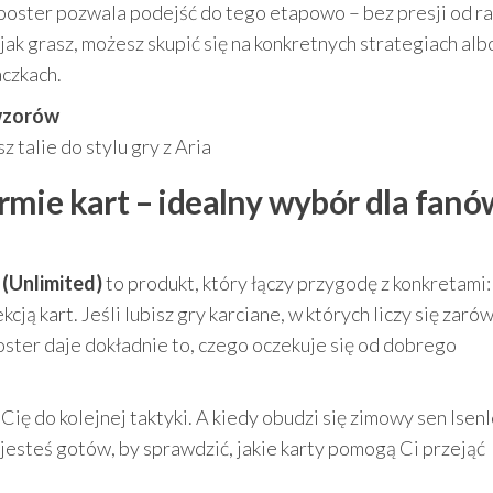
, booster pozwala podejść do tego etapowo – bez presji od r
ak grasz, możesz skupić się na konkretnych strategiach alb
aczkach.
wzorów
 talie do stylu gry z Aria
mie kart – idealny wybór dla fanó
 (Unlimited)
to produkt, który łączy przygodę z konkretami
ją kart. Jeśli lubisz gry karciane, w których liczy się zaró
oster daje dokładnie to, czego oczekuje się od dobrego
ię do kolejnej taktyki. A kiedy obudzi się zimowy sen Isenlo
 jesteś gotów, by sprawdzić, jakie karty pomogą Ci przejąć