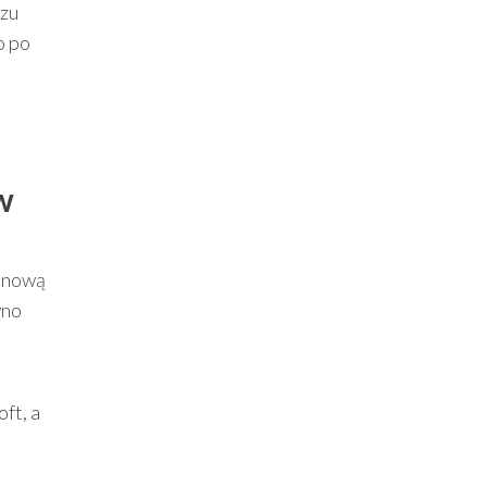
azu
o po
w
: nową
wno
ft, a