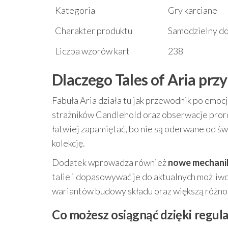
Kategoria
Gry karciane
Charakter produktu
Samodzielny d
Liczba wzorów kart
238
Dlaczego Tales of Aria prz
Fabuła Aria działa tu jak przewodnik po emoc
strażników Candlehold oraz obserwacje proro
łatwiej zapamiętać, bo nie są oderwane od św
kolekcję.
Dodatek wprowadza również
nowe mechani
talie i dopasowywać je do aktualnych możliwo
wariantów budowy składu oraz większą różno
Co możesz osiągnąć dzięki regu