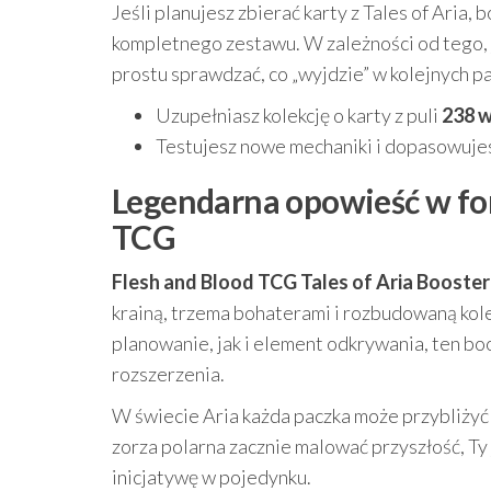
Jeśli planujesz zbierać karty z Tales of Aria
kompletnego zestawu. W zależności od tego, j
prostu sprawdzać, co „wyjdzie” w kolejnych p
Uzupełniasz kolekcję o karty z puli
238 
Testujesz nowe mechaniki i dopasowujesz
Legendarna opowieść w for
TCG
Flesh and Blood TCG Tales of Aria Booster
krainą, trzema bohaterami i rozbudowaną kolekc
planowanie, jak i element odkrywania, ten bo
rozszerzenia.
W świecie Aria każda paczka może przybliżyć C
zorza polarna zacznie malować przyszłość, Ty
inicjatywę w pojedynku.