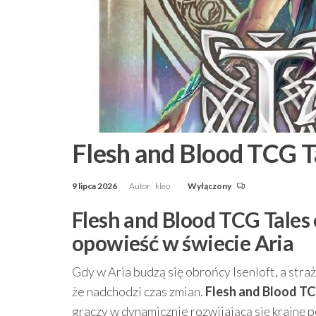
Flesh and Blood TCG Ta
9 lipca 2026
Autor
kleo
Wyłączony
Flesh and Blood TCG Tales 
opowieść w świecie Aria
Gdy w Aria budzą się obrońcy Isenloft, a str
że nadchodzi czas zmian.
Flesh and Blood TC
graczy w dynamicznie rozwijającą się krainę p