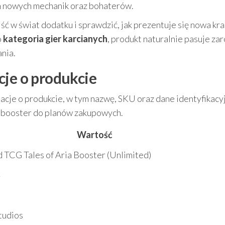
ym nowych mechanik oraz bohaterów.
ść w świat dodatku i sprawdzić, jak prezentuje się nowa kra
o
kategoria gier karcianych
, produkt naturalnie pasuje za
ania.
cje o produkcie
acje o produkcie, w tym nazwę, SKU oraz dane identyfikacy
ć booster do planów zakupowych.
Wartość
d TCG Tales of Aria Booster (Unlimited)
tudios