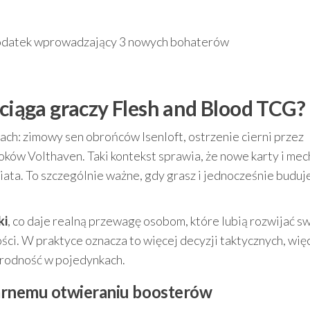
odatek wprowadzający 3 nowych bohaterów
yciąga graczy Flesh and Blood TCG?
jach: zimowy sen obrońców Isenloft, ostrzenie cierni przez
ków Volthaven. Taki kontekst sprawia, że nowe karty i mec
iata. To szczególnie ważne, gdy grasz i jednocześnie buduj
ki
, co daje realną przewagę osobom, które lubią rozwijać s
ści. W praktyce oznacza to więcej decyzji taktycznych, wię
rodność w pojedynkach.
larnemu otwieraniu boosterów