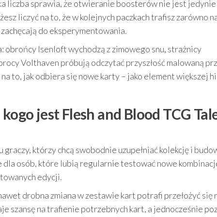
aka liczba sprawia, że otwieranie boosterów nie jest jedynie
esz liczyć na to, że w kolejnych paczkach trafisz zarówno n
re zachęcają do eksperymentowania.
: obrońcy Isenloft wychodzą z zimowego snu, strażnicy
prorocy Volthaven próbują odczytać przyszłość malowaną pr
na to, jak odbiera się nowe karty – jako element większej hi
 kogo jest Flesh and Blood TCG Tale
u graczy, którzy chcą swobodnie uzupełniać kolekcję i budo
e dla osób, które lubią regularnie testować nowe kombinacje
itowanych edycji.
nawet drobna zmiana w zestawie kart potrafi przełożyć się 
je szansę na trafienie potrzebnych kart, a jednocześnie po