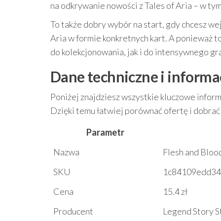
na odkrywanie nowości z Tales of Aria – w t
To także dobry wybór na start, gdy chcesz wej
Aria w formie konkretnych kart. A ponieważ t
do kolekcjonowania, jak i do intensywnego gr
Dane techniczne i informa
Poniżej znajdziesz wszystkie kluczowe inform
Dzięki temu łatwiej porównać ofertę i dobra
Parametr
Nazwa
Flesh and Bloo
SKU
1c84109edd34
Cena
15.4 zł
Producent
Legend Story S