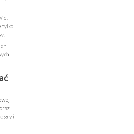
wie,
 tylko
ów.
ten
wych
rać
nowej
oraz
e gry i