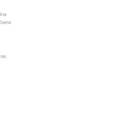
ina
równo
jne.