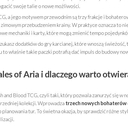
acić swoje talie o nowe możliwości.
TCG, a jego motywem przewodnim są trzy frakcje i bohatero
az zimowym przebudzeniem krainy. W praktyce oznacza to nie
nowe mechaniki i karty, które mogą zmienić tempo pojedynk
szukasz dodatków do gry karcianej, które wnoszą świeżość, 
to właśnie takie paczki potrafią dać impuls do budowy no
les of Aria i dlaczego warto otwie
 and Blood TCG, czyli taki, który pozwala zanurzyć się w 
oprzedniej kolekcji. Wprowadza
trzech nowych bohaterów
planowania tur. To świetna okazja, by sprawdzić różne styl
izacji.