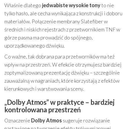
Właśnie dlatego
jedwabiste wysokie tony
to nie
tylko hasło, ale cecha wynikająca z konstrukcji i doboru
materiałów. Połączenie membrany Slatefiber w
średnich i niskich rejestrach z przetwornikiem TNF w
górze pasma ma prowadzić do spójnego,
uporządkowanego dźwięku.
Co ważne, tak dobrana para przetworników ma też
wpływ na przestrzeń. W efekcie otrzymujesz bardziej
zoptymalizowaną prezentację dźwięku – szczególnie
zauważalną w nagraniach, które korzystają z efektów
kierunkowych i warstwowania sceny.
„Dolby Atmos” w praktyce – bardziej
kontrolowana przestrzeń
Oznaczenie
Dolby Atmos
sugeruje rozwiązanie
nastawione na tworzenie efektu trójwymiarowej