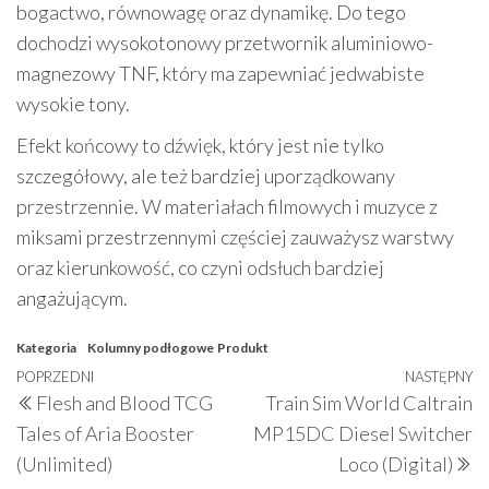
bogactwo, równowagę oraz dynamikę. Do tego
dochodzi wysokotonowy przetwornik aluminiowo-
magnezowy TNF, który ma zapewniać jedwabiste
wysokie tony.
Efekt końcowy to dźwięk, który jest nie tylko
szczegółowy, ale też bardziej uporządkowany
przestrzennie. W materiałach filmowych i muzyce z
miksami przestrzennymi częściej zauważysz warstwy
oraz kierunkowość, co czyni odsłuch bardziej
angażującym.
Kategoria
Kolumny podłogowe
Produkt
Nawigacja
Poprzedni
POPRZEDNI
NASTĘPNY
N
Flesh and Blood TCG
Train Sim World Caltrain
wpisu
wpis
w
Tales of Aria Booster
MP15DC Diesel Switcher
(Unlimited)
Loco (Digital)