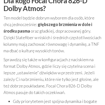
Dla kogo Focal Chora 826-D
Dolby Atmos?
Ten model będzie dobrym wyborem dla osób, które
chcą jednocześnie:
głębszego brzmienia w dole i
środku pasma
oraz gładkiej, dopracowanej góry.
Dzięki Slatefiber w niskich i średnich częstotliwościach
kolumny mają zachować równowagę i dynamikę, a TNF
ma dbać o kulturę wysokich tonów.
Sprawdzą się także w konfiguracjach z naciskiem na
format Dolby Atmos, gdzie liczy się czytelna scena i
lepsze „ustawienie” dźwięków w przestrzeni. Jeżeli
zależy Ci na brzmieniu, które nie tylko jest głośne, ale
też dobrze poukładane, Focal Chora 826-D Dolby
Atmos pasuje do takich oczekiwań.
Gdy priorytetem jest spójna dynamika i bogate