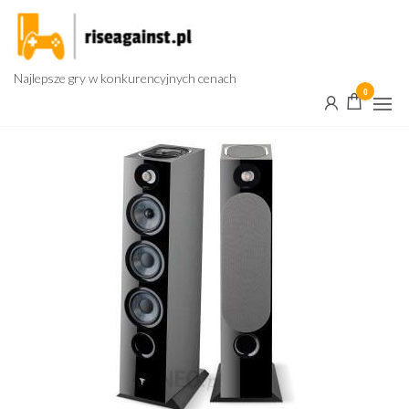
Przejdź
do
treści
Najlepsze gry w konkurencyjnych cenach
0