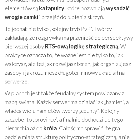
elementów są
katapulty
, które pozwalają
wysadzić
wrogie zamki
i przejść do łupienia skrzyń.
To jednak nie tylko „kolejny tryb PvP”. Twórcy
zakładają, że rozgrywka ma przenieść do perspektywy
pierwszej osoby
RTS-ową logikę strategiczną
. W
praktyce oznacza to, że ważne jest nie tylko to, jak
walczysz, ale też jak rozwijasz teren, jak organizujesz
zasoby i jak rozumiesz długoterminowy układ sił na
serwerze.
W planach jest także feudalny system powiązany z
mapą świata. Każdy serwer ma działać jak „hamlet”, a
władca wielu hamletów tworzy „county”. Kolejny
szczebel to „province”, a finalnie dochodzi do tego
hierarchia aż do
króla
. Całość ma sprawić, że gra
będzie miała strukturę polityczno-strategiczną, a nie