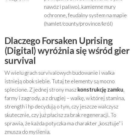
nawóz i paliwo), kamienne mury
ochronne, feudalny system na mapie
(hamlet/county/province/król)
Dlaczego Forsaken Uprising
(Digital) wyróżnia się wśród gier
survival
W wielu grach survivalowych budowanie i walka
istnieją obok siebie. Tutaj te elementy są mocno
splecione. Z jednej strony masz
konstrukcję zamku
,
farmy i zagrody, a z drugiej – walkę, w której stamina,
strength i hp decydują o tym, czy jeszcze walczysz
skutecznie, czy już płacisz za brak regeneracji. To
sprawia, że każda potyczka ma charakter „kosztuje” i
zmusza do myślenia.