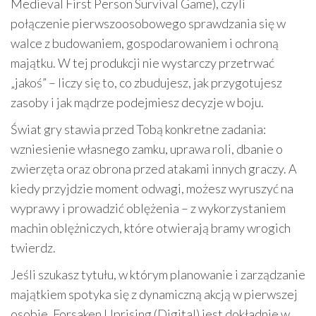
Medieval First Person Survival Game), czyli
połączenie pierwszoosobowego sprawdzania się w
walce z budowaniem, gospodarowaniem i ochroną
majątku. W tej produkcji nie wystarczy przetrwać
„jakoś” – liczy się to, co zbudujesz, jak przygotujesz
zasoby i jak mądrze podejmiesz decyzje w boju.
Świat gry stawia przed Tobą konkretne zadania:
wzniesienie własnego zamku, uprawa roli, dbanie o
zwierzęta oraz obrona przed atakami innych graczy. A
kiedy przyjdzie moment odwagi, możesz wyruszyć na
wyprawy i prowadzić oblężenia – z wykorzystaniem
machin oblężniczych, które otwierają bramy wrogich
twierdz.
Jeśli szukasz tytułu, w którym planowanie i zarządzanie
majątkiem spotyka się z dynamiczną akcją w pierwszej
osobie, Forsaken Uprising (Digital) jest dokładnie w