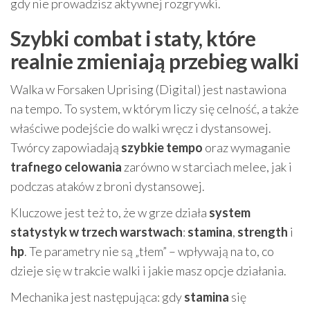
gdy nie prowadzisz aktywnej rozgrywki.
Szybki combat i staty, które
realnie zmieniają przebieg walki
Walka w Forsaken Uprising (Digital) jest nastawiona
na tempo. To system, w którym liczy się celność, a także
właściwe podejście do walki wręcz i dystansowej.
Twórcy zapowiadają
szybkie tempo
oraz wymaganie
trafnego celowania
zarówno w starciach melee, jak i
podczas ataków z broni dystansowej.
Kluczowe jest też to, że w grze działa
system
statystyk w trzech warstwach
:
stamina
,
strength
i
hp
. Te parametry nie są „tłem” – wpływają na to, co
dzieje się w trakcie walki i jakie masz opcje działania.
Mechanika jest następująca: gdy
stamina
się