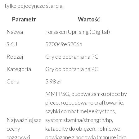
tylko pojedyncze starcia.
Parametr
Wartość
Nazwa
Forsaken Uprising (Digital)
SKU
570049e5206a
Rodzaj
Gry do pobrania na PC
Kategoria
Gry do pobrania na PC
Cena
5.98 zł
MMFPSG, budowa zamku piece by
piece, rozbudowane craftowanie,
szybki combat melee/dystans,
Najważniejsze
system stamina/strength/hp,
cechy
katapulty do oblężeń, rolnictwo
rozgrywki
powiązane z hodowlą (manure jako