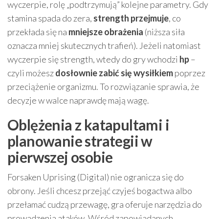
wyczerpie, rolę „podtrzymują” kolejne parametry. Gdy
stamina spada do zera,
strength przejmuje
, co
przekłada się na
mniejsze obrażenia
(niższa siła
oznacza mniej skutecznych trafień). Jeżeli natomiast
wyczerpie się strength, wtedy do gry wchodzi
hp
–
czyli możesz
dosłownie zabić się wysiłkiem
poprzez
przeciążenie organizmu. To rozwiązanie sprawia, że
decyzje w walce naprawdę mają wagę.
Oblężenia z katapultami i
planowanie strategii w
pierwszej osobie
Forsaken Uprising (Digital) nie ogranicza się do
obrony. Jeśli chcesz przejąć czyjeś bogactwa albo
przełamać cudzą przewagę, gra oferuje narzędzia do
prowadzenia ataków. Wśród zapowiadanych