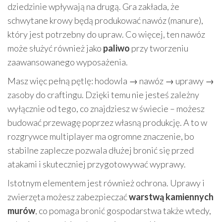
dziedzinie wpływają na drugą. Gra zakłada, że
schwytane krowy będą produkować nawóz (manure),
który jest potrzebny do upraw. Co więcej, ten nawóz
może służyć również jako
paliwo
przy tworzeniu
zaawansowanego wyposażenia.
Masz więc pełną pętlę: hodowla → nawóz → uprawy →
zasoby do craftingu. Dzięki temu nie jesteś zależny
wyłącznie od tego, co znajdziesz w świecie – możesz
budować przewagę poprzez własną produkcję. A to w
rozgrywce multiplayer ma ogromne znaczenie, bo
stabilne zaplecze pozwala dłużej bronić się przed
atakami i skuteczniej przygotowywać wyprawy.
Istotnym elementem jest również ochrona. Uprawy i
zwierzęta możesz zabezpieczać
warstwą kamiennych
murów
, co pomaga bronić gospodarstwa także wtedy,