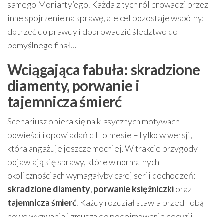
samego Moriarty’ego. Każda z tych ról prowadzi przez
inne spojrzenie na sprawę, ale cel pozostaje wspólny:
dotrzeć do prawdy i doprowadzić śledztwo do
pomyślnego finału.
Wciągająca fabuła: skradzione
diamenty, porwanie i
tajemnicza śmierć
Scenariusz opiera się na klasycznych motywach
powieści i opowiadań o Holmesie – tylko w wersji,
która angażuje jeszcze mocniej. W trakcie przygody
pojawiają się sprawy, które w normalnych
okolicznościach wymagałyby całej serii dochodzeń:
skradzione diamenty
,
porwanie księżniczki
oraz
tajemnicza śmierć
. Każdy rozdział stawia przed Tobą
nowe wyzwania i zmusza do podejmowania decyzji,