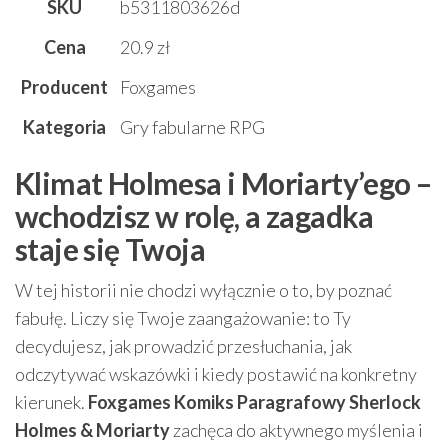
SKU
b5311803626d
Cena
20.9 zł
Producent
Foxgames
Kategoria
Gry fabularne RPG
Klimat Holmesa i Moriarty’ego –
wchodzisz w rolę, a zagadka
staje się Twoja
W tej historii nie chodzi wyłącznie o to, by poznać
fabułę. Liczy się Twoje zaangażowanie: to Ty
decydujesz, jak prowadzić przesłuchania, jak
odczytywać wskazówki i kiedy postawić na konkretny
kierunek.
Foxgames Komiks Paragrafowy Sherlock
Holmes & Moriarty
zachęca do aktywnego myślenia i