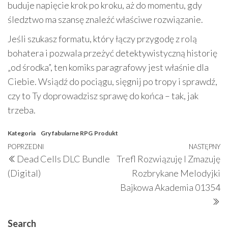
buduje napięcie krok po kroku, aż do momentu, gdy
śledztwo ma szansę znaleźć właściwe rozwiązanie.
Jeśli szukasz formatu, który łączy przygodę z rolą
bohatera i pozwala przeżyć detektywistyczną historię
„od środka”, ten komiks paragrafowy jest właśnie dla
Ciebie. Wsiądź do pociągu, sięgnij po tropy i sprawdź,
czy to Ty doprowadzisz sprawę do końca – tak, jak
trzeba.
Kategoria
Gry fabularne RPG
Produkt
Nawigacja
Poprzedni
POPRZEDNI
NASTĘPNY
N
Dead Cells DLC Bundle
Trefl Rozwiązuję I Zmazuję
wpisu
wpis
w
(Digital)
Rozbrykane Melodyjki
Bajkowa Akademia 01354
Search