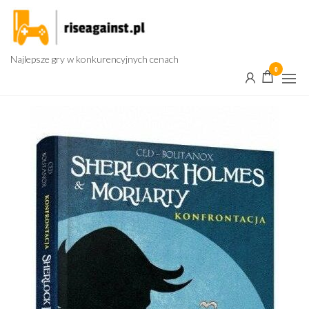
Przejdź
do
treści
Najlepsze gry w konkurencyjnych cenach
0