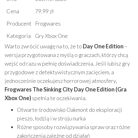
Cena
79.99 zł
Producent
Frogwares
Kategoria
Gry Xbox One
Warto zwrócić uwagę na to, że to
Day One Edition
–
wersja przygotowana z myślą o graczach, którzy chcą
wejść od razu w pełnię doświadczenia. Jeśli lubisz gry
przygodowe z detektywistycznym zacięciem, a
jednocześnie oczekujesz horrorowej atmosfery,
Frogwares The Sinking City Day One Edition (Gra
Xbox One)
spełnia te oczekiwania.
Otwarte środowisko Oakmont do eksploracji
pieszo, łodzią i w stroju nurka
Różne sposoby rozwiązywania spraw oraz różne
zakończenia zależne od działań