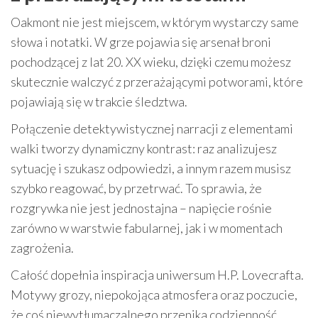
Oakmont nie jest miejscem, w którym wystarczy same
słowa i notatki. W grze pojawia się arsenał broni
pochodzącej z lat 20. XX wieku, dzięki czemu możesz
skutecznie walczyć z przerażającymi potworami, które
pojawiają się w trakcie śledztwa.
Połączenie detektywistycznej narracji z elementami
walki tworzy dynamiczny kontrast: raz analizujesz
sytuację i szukasz odpowiedzi, a innym razem musisz
szybko reagować, by przetrwać. To sprawia, że
rozgrywka nie jest jednostajna – napięcie rośnie
zarówno w warstwie fabularnej, jak i w momentach
zagrożenia.
Całość dopełnia inspiracja uniwersum H.P. Lovecrafta.
Motywy grozy, niepokojąca atmosfera oraz poczucie,
że coś niewytłumaczalnego przenika codzienność,