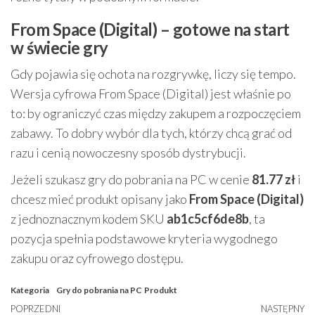
From Space (Digital) – gotowe na start
w świecie gry
Gdy pojawia się ochota na rozgrywkę, liczy się tempo.
Wersja cyfrowa From Space (Digital) jest właśnie po
to: by ograniczyć czas między zakupem a rozpoczęciem
zabawy. To dobry wybór dla tych, którzy chcą grać od
razu i cenią nowoczesny sposób dystrybucji.
Jeżeli szukasz gry do pobrania na PC w cenie
81.77 zł
i
chcesz mieć produkt opisany jako
From Space (Digital)
z jednoznacznym kodem SKU
ab1c5cf6de8b
, ta
pozycja spełnia podstawowe kryteria wygodnego
zakupu oraz cyfrowego dostępu.
Kategoria
Gry do pobrania na PC
Produkt
Nawigacja
Poprzedni
POPRZEDNI
NASTĘPNY
N