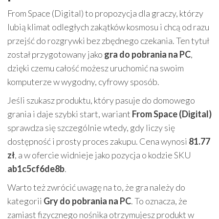
From Space (Digital) to propozycja dla graczy, którzy
lubią klimat odległych zakątków kosmosu i chcą od razu
przejść do rozgrywki bez zbędnego czekania. Ten tytuł
został przygotowany jako
gra do pobrania na PC
,
dzięki czemu całość możesz uruchomić na swoim
komputerze w wygodny, cyfrowy sposób.
Jeśli szukasz produktu, który pasuje do domowego
grania i daje szybki start, wariant
From Space (Digital)
sprawdza się szczególnie wtedy, gdy liczy się
dostępność i prosty proces zakupu. Cena wynosi
81.77
zł
, a w ofercie widnieje jako pozycja o kodzie SKU
ab1c5cf6de8b
.
Warto też zwrócić uwagę na to, że gra należy do
kategorii
Gry do pobrania na PC
. To oznacza, że
zamiast fizycznego nośnika otrzymujesz produkt w