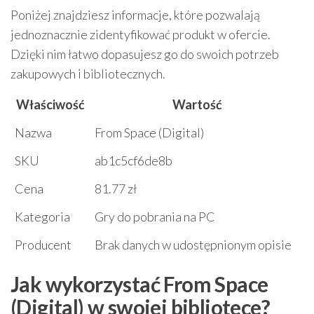
Poniżej znajdziesz informacje, które pozwalają
jednoznacznie zidentyfikować produkt w ofercie.
Dzięki nim łatwo dopasujesz go do swoich potrzeb
zakupowych i bibliotecznych.
Właściwość
Wartość
Nazwa
From Space (Digital)
SKU
ab1c5cf6de8b
Cena
81.77 zł
Kategoria
Gry do pobrania na PC
Producent
Brak danych w udostępnionym opisie
Jak wykorzystać From Space
(Digital) w swojej bibliotece?