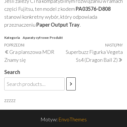
Jeśli zależy Ci na kompatybilnym rozwiązaniu w ramach
części Fujitsu, ten model z kodem
PA03576-D808
stanowi konkretny wybór, który odpowiada
przeznaczeniu
Paper Output Tray
.
Kategoria
Aparaty cyfrowe
Produkt
Nawigacja
Poprzedni
POPRZEDNI
NASTĘPNY
N
Gra planszowa MDR
Superbuzz Figurka Vegeta
wpisu
wpis
w
Znamy się
Ss4 (Dragon Ball Z)
Search
zzzzz
Motyw:
EnvoThemes