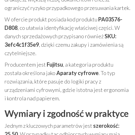
ograniczyć ryzyko przypadkowego przesuwania kartek.
W ofercie produkt posiada kod produktu
PA03576-
D808
, co ułatwia identyfikację właściwej części. W
danych sprzedażowych przypisano również
SKU:
3efc4c1f35e9
, dzięki czemu zakupy i zamówienia są
czytelniejsze.
Producentem jest
Fujitsu
, a kategoria produktu
została określona jako
Aparaty cyfrowe
. To typ
rozwiązania, które pasuje do logiki pracy z
urządzeniami cyfrowymi, gdzie istotna jest ergonomia
i kontrola nad papierem.
Wymiary i zgodność w praktyce
Jednym z kluczowych parametrów jest
szerokość:
25,50
. W przypadku tac odbiorczych wymiary mają