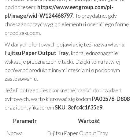
pod adresem:
https://www.eetgroup.com/pl-
pl/image/wid-W124468797
. To przydatne, gdy
chcesz zobaczyć wygląd elementu i ocenić jego formę
przed zakupem.
W danych ofertowych pojawia się też nazwa własna:
Fujitsu Paper Output Tray
, która jednoznacznie
wskazuje przeznaczenie tacki. Dzięki temu łatwiej
porównać produkt z innymi częściami o podobnym
zastosowaniu.
Jeżeli potrzebujesz konkretnej części do urządzeń
cyfrowych, warto kierować się kodem
PA03576-D808
oraz identyfikatorem
SKU: 3efc4c1f35e9
.
Parametr
Wartość
Nazwa
Fujitsu Paper Output Tray