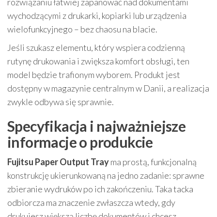
rozwiązaniu łatwiej zapanować nad dokumentami
wychodzącymi z drukarki, kopiarki lub urządzenia
wielofunkcyjnego – bez chaosu na blacie.
Jeśli szukasz elementu, który wspiera codzienną
rutynę drukowania i zwiększa komfort obsługi, ten
model będzie trafionym wyborem. Produkt jest
dostępny w magazynie centralnym w Danii, a realizacja
zwykle odbywa się sprawnie.
Specyfikacja i najważniejsze
informacje o produkcie
Fujitsu Paper Output Tray
ma prostą, funkcjonalną
konstrukcję ukierunkowaną na jedno zadanie: sprawne
zbieranie wydruków po ich zakończeniu. Taka tacka
odbiorcza ma znaczenie zwłaszcza wtedy, gdy
drukujesz większą liczbę dokumentów i chcesz