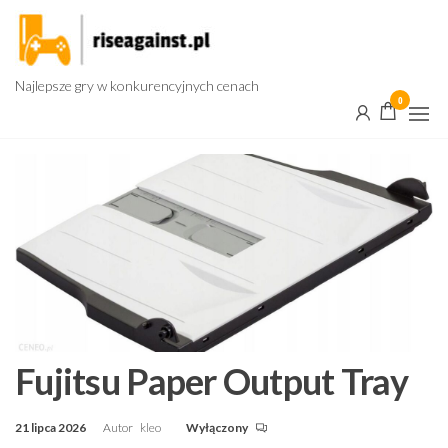
Przejdź
do
treści
Najlepsze gry w konkurencyjnych cenach
0
Fujitsu Paper Output Tray
21 lipca 2026
Autor
kleo
Wyłączony