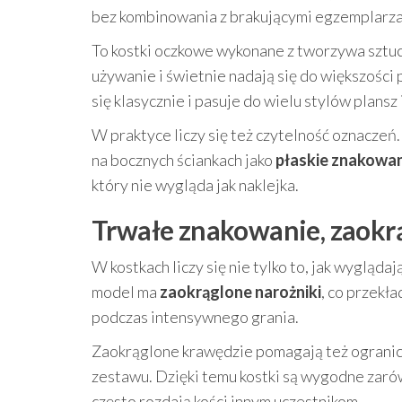
bez kombinowania z brakującymi egzemplarza
To kostki oczkowe wykonane z tworzywa sztuc
używanie i świetnie nadają się do większości
się klasycznie i pasuje do wielu stylów plansz
W praktyce liczy się też czytelność oznaczeń
na bocznych ściankach jako
płaskie znakowa
który nie wygląda jak naklejka.
Trwałe znakowanie, zaokrą
W kostkach liczy się nie tylko to, jak wyglądają
model ma
zaokrąglone narożniki
, co przekł
podczas intensywnego grania.
Zaokrąglone krawędzie pomagają też ogranic
zestawu. Dzięki temu kostki są wygodne zarów
często rozdają kości innym uczestnikom.