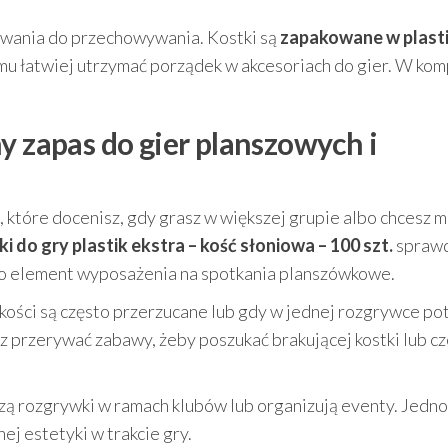
wania do przechowywania. Kostki są
zapakowane w plast
emu łatwiej utrzymać porządek w akcesoriach do gier. W kom
y zapas do gier planszowych i
, które docenisz, gdy grasz w większej grupie albo chcesz m
i do gry plastik ekstra – kość słoniowa – 100 szt.
sprawd
jako element wyposażenia na spotkania planszówkowe.
kości są często przerzucane lub gdy w jednej rozgrywce po
isz przerywać zabawy, żeby poszukać brakującej kostki lub cz
zą rozgrywki w ramach klubów lub organizują eventy. Jedno
ej estetyki w trakcie gry.