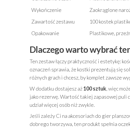
Wykończenie
Zaokrąglone naroż
Zawartość zestawu
100 kostek plasti
Opakowanie
Plastikowe, przeź
Dlaczego warto wybrać te
Ten zestaw łączy praktyczność i estetykę: ko
oznaczeń sprawia, że kostki prezentują się so
różnych grach i chcesz, by komplet zawsze wyg
W dodatku dostajesz aż
100 sztuk
, więc moż
jako rezerwę. Wartość takiej zapasowej puli
udział więcej osób niż zwykle.
Jeśli zależy Ci na akcesoriach do gier plansz
dobrego tworzywa, ten produkt spełnia ocze