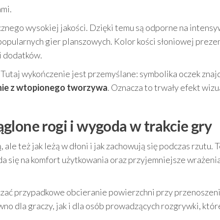
mi.
znego wysokiej jakości. Dzięki temu są odporne na intens
 popularnych gier planszowych. Kolor kości słoniowej preze
 i dodatków.
. Tutaj wykończenie jest przemyślane: symbolika oczek znajd
nie z wtopionego tworzywa
. Oznacza to trwały efekt wizu
glone rogi i wygoda w trakcie gry
, ale też jak leżą w dłoni i jak zachowują się podczas rzutu. 
ada się na komfort użytkowania oraz przyjemniejsze wrażeni
zać przypadkowe obcieranie powierzchni przy przenoszen
no dla graczy, jak i dla osób prowadzących rozgrywki, któr