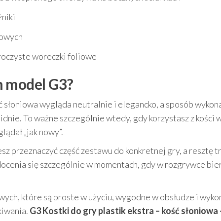
niki
kowych
roczyste woreczki foliowe
n model G3?
ść słoniowa wygląda neutralnie i elegancko, a sposób wykon
lidnie. To ważne szczególnie wtedy, gdy korzystasz z kości 
lądał „jak nowy”.
esz przeznaczyć część zestawu do konkretnej gry, a resztę 
 docenia się szczególnie w momentach, gdy w rozgrywce bie
owych, które są proste w użyciu, wygodne w obsłudze i wyko
kiwania.
G3 Kostki do gry plastik ekstra – kość słoniowa 