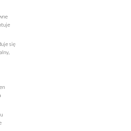
ywne
ntuje
uje się
alny,
Ten
a
iu
e