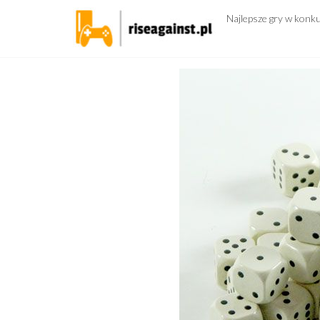
Przejdź
Najlepsze gry w konk
do
treści