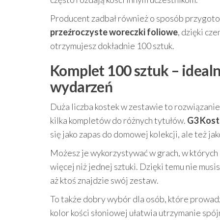
Producent zadbał również o sposób przygoto
przeźroczyste woreczki foliowe
, dzięki cz
otrzymujesz dokładnie 100 sztuk.
Komplet 100 sztuk – idealn
wydarzeń
Duża liczba kostek w zestawie to rozwiązanie
kilka kompletów do różnych tytułów.
G3 Kostk
się jako zapas do domowej kolekcji, ale też 
Możesz je wykorzystywać w grach, w których 
więcej niż jednej sztuki. Dzięki temu nie mus
aż ktoś znajdzie swój zestaw.
To także dobry wybór dla osób, które prowad
kolor kości słoniowej ułatwia utrzymanie spójn