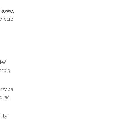
ikowe,
plecie
ieć
zają
trzeba
ekać,
lity