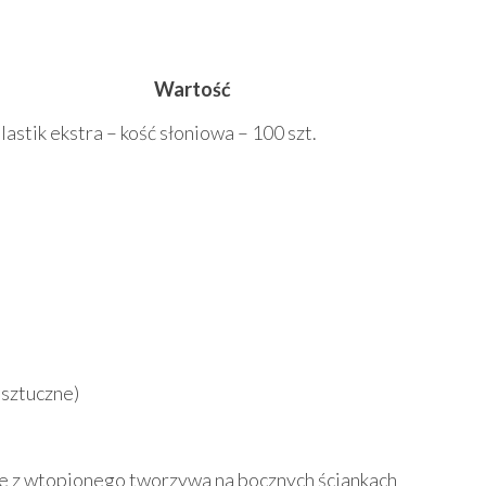
u
Wartość
lastik ekstra – kość słoniowa – 100 szt.
 sztuczne)
e z wtopionego tworzywa na bocznych ściankach