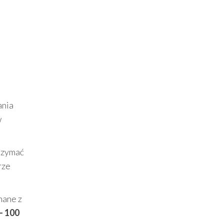
ania
w
trzymać
rze
nane z
– 100