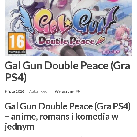
Gal Gun Double Peace (Gra
PS4)
9 lipca 2026
Autor
kleo
Wyłączony
Gal Gun Double Peace (Gra PS4)
– anime, romans i komedia w
jednym