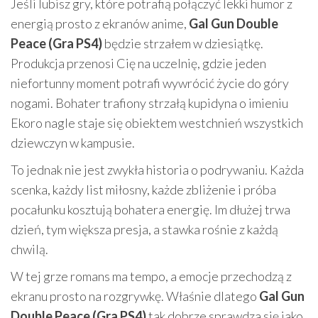
Jeśli lubisz gry, które potrafią połączyć lekki humor z
energią prosto z ekranów anime,
Gal Gun Double
Peace (Gra PS4)
będzie strzałem w dziesiątkę.
Produkcja przenosi Cię na uczelnię, gdzie jeden
niefortunny moment potrafi wywrócić życie do góry
nogami. Bohater trafiony strzałą kupidyna o imieniu
Ekoro nagle staje się obiektem westchnień wszystkich
dziewczyn w kampusie.
To jednak nie jest zwykła historia o podrywaniu. Każda
scenka, każdy list miłosny, każde zbliżenie i próba
pocałunku kosztują bohatera energię. Im dłużej trwa
dzień, tym większa presja, a stawka rośnie z każdą
chwilą.
W tej grze romans ma tempo, a emocje przechodzą z
ekranu prosto na rozgrywkę. Właśnie dlatego
Gal Gun
Double Peace (Gra PS4)
tak dobrze sprawdza się jako