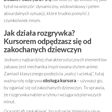
tytuł na wieczór: dynamiczny, widowiskowy i pełen
absurdalnych sytuacji, które trudno pomylić z
czymkolwiek innym.
Jak działa rozgrywka?
Kursorem odpędzasz się od
zakochanych dziewczyn
Jednym z najbardziej charakterystycznych elementów
zabawy jest mechanika inspirowana stylem anime.
Zamiast klasycznego podejścia „walcz i uciekaj”, tutaj
ważną rolę odgrywa
obsługa kursora
– używasz go,
by oganiać się od zakochanych dziewczyn. To sprawia,
że rozgrywka nabiera rytmu i wciąga od pierwszych
minut.
Gra potrafi zaskakiwać, bo sytuacje zmieniają się w