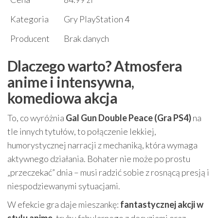
Kategoria
Gry PlayStation 4
Producent
Brak danych
Dlaczego warto? Atmosfera
anime i intensywna,
komediowa akcja
To, co wyróżnia
Gal Gun Double Peace (Gra PS4)
na
tle innych tytułów, to połączenie lekkiej,
humorystycznej narracji z mechaniką, która wymaga
aktywnego działania. Bohater nie może po prostu
„przeczekać” dnia – musi radzić sobie z rosnącą presją i
niespodziewanymi sytuacjami.
W efekcie gra daje mieszankę:
fantastycznej akcji w