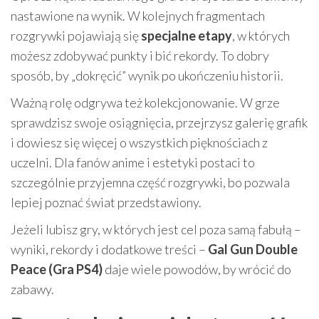
nastawione na wynik. W kolejnych fragmentach
rozgrywki pojawiają się
specjalne etapy
, w których
możesz zdobywać punkty i bić rekordy. To dobry
sposób, by „dokręcić” wynik po ukończeniu historii.
Ważną rolę odgrywa też kolekcjonowanie. W grze
sprawdzisz swoje osiągnięcia, przejrzysz galerię grafik
i dowiesz się więcej o wszystkich pięknościach z
uczelni. Dla fanów anime i estetyki postaci to
szczególnie przyjemna część rozgrywki, bo pozwala
lepiej poznać świat przedstawiony.
Jeżeli lubisz gry, w których jest cel poza samą fabułą –
wyniki, rekordy i dodatkowe treści –
Gal Gun Double
Peace (Gra PS4)
daje wiele powodów, by wrócić do
zabawy.