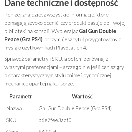
Dane techniczne i dostępność
Poniżej znajdziesz wszystkie informacje, które
pomagają szybko ocenić, czy produkt pasuje do Twojej
biblioteki na konsoli. Wybierając
Gal Gun Double
Peace (Gra PS4)
, otrzymujesz tytuł przygotowany z
myślą o użytkownikach PlayStation 4.
Sprawdź parametry i SKU, a potem porównaj z
własnymi preferencjami – szczególnie jeśli cenisz gry
o charakterystycznym stylu anime i dynamicznej
mechanice opartej na kursorze.
Parametr
Wartość
Nazwa
Gal Gun Double Peace (Gra PS4)
SKU
b6e7fee3adf0
Cena
84.99 zł