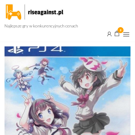
Przejdź
do
treści
Najlepsze gry w konkurencyjnych cenach
0