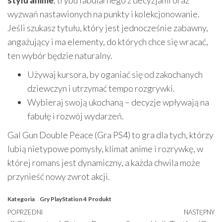
stylu anime
, trybu fabularnego z decyzjami oraz
wyzwań nastawionych na punkty i kolekcjonowanie.
Jeśli szukasz tytułu, który jest jednocześnie zabawny,
angażujący i ma elementy, do których chce się wracać,
ten wybór będzie naturalny.
Używaj kursora, by oganiać się od zakochanych
dziewczyn i utrzymać tempo rozgrywki.
Wybieraj swoją ukochaną – decyzje wpływają na
fabułę i rozwój wydarzeń.
Gal Gun Double Peace (Gra PS4) to gra dla tych, którzy
lubią nietypowe pomysły, klimat anime i rozrywkę, w
której romans jest dynamiczny, a każda chwila może
przynieść nowy zwrot akcji.
Kategoria
Gry PlayStation 4
Produkt
Nawigacja
Poprzedni
POPRZEDNI
NASTĘPNY
N