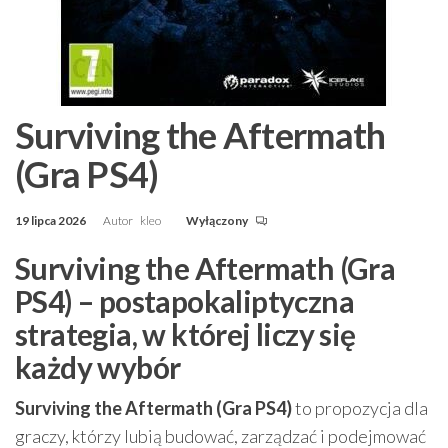
Surviving the Aftermath
(Gra PS4)
19 lipca 2026
Autor
kleo
Wyłączony
Surviving the Aftermath (Gra
PS4) – postapokaliptyczna
strategia, w której liczy się
każdy wybór
Surviving the Aftermath (Gra PS4)
to propozycja dla
graczy, którzy lubią budować, zarządzać i podejmować