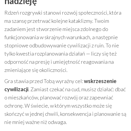
nadzieję
Rdzeń rozgrywki stanowi rozwój społeczności, która
ma szansę przetrwać kolejne kataklizmy. Twoim
zadaniem jest stworzenie miejsca zdolnego do
funkcjonowania w skrajnych warunkach, a następnie
stopniowe odbudowywanie cywilizacji z ruin. To nie
tylko kwestia rozplanowania działań — liczy się też
odporność na presję i umiejętność reagowania na
zmieniające się okoliczności.
Gra stawia przed Tobą wyraźny cel:
wskrzeszenie
cywilizacji
. Zamiast czekać na cud, musisz działać: dbać
o mieszkańców, planować rozwój oraz zapewniać
ochronę. W świecie, w którym wszystko może się
skończyć w jednej chwili, konsekwencja i planowanie są
nie mniej ważne niż odwaga.