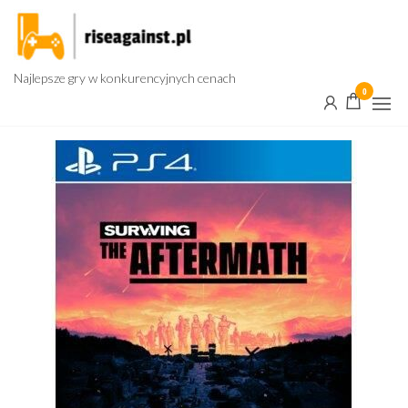
Przejdź
do
treści
Najlepsze gry w konkurencyjnych cenach
0