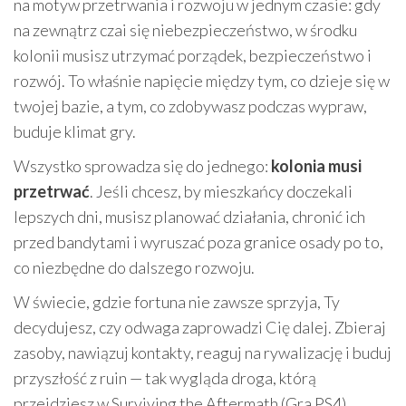
na motyw przetrwania i rozwoju w jednym czasie: gdy
na zewnątrz czai się niebezpieczeństwo, w środku
kolonii musisz utrzymać porządek, bezpieczeństwo i
rozwój. To właśnie napięcie między tym, co dzieje się w
twojej bazie, a tym, co zdobywasz podczas wypraw,
buduje klimat gry.
Wszystko sprowadza się do jednego:
kolonia musi
przetrwać
. Jeśli chcesz, by mieszkańcy doczekali
lepszych dni, musisz planować działania, chronić ich
przed bandytami i wyruszać poza granice osady po to,
co niezbędne do dalszego rozwoju.
W świecie, gdzie fortuna nie zawsze sprzyja, Ty
decydujesz, czy odwaga zaprowadzi Cię dalej. Zbieraj
zasoby, nawiązuj kontakty, reaguj na rywalizację i buduj
przyszłość z ruin — tak wygląda droga, którą
przejdziesz w Surviving the Aftermath (Gra PS4).