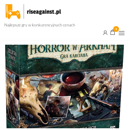
Przejdź
do
treści
Najlepsze gry w konkurencyjnych cenach
0