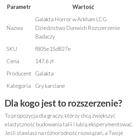
Parametr
Wartość
Galakta Horror w Arkham LCG
Nazwa
Dziedzictwo Dunwich Rozszerzenie
Badaczy
SKU
f805e15d827e
Cena
147.6 zł
Producent
Galakta
Kategoria
Gry karciane
Dla kogo jest to rozszerzenie?
To propozycja dla graczy, którzy chcą zwiększyć
elastyczność budowania talii i lubią eksperymentować.
Jeśli stawiasz na różnorodność rozwiązań, a Twoje