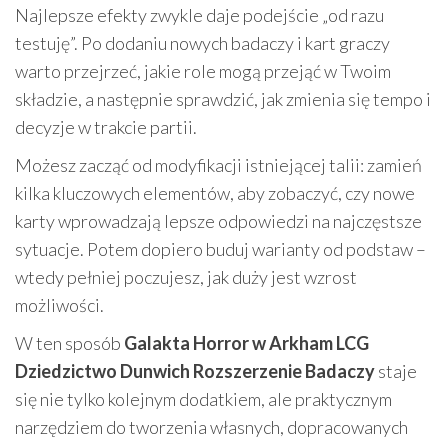
Najlepsze efekty zwykle daje podejście „od razu
testuję”. Po dodaniu nowych badaczy i kart graczy
warto przejrzeć, jakie role mogą przejąć w Twoim
składzie, a następnie sprawdzić, jak zmienia się tempo i
decyzje w trakcie partii.
Możesz zacząć od modyfikacji istniejącej talii: zamień
kilka kluczowych elementów, aby zobaczyć, czy nowe
karty wprowadzają lepsze odpowiedzi na najczęstsze
sytuacje. Potem dopiero buduj warianty od podstaw –
wtedy pełniej poczujesz, jak duży jest wzrost
możliwości.
W ten sposób
Galakta Horror w Arkham LCG
Dziedzictwo Dunwich Rozszerzenie Badaczy
staje
się nie tylko kolejnym dodatkiem, ale praktycznym
narzędziem do tworzenia własnych, dopracowanych