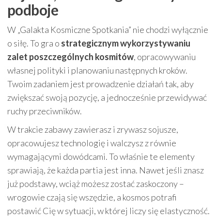
podboje
W „Galakta Kosmiczne Spotkania” nie chodzi wyłącznie
o siłę. To gra o
strategicznym wykorzystywaniu
zalet poszczególnych kosmitów
, opracowywaniu
własnej polityki i planowaniu następnych kroków.
Twoim zadaniem jest prowadzenie działań tak, aby
zwiększać swoją pozycję, a jednocześnie przewidywać
ruchy przeciwników.
W trakcie zabawy zawierasz i zrywasz sojusze,
opracowujesz technologię i walczysz z równie
wymagającymi dowódcami. To właśnie te elementy
sprawiają, że każda partia jest inna. Nawet jeśli znasz
już podstawy, wciąż możesz zostać zaskoczony –
wrogowie czają się wszędzie, a kosmos potrafi
postawić Cię w sytuacji, w której liczy się elastyczność.