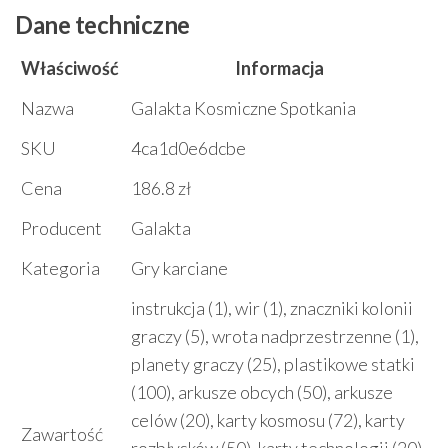
Dane techniczne
Właściwość
Informacja
Nazwa
Galakta Kosmiczne Spotkania
SKU
4ca1d0e6dcbe
Cena
186.8 zł
Producent
Galakta
Kategoria
Gry karciane
instrukcja (1), wir (1), znaczniki kolonii
graczy (5), wrota nadprzestrzenne (1),
planety graczy (25), plastikowe statki
(100), arkusze obcych (50), arkusze
celów (20), karty kosmosu (72), karty
Zawartość