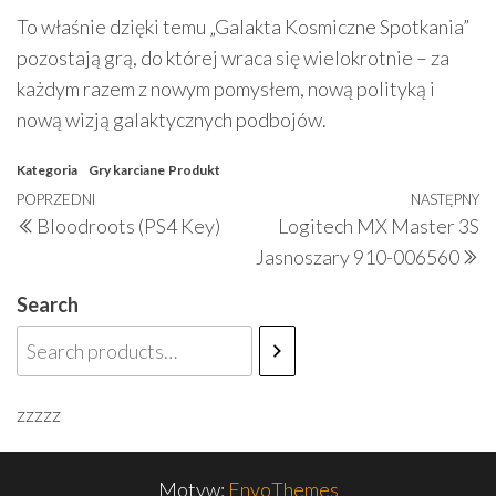
To właśnie dzięki temu „Galakta Kosmiczne Spotkania”
pozostają grą, do której wraca się wielokrotnie – za
każdym razem z nowym pomysłem, nową polityką i
nową wizją galaktycznych podbojów.
Kategoria
Gry karciane
Produkt
Nawigacja
Poprzedni
POPRZEDNI
NASTĘPNY
N
Bloodroots (PS4 Key)
Logitech MX Master 3S
wpisu
wpis
w
Jasnoszary 910-006560
Search
zzzzz
Motyw:
EnvoThemes