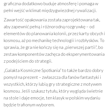
graficzna dodatkowo buduje atmosferę i pomaga w
pełni wejść w klimat międzygwiezdnej rywalizacji.
Zawartość opakowania została zaprojektowana tak,
aby zapewnić pełną i różnorodną rozgrywkę – od
elementów do planowania kolonii, przez karty obcych i
kosmosu, aż po mechanikę technologii i rozbłysków. To
sprawia, że gra nie kończy się na „pierwszej partii”, bo
zestaw komponentów zachęca do eksperymentowania
z podejściem do strategii.
„Galakta Kosmiczne Spotkania” to także bardzo dobry
pomysł na prezent – zwłaszcza dla fanów fantastyki i
wszystkich, którzy lubią gry strategiczne z motywem
kosmosu. Jeśli szukasz tytułu, który wygląda świetnie
na stole i daje emocje, ten klasyk w polskim wydaniu
będzie trafionym wyborem.