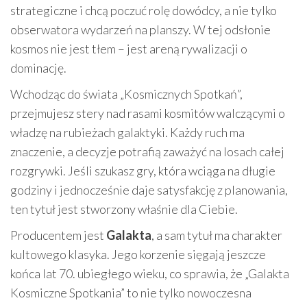
strategiczne i chcą poczuć rolę dowódcy, a nie tylko
obserwatora wydarzeń na planszy. W tej odsłonie
kosmos nie jest tłem – jest areną rywalizacji o
dominację.
Wchodząc do świata „Kosmicznych Spotkań”,
przejmujesz stery nad rasami kosmitów walczącymi o
władzę na rubieżach galaktyki. Każdy ruch ma
znaczenie, a decyzje potrafią zaważyć na losach całej
rozgrywki. Jeśli szukasz gry, która wciąga na długie
godziny i jednocześnie daje satysfakcję z planowania,
ten tytuł jest stworzony właśnie dla Ciebie.
Producentem jest
Galakta
, a sam tytuł ma charakter
kultowego klasyka. Jego korzenie sięgają jeszcze
końca lat 70. ubiegłego wieku, co sprawia, że „Galakta
Kosmiczne Spotkania” to nie tylko nowoczesna