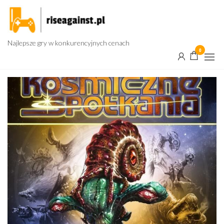
Przejdź
do
treści
Najlepsze gry w konkurencyjnych cenach
0