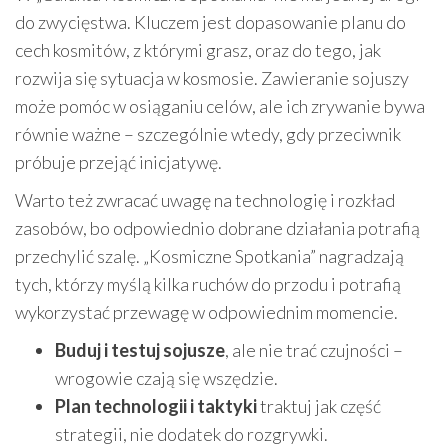
do zwycięstwa. Kluczem jest dopasowanie planu do
cech kosmitów, z którymi grasz, oraz do tego, jak
rozwija się sytuacja w kosmosie. Zawieranie sojuszy
może pomóc w osiąganiu celów, ale ich zrywanie bywa
równie ważne – szczególnie wtedy, gdy przeciwnik
próbuje przejąć inicjatywę.
Warto też zwracać uwagę na technologię i rozkład
zasobów, bo odpowiednio dobrane działania potrafią
przechylić szalę. „Kosmiczne Spotkania” nagradzają
tych, którzy myślą kilka ruchów do przodu i potrafią
wykorzystać przewagę w odpowiednim momencie.
Buduj i testuj sojusze
, ale nie trać czujności –
wrogowie czają się wszędzie.
Plan technologii i taktyki
traktuj jak część
strategii, nie dodatek do rozgrywki.