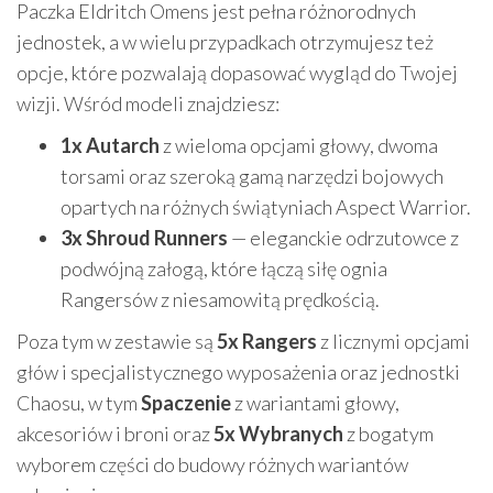
Paczka Eldritch Omens jest pełna różnorodnych
jednostek, a w wielu przypadkach otrzymujesz też
opcje, które pozwalają dopasować wygląd do Twojej
wizji. Wśród modeli znajdziesz:
1x Autarch
z wieloma opcjami głowy, dwoma
torsami oraz szeroką gamą narzędzi bojowych
opartych na różnych świątyniach Aspect Warrior.
3x Shroud Runners
— eleganckie odrzutowce z
podwójną załogą, które łączą siłę ognia
Rangersów z niesamowitą prędkością.
Poza tym w zestawie są
5x Rangers
z licznymi opcjami
głów i specjalistycznego wyposażenia oraz jednostki
Chaosu, w tym
Spaczenie
z wariantami głowy,
akcesoriów i broni oraz
5x Wybranych
z bogatym
wyborem części do budowy różnych wariantów