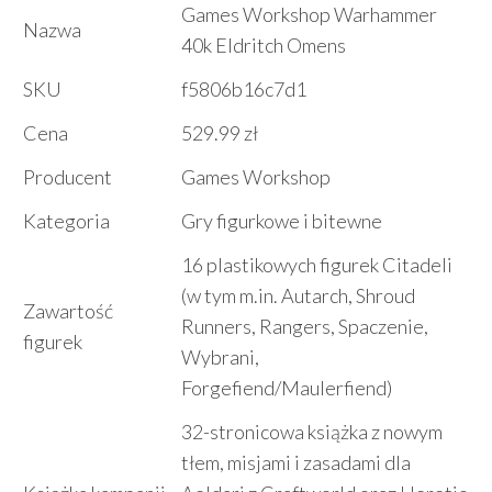
Games Workshop Warhammer
Nazwa
40k Eldritch Omens
SKU
f5806b16c7d1
Cena
529.99 zł
Producent
Games Workshop
Kategoria
Gry figurkowe i bitewne
16 plastikowych figurek Citadeli
(w tym m.in. Autarch, Shroud
Zawartość
Runners, Rangers, Spaczenie,
figurek
Wybrani,
Forgefiend/Maulerfiend)
32-stronicowa książka z nowym
tłem, misjami i zasadami dla