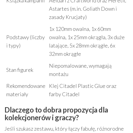
Książka kampanii
Aeldari z Craftworld oraz Heretic
Astartes (m.in. Goliath Down i
zasady Krucjaty)
1x 120mm owalna, 1x 60mm
Podstawy (liczby
owalna, 1x 25mm okrągła, 3x duże
i typy)
latające, 5x 28mm okrągłe, 6x
32mm okrągłe
Niepomalowane, wymagają
Stan figurek
montażu
Rekomendowane
Klej Citadel Plastic Glue oraz
materiały
farby Citadel
Dlaczego to dobra propozycja dla
kolekcjonerów i graczy?
Jeśli szukasz zestawu, który łączy fabułę, różnorodne