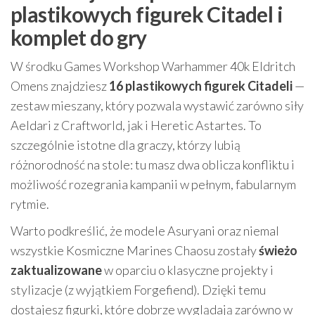
plastikowych figurek Citadel i
komplet do gry
W środku Games Workshop Warhammer 40k Eldritch
Omens znajdziesz
16 plastikowych figurek Citadeli
—
zestaw mieszany, który pozwala wystawić zarówno siły
Aeldari z Craftworld, jak i Heretic Astartes. To
szczególnie istotne dla graczy, którzy lubią
różnorodność na stole: tu masz dwa oblicza konfliktu i
możliwość rozegrania kampanii w pełnym, fabularnym
rytmie.
Warto podkreślić, że modele Asuryani oraz niemal
wszystkie Kosmiczne Marines Chaosu zostały
świeżo
zaktualizowane
w oparciu o klasyczne projekty i
stylizacje (z wyjątkiem Forgefiend). Dzięki temu
dostajesz figurki, które dobrze wyglądają zarówno w