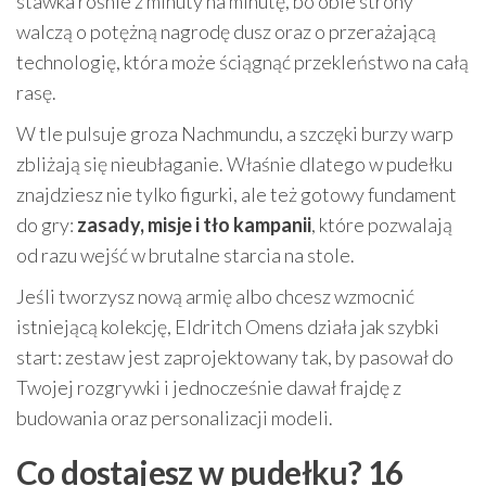
stawka rośnie z minuty na minutę, bo obie strony
walczą o potężną nagrodę dusz oraz o przerażającą
technologię, która może ściągnąć przekleństwo na całą
rasę.
W tle pulsuje groza Nachmundu, a szczęki burzy warp
zbliżają się nieubłaganie. Właśnie dlatego w pudełku
znajdziesz nie tylko figurki, ale też gotowy fundament
do gry:
zasady, misje i tło kampanii
, które pozwalają
od razu wejść w brutalne starcia na stole.
Jeśli tworzysz nową armię albo chcesz wzmocnić
istniejącą kolekcję, Eldritch Omens działa jak szybki
start: zestaw jest zaprojektowany tak, by pasował do
Twojej rozgrywki i jednocześnie dawał frajdę z
budowania oraz personalizacji modeli.
Co dostajesz w pudełku? 16