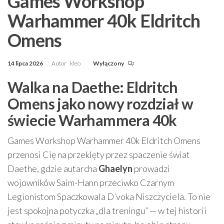
Games Workshop
Warhammer 40k Eldritch
Omens
14 lipca 2026
Autor
kleo
Wyłączony
Walka na Daethe: Eldritch
Omens jako nowy rozdział w
świecie Warhammera 40k
Games Workshop Warhammer 40k Eldritch Omens
przenosi Cię na przeklęty przez spaczenie świat
Daethe, gdzie autarcha
Ghaelyn
prowadzi
wojowników Saim-Hann przeciwko Czarnym
Legionistom Spaczkowala D’voka Niszczyciela. To nie
jest spokojna potyczka „dla treningu” — w tej historii