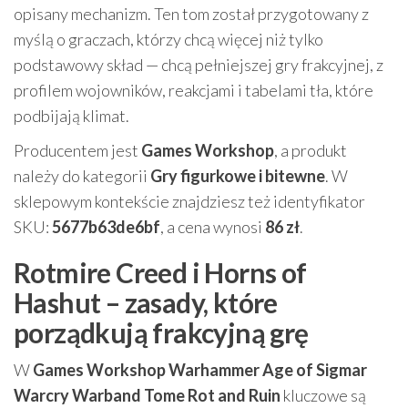
opisany mechanizm. Ten tom został przygotowany z
myślą o graczach, którzy chcą więcej niż tylko
podstawowy skład — chcą pełniejszej gry frakcyjnej, z
profilem wojowników, reakcjami i tabelami tła, które
podbijają klimat.
Producentem jest
Games Workshop
, a produkt
należy do kategorii
Gry figurkowe i bitewne
. W
sklepowym kontekście znajdziesz też identyfikator
SKU:
5677b63de6bf
, a cena wynosi
86 zł
.
Rotmire Creed i Horns of
Hashut – zasady, które
porządkują frakcyjną grę
W
Games Workshop Warhammer Age of Sigmar
Warcry Warband Tome Rot and Ruin
kluczowe są