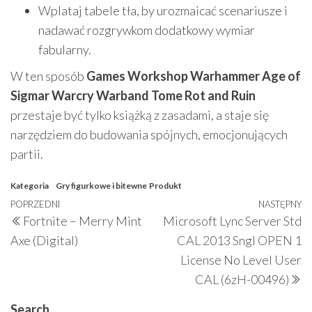
Wplataj tabele tła, by urozmaicać scenariusze i
nadawać rozgrywkom dodatkowy wymiar
fabularny.
W ten sposób
Games Workshop Warhammer Age of
Sigmar Warcry Warband Tome Rot and Ruin
przestaje być tylko książką z zasadami, a staje się
narzędziem do budowania spójnych, emocjonujących
partii.
Kategoria
Gry figurkowe i bitewne
Produkt
Nawigacja
Poprzedni
POPRZEDNI
NASTĘPNY
N
Fortnite – Merry Mint
Microsoft Lync Server Std
wpisu
wpis
w
Axe (Digital)
CAL 2013 Sngl OPEN 1
License No Level User
CAL (6zH-00496)
Search