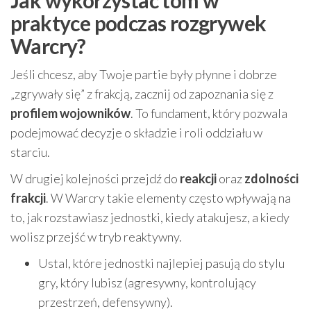
Jak wykorzystać tom w
praktyce podczas rozgrywek
Warcry?
Jeśli chcesz, aby Twoje partie były płynne i dobrze
„zgrywały się” z frakcją, zacznij od zapoznania się z
profilem wojowników
. To fundament, który pozwala
podejmować decyzje o składzie i roli oddziału w
starciu.
W drugiej kolejności przejdź do
reakcji
oraz
zdolności
frakcji
. W Warcry takie elementy często wpływają na
to, jak rozstawiasz jednostki, kiedy atakujesz, a kiedy
wolisz przejść w tryb reaktywny.
Ustal, które jednostki najlepiej pasują do stylu
gry, który lubisz (agresywny, kontrolujący
przestrzeń, defensywny).