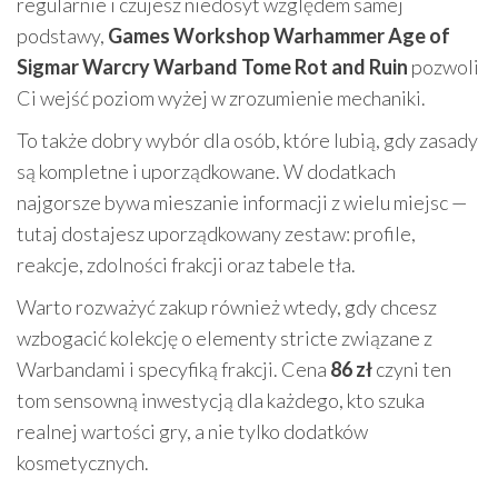
regularnie i czujesz niedosyt względem samej
podstawy,
Games Workshop Warhammer Age of
Sigmar Warcry Warband Tome Rot and Ruin
pozwoli
Ci wejść poziom wyżej w zrozumienie mechaniki.
To także dobry wybór dla osób, które lubią, gdy zasady
są kompletne i uporządkowane. W dodatkach
najgorsze bywa mieszanie informacji z wielu miejsc —
tutaj dostajesz uporządkowany zestaw: profile,
reakcje, zdolności frakcji oraz tabele tła.
Warto rozważyć zakup również wtedy, gdy chcesz
wzbogacić kolekcję o elementy stricte związane z
Warbandami i specyfiką frakcji. Cena
86 zł
czyni ten
tom sensowną inwestycją dla każdego, kto szuka
realnej wartości gry, a nie tylko dodatków
kosmetycznych.