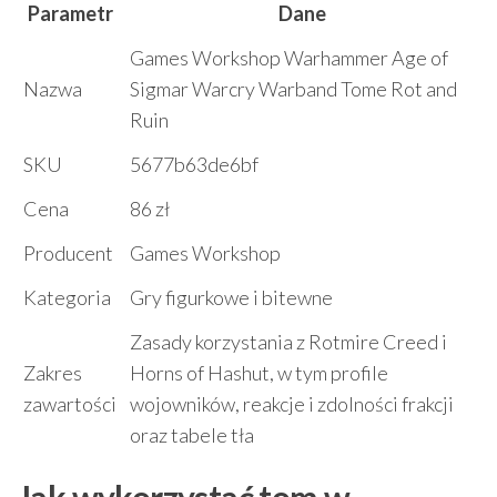
Parametr
Dane
Games Workshop Warhammer Age of
Nazwa
Sigmar Warcry Warband Tome Rot and
Ruin
SKU
5677b63de6bf
Cena
86 zł
Producent
Games Workshop
Kategoria
Gry figurkowe i bitewne
Zasady korzystania z Rotmire Creed i
Zakres
Horns of Hashut, w tym profile
zawartości
wojowników, reakcje i zdolności frakcji
oraz tabele tła