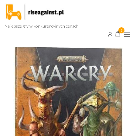
Przejdź
do
treści
Najlepsze gry w konkurencyjnych cenach
0