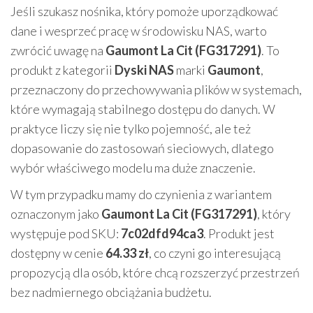
Jeśli szukasz nośnika, który pomoże uporządkować
dane i wesprzeć pracę w środowisku NAS, warto
zwrócić uwagę na
Gaumont La Cit (FG317291)
. To
produkt z kategorii
Dyski NAS
marki
Gaumont
,
przeznaczony do przechowywania plików w systemach,
które wymagają stabilnego dostępu do danych. W
praktyce liczy się nie tylko pojemność, ale też
dopasowanie do zastosowań sieciowych, dlatego
wybór właściwego modelu ma duże znaczenie.
W tym przypadku mamy do czynienia z wariantem
oznaczonym jako
Gaumont La Cit (FG317291)
, który
występuje pod SKU:
7c02dfd94ca3
. Produkt jest
dostępny w cenie
64.33 zł
, co czyni go interesującą
propozycją dla osób, które chcą rozszerzyć przestrzeń
bez nadmiernego obciążania budżetu.