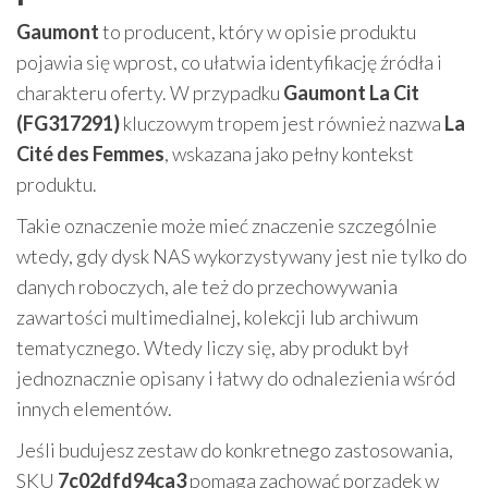
Gaumont
to producent, który w opisie produktu
pojawia się wprost, co ułatwia identyfikację źródła i
charakteru oferty. W przypadku
Gaumont La Cit
(FG317291)
kluczowym tropem jest również nazwa
La
Cité des Femmes
, wskazana jako pełny kontekst
produktu.
Takie oznaczenie może mieć znaczenie szczególnie
wtedy, gdy dysk NAS wykorzystywany jest nie tylko do
danych roboczych, ale też do przechowywania
zawartości multimedialnej, kolekcji lub archiwum
tematycznego. Wtedy liczy się, aby produkt był
jednoznacznie opisany i łatwy do odnalezienia wśród
innych elementów.
Jeśli budujesz zestaw do konkretnego zastosowania,
SKU
7c02dfd94ca3
pomaga zachować porządek w