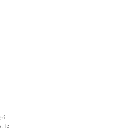
ęki
. To