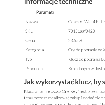
Informacje techniczne
Parametr
Nazwa
Gears of War 4 Elit
SKU
78151aaf8428
Cena
23.55 zł
Kategoria
Gry do pobrania na 
Typ
Klucz do pobrania (
Producent
Brak danych w dosta
Jak wykorzystać klucz, by 
Klucz w formie „Xbox One Key” jest przeznac
temu możesz zrealizować zakup i dodać elemen
szczególnie wygodne, gdy chcesz uzupełnić ko