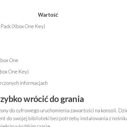
Wartość
e Pack (Xbox One Key)
Xbox One
Xbox One Key)
rczonych informacjach
szybko wrócić do grania
zony do cyfrowego uruchomienia zawartości na konsoli. Dzi
t do swojej biblioteki bez potrzeby instalowania z nośnika
lekcję w krótkim czasie.