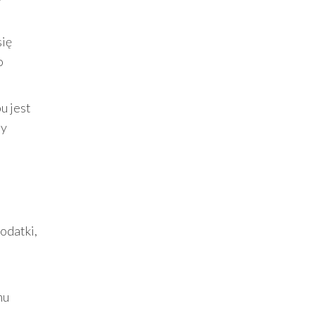
się
o
pu jest
ny
odatki,
mu