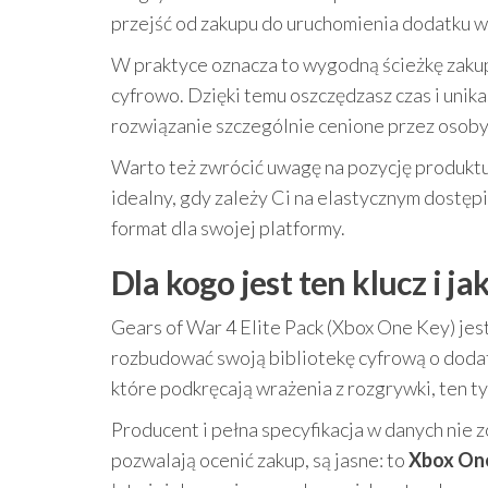
przejść od zakupu do uruchomienia dodatku w 
W praktyce oznacza to wygodną ścieżkę zakupu:
cyfrowo. Dzięki temu oszczędzasz czas i un
rozwiązanie szczególnie cenione przez osoby, 
Warto też zwrócić uwagę na pozycję produktu
idealny, gdy zależy Ci na elastycznym dostęp
format dla swojej platformy.
Dla kogo jest ten klucz i ja
Gears of War 4 Elite Pack (Xbox One Key) jest
rozbudować swoją bibliotekę cyfrową o dodat
które podkręcają wrażenia z rozgrywki, ten 
Producent i pełna specyfikacja w danych nie 
pozwalają ocenić zakup, są jasne: to
Xbox On