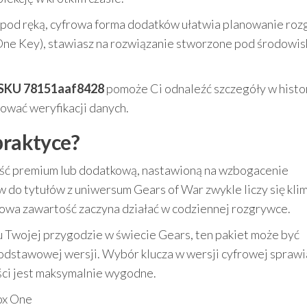
ko pod ręką, cyfrowa forma dodatków ułatwia planowanie roz
One Key), stawiasz na rozwiązanie stworzone pod środowis
SKU 78151aaf8428
pomoże Ci odnaleźć szczegóły w histor
ować weryfikacji danych.
praktyce?
tość premium lub dodatkową, nastawioną na wzbogacenie
do tytułów z uniwersum Gears of War zwykle liczy się klim
 nowa zawartość zaczyna działać w codziennej rozgrywce.
ru Twojej przygodzie w świecie Gears, ten pakiet może być
dstawowej wersji. Wybór klucza w wersji cyfrowej sprawia
ści jest maksymalnie wygodne.
ox One