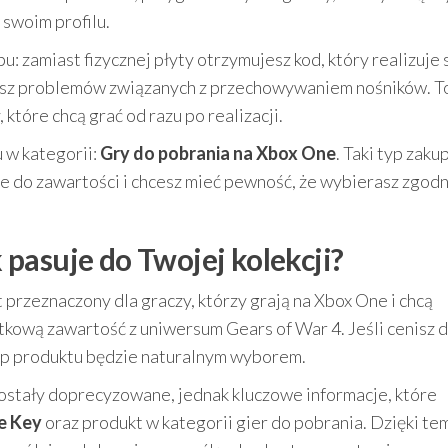
swoim profilu.
 zamiast fizycznej płyty otrzymujesz kod, który realizuje 
ikasz problemów związanych z przechowywaniem nośników. T
które chcą grać od razu po realizacji.
 w kategorii:
Gry do pobrania na Xbox One
. Taki typ zaku
ie do zawartości i chcesz mieć pewność, że wybierasz zgod
k pasuje do Twojej kolekcji?
 przeznaczony dla graczy, którzy grają na Xbox One i chcą
kową zawartość z uniwersum Gears of War 4. Jeśli cenisz d
typ produktu będzie naturalnym wyborem.
zostały doprecyzowane, jednak kluczowe informacje, które
e Key
oraz produkt w kategorii gier do pobrania. Dzięki te