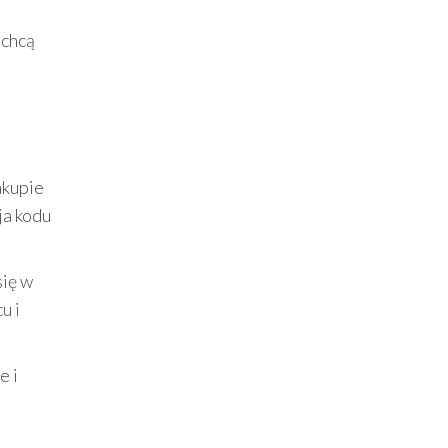
 chcą
akupie
ja kodu
się w
u i
e i