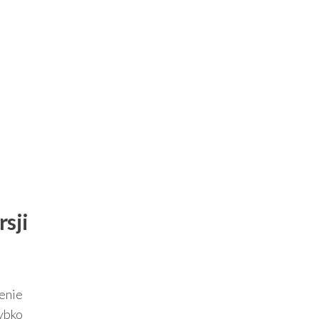
rsji
enie
zybko