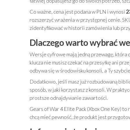
łatwiej dopasujesz go do swoich potrzeb, szc
Co ważne, cena jest podana w PLN i wynosi
2
rozszerzyć wrażenia w przystępnej cenie. SK
zidentyfikować w historii zamówienia lub przy
Dlaczego warto wybrać we
Wersje cyfrowe mają jedną przewagę, która d
klucza nie musisz czekać na przesyłkę ani prz
odbywa się w środowisku konsoli, a Ty szybcie
Dodatkowo, jeśli masz już rozbudowaną bibli
sposób, w jaki korzystasz z konsoli. W prakt
prostsze odnajdywanie zawartości.
Gears of War 4 Elite Pack (Xbox One Key) to r
chcą mieć pewność, że produkt jest przygot