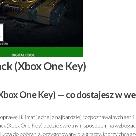
Pack (Xbox One Key)
(Xbox One Key) — co dostajesz w we
oprawę i klimat jednej z najbardziej rozpoznawalnych serii
 Pack (Xbox One Key) będzie świetnym sposobem na wzbogac
lucza do pobrania, przygotowany dla graczy, którzy chcą s