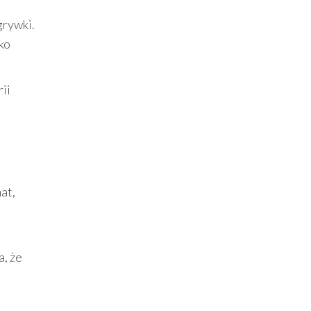
grywki.
ko
ii
at,
, że