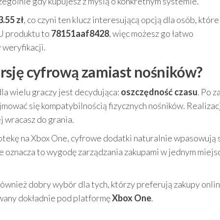
zególnie gdy kupujesz z myślą o konkretnym systemie.
3.55 zł
, co czyni ten klucz interesującą opcją dla osób, które
U produktu to
78151aaf8428
, więc możesz go łatwo
 weryfikacji.
rsję cyfrową zamiast nośników?
la wielu graczy jest decydująca:
oszczędność czasu
. Po z
ejmować się kompatybilnością fizycznych nośników. Realizac
j wracasz do grania.
otekę na Xbox One, cyfrowe dodatki naturalnie wpasowują 
yce oznacza to wygodę zarządzania zakupami w jednym miejsc
ównież dobry wybór dla tych, którzy preferują zakupy onlin
owany dokładnie pod platformę
Xbox One
.