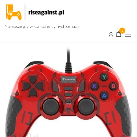
Przejdź
do
treści
Najlepsze gry w konkurencyjnych cenach
0