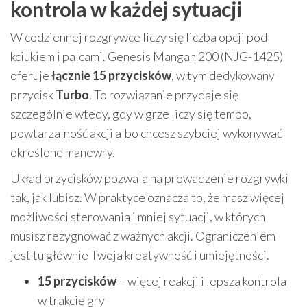
kontrola w każdej sytuacji
W codziennej rozgrywce liczy się liczba opcji pod
kciukiem i palcami. Genesis Mangan 200 (NJG-1425)
oferuje
łącznie 15 przycisków
, w tym dedykowany
przycisk
Turbo
. To rozwiązanie przydaje się
szczególnie wtedy, gdy w grze liczy się tempo,
powtarzalność akcji albo chcesz szybciej wykonywać
określone manewry.
Układ przycisków pozwala na prowadzenie rozgrywki
tak, jak lubisz. W praktyce oznacza to, że masz więcej
możliwości sterowania i mniej sytuacji, w których
musisz rezygnować z ważnych akcji. Ograniczeniem
jest tu głównie Twoja kreatywność i umiejętności.
15 przycisków
– więcej reakcji i lepsza kontrola
w trakcie gry