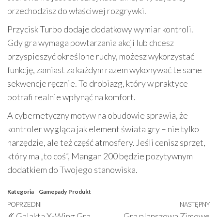
przechodzisz do właściwej rozgrywki.
Przycisk Turbo dodaje dodatkowy wymiar kontroli.
Gdy gra wymaga powtarzania akcji lub chcesz
przyspieszyć określone ruchy, możesz wykorzystać
funkcję, zamiast za każdym razem wykonywać te same
sekwencje ręcznie. To drobiazg, który w praktyce
potrafi realnie wpłynąć na komfort.
A cybernetyczny motyw na obudowie sprawia, że
kontroler wygląda jak element świata gry – nie tylko
narzędzie, ale też część atmosfery. Jeśli cenisz sprzęt,
który ma „to coś”, Mangan 200 będzie pozytywnym
dodatkiem do Twojego stanowiska.
Kategoria
Gamepady
Produkt
Nawigacja
Poprzedni
POPRZEDNI
NASTĘPNY
N
Galakta X-Wing Gra
Gra planszowa Zimowe