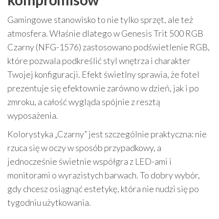
Gamingowe stanowisko to nie tylko sprzęt, ale też
atmosfera. Właśnie dlatego w Genesis Trit 500 RGB
Czarny (NFG-1576) zastosowano podświetlenie RGB,
które pozwala podkreślić styl wnętrza i charakter
Twojej konfiguracji. Efekt świetlny sprawia, że fotel
prezentuje się efektownie zarówno w dzień, jak i po
zmroku, a całość wygląda spójnie z resztą
wyposażenia.
Kolorystyka „Czarny” jest szczególnie praktyczna: nie
rzuca się w oczy w sposób przypadkowy, a
jednocześnie świetnie współgra z LED-ami i
monitorami o wyrazistych barwach. To dobry wybór,
gdy chcesz osiągnąć estetykę, która nie nudzi się po
tygodniu użytkowania.