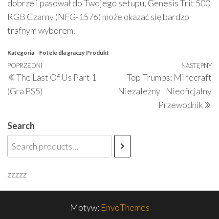
dobrze i pasował do Twojego setupu, Genesis Trit 500
RGB Czarny (NFG-1576) może okazać się bardzo
trafnym wyborem.
Kategoria
Fotele dla graczy
Produkt
Nawigacja
Poprzedni
POPRZEDNI
NASTĘPNY
N
The Last Of Us Part 1
Top Trumps: Minecraft
wpisu
wpis
w
(Gra PS5)
Niezależny I Nieoficjalny
Przewodnik
Search
zzzzz
Motyw:
EnvoThemes