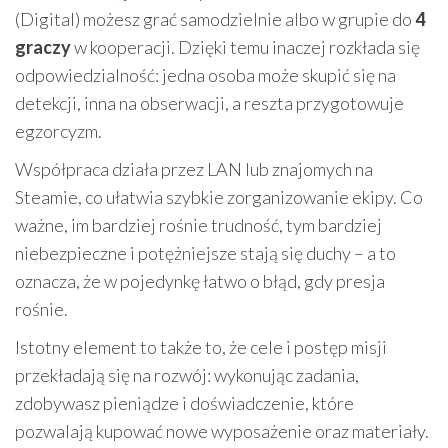
(Digital) możesz grać samodzielnie albo w grupie do
4
graczy
w kooperacji. Dzięki temu inaczej rozkłada się
odpowiedzialność: jedna osoba może skupić się na
detekcji, inna na obserwacji, a reszta przygotowuje
egzorcyzm.
Współpraca działa przez LAN lub znajomych na
Steamie, co ułatwia szybkie zorganizowanie ekipy. Co
ważne, im bardziej rośnie trudność, tym bardziej
niebezpieczne i potężniejsze stają się duchy – a to
oznacza, że w pojedynkę łatwo o błąd, gdy presja
rośnie.
Istotny element to także to, że cele i postęp misji
przekładają się na rozwój: wykonując zadania,
zdobywasz pieniądze i doświadczenie, które
pozwalają kupować nowe wyposażenie oraz materiały.