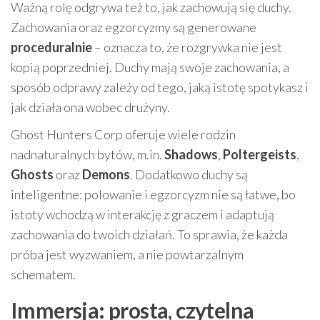
Ważną rolę odgrywa też to, jak zachowują się duchy.
Zachowania oraz egzorcyzmy są generowane
proceduralnie
– oznacza to, że rozgrywka nie jest
kopią poprzedniej. Duchy mają swoje zachowania, a
sposób odprawy zależy od tego, jaką istotę spotykasz i
jak działa ona wobec drużyny.
Ghost Hunters Corp oferuje wiele rodzin
nadnaturalnych bytów, m.in.
Shadows
,
Poltergeists
,
Ghosts
oraz
Demons
. Dodatkowo duchy są
inteligentne: polowanie i egzorcyzm nie są łatwe, bo
istoty wchodzą w interakcję z graczem i adaptują
zachowania do twoich działań. To sprawia, że każda
próba jest wyzwaniem, a nie powtarzalnym
schematem.
Immersja: prosta, czytelna