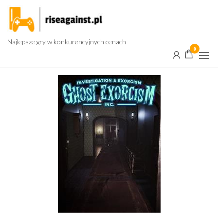
Przejdź
do
treści
Najlepsze gry w konkurencyjnych cenach
0