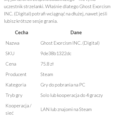
uczestnik strzelanki. Właśnie dlatego Ghost Exorcism
INC. (Digital) potrafi wciągnąć na dłużej, nawet jeśli
lubisz krótsze sesje grania.
Cecha
Dane
Nazwa
Ghost Exorcism INC. (Digital)
SKU
9de38b1322dc
Cena
75.8 zł
Producent
Steam
Kategoria
Gry do pobrania na PC
Tryb gry
Solo lub kooperacja do 4 graczy
Kooperacja /
LAN lub znajomi na Steam
sieć