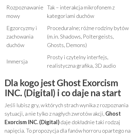
Rozpoznawanie
Tak – interakcja mikrofonem z
mowy
kategoriami duchów
Egzorcyzmy i
Proceduralne; różne rodziny bytów
zachowania
(m.in. Shadows, Poltergeists,
duchów
Ghosts, Demons)
Prosty i czytelny interfejs,
Immersja
realistyczna grafika, 3D audio
Dla kogo jest Ghost Exorcism
INC. (Digital) i co daje na start
Jeśli lubisz gry, w których strach wynika z rozpoznania
sytuacji, a nie tylko z nagłych zwrotów akcji,
Ghost
Exorcism INC. (Digital)
daje dokładnie taki rodzaj
napięcia. To propozycja dla fanów horroru opartego na