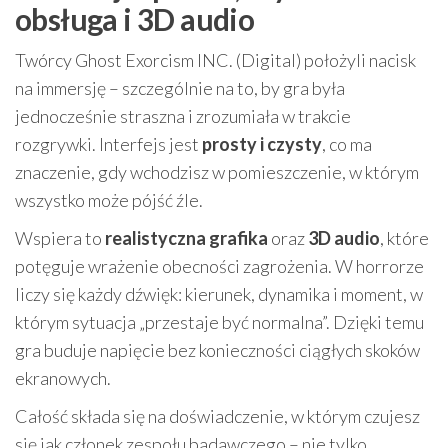
obsługa i 3D audio
Twórcy Ghost Exorcism INC. (Digital) położyli nacisk
na immersję – szczególnie na to, by gra była
jednocześnie straszna i zrozumiała w trakcie
rozgrywki. Interfejs jest
prosty i czysty
, co ma
znaczenie, gdy wchodzisz w pomieszczenie, w którym
wszystko może pójść źle.
Wspiera to
realistyczna grafika
oraz
3D audio
, które
potęguje wrażenie obecności zagrożenia. W horrorze
liczy się każdy dźwięk: kierunek, dynamika i moment, w
którym sytuacja „przestaje być normalna”. Dzięki temu
gra buduje napięcie bez konieczności ciągłych skoków
ekranowych.
Całość składa się na doświadczenie, w którym czujesz
się jak członek zespołu badawczego – nie tylko