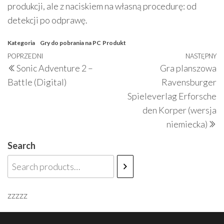
produkcji, ale z naciskiem na własną procedurę: od
detekcji po odprawę.
Kategoria
Gry do pobrania na PC
Produkt
Nawigacja
Poprzedni
POPRZEDNI
NASTĘPNY
N
Sonic Adventure 2 –
Gra planszowa
wpisu
wpis
w
Battle (Digital)
Ravensburger
Spieleverlag Erforsche
den Korper (wersja
niemiecka)
Search
zzzzz