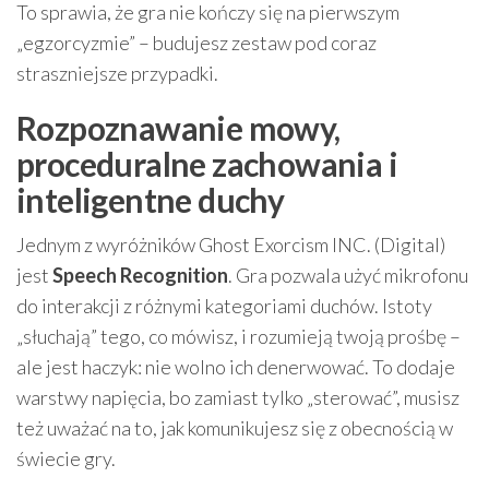
To sprawia, że gra nie kończy się na pierwszym
„egzorcyzmie” – budujesz zestaw pod coraz
straszniejsze przypadki.
Rozpoznawanie mowy,
proceduralne zachowania i
inteligentne duchy
Jednym z wyróżników Ghost Exorcism INC. (Digital)
jest
Speech Recognition
. Gra pozwala użyć mikrofonu
do interakcji z różnymi kategoriami duchów. Istoty
„słuchają” tego, co mówisz, i rozumieją twoją prośbę –
ale jest haczyk: nie wolno ich denerwować. To dodaje
warstwy napięcia, bo zamiast tylko „sterować”, musisz
też uważać na to, jak komunikujesz się z obecnością w
świecie gry.