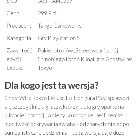
SKU
3e3ff3d412e7
Cena
299.9 zł
Producent
Tango Gameworks
Kategoria
Gry PlayStation 5
Zawartość
Pakiet strojów „Streetwear”, strój
edycji
Shinobiego i broń Kunai, gra Ghostwire:
Deluxe
Tokyo
Dla kogo jest ta wersja?
GhostWire Tokyo Deluxe Edition (Gra PS5) sprawdzi
się szczególnie u graczy, którzy lubią gry oparte na
klimacie i narracji, a nie tylko na walce. Jeśli cenisz
możliwość odkrywania świata – od znanych miejsc po
surrealistyczne podziemia – to ta wersja daje dużo