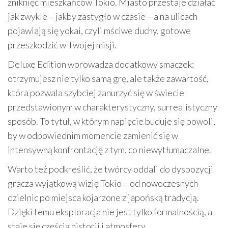
zniknięć mieszkańców Tokio. Miasto przestaje działać
jak zwykle – jakby zastygło w czasie – a na ulicach
pojawiają się yokai, czyli mściwe duchy, gotowe
przeszkodzić w Twojej misji.
Deluxe Edition wprowadza dodatkowy smaczek:
otrzymujesz nie tylko samą grę, ale także zawartość,
która pozwala szybciej zanurzyć się w świecie
przedstawionym w charakterystyczny, surrealistyczny
sposób. To tytuł, w którym napięcie buduje się powoli,
by w odpowiednim momencie zamienić się w
intensywną konfrontację z tym, co niewytłumaczalne.
Warto też podkreślić, że twórcy oddali do dyspozycji
gracza wyjątkową wizję Tokio – od nowoczesnych
dzielnic po miejsca kojarzone z japońską tradycją.
Dzięki temu eksploracja nie jest tylko formalnością, a
staje się częścią historii i atmosfery.