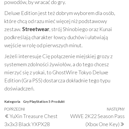
powodów, by wracać do gry.
Deluxe Edition jest też dobrym wyborem dla osób,
które chcą od razu mieć więcej niż podstawowy
zestaw.
Streetwear
, strój Shinobiego oraz Kunai
podkreślają charakter łowcy duchów i ułatwiają
wejście w rolę od pierwszych minut.
Jeżeli interesuje Cię połączenie miejskiej grozy z
systemem zdolności żywiołów, a do tego chcesz
mierzyć się z yokai, to GhostWire Tokyo Deluxe
Edition (Gra PS5) dostarcza dokładnie tego typu
doświadczeń.
Kategoria
Gry PlayStation 5
Produkt
Nawigacja
Poprzedni
POPRZEDNI
NASTĘPNY
N
YuXin Treasure Chest
WWE 2K22 Season Pass
wpisu
wpis
w
3x3x3 Black YXPX28
(Xbox One Key)