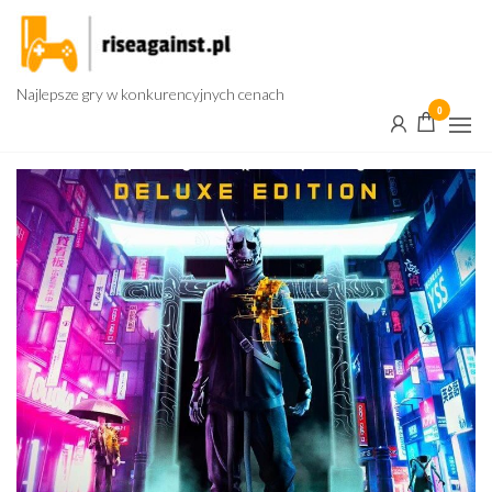
Przejdź
do
treści
Najlepsze gry w konkurencyjnych cenach
0