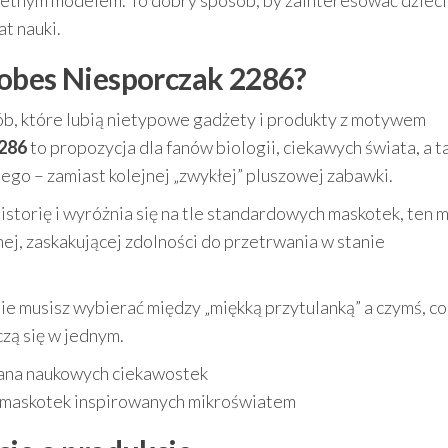
kretnym modelem. To dobry sposób, by zainteresować dzieci 
at nauki.
robes Niesporczak 2286?
sób, które lubią nietypowe gadżety i produkty z motywem
2286
to propozycja dla fanów biologii, ciekawych świata, a t
nego – zamiast kolejnej „zwykłej” pluszowej zabawki.
istorię i wyróżnia się na tle standardowych maskotek, ten 
ej, zaskakującej zdolności do przetrwania w stanie
 nie musisz wybierać między „miękką przytulanką” a czymś, co
czą się w jednym.
 fana naukowych ciekawostek
i maskotek inspirowanych mikroświatem