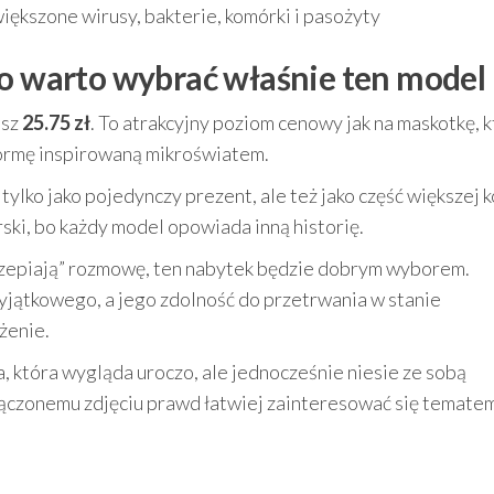
ększone wirusy, bakterie, komórki i pasożyty
go warto wybrać właśnie ten model
isz
25.75 zł
. To atrakcyjny poziom cenowy jak na maskotkę, 
formę inspirowaną mikroświatem.
tylko jako pojedynczy prezent, ale też jako część większej ko
ski, bo każdy model opowiada inną historię.
zaczepiają” rozmowę, ten nabytek będzie dobrym wyborem.
yjątkowego, a jego zdolność do przetrwania w stanie
żenie.
 która wygląda uroczo, ale jednocześnie niesie ze sobą
łączonemu zdjęciu prawd łatwiej zainteresować się tematem