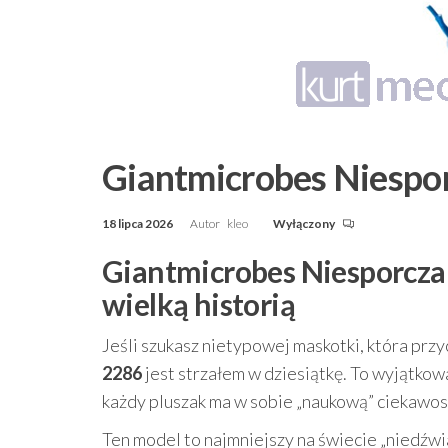
Giantmicrobes Niespo
18 lipca 2026
Autor
kleo
Wyłączony
Giantmicrobes Niesporczak
wielką historią
Jeśli szukasz nietypowej maskotki, która prz
2286
jest strzałem w dziesiątkę. To wyjątko
każdy pluszak ma w sobie „naukową” ciekawos
Ten model to najmniejszy na świecie „niedźwi