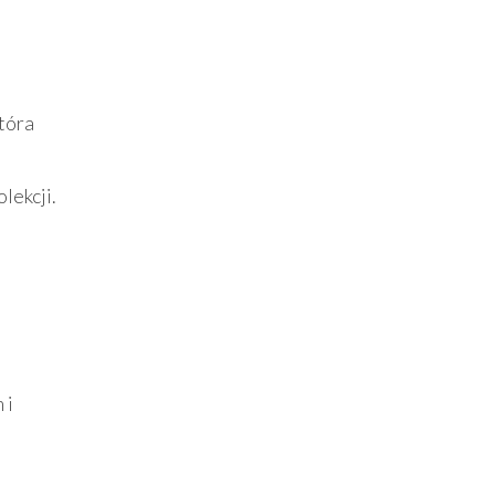
która
lekcji.
 i