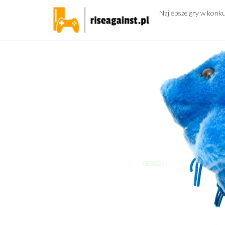
Przejdź
Najlepsze gry w konk
do
treści