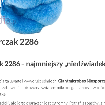
rczak 2286
 2286 – najmniejszy „niedźwiadek
yciąga uwagę i wywołuje uśmiech,
Giantmicrobes Niesporc
wa zabawka inspirowana światem mikroorganizmów – w końc
tkę.
adek”, ale jego charakter jest ogromny. Potrafi zapaść w „