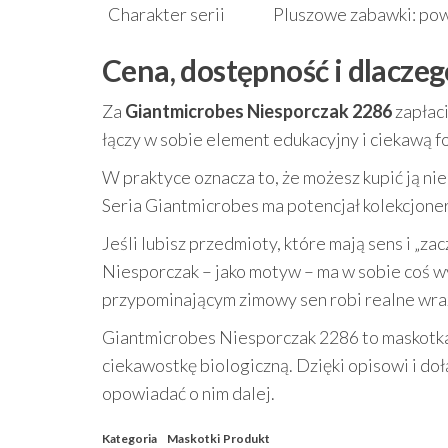
Charakter serii
Pluszowe zabawki: powi
Cena, dostępność i dlacze
Za
Giantmicrobes Niesporczak 2286
zapłac
łączy w sobie element edukacyjny i ciekawą 
W praktyce oznacza to, że możesz kupić ją nie 
Seria Giantmicrobes ma potencjał kolekcjoner
Jeśli lubisz przedmioty, które mają sens i „
Niesporczak – jako motyw – ma w sobie coś w
przypominającym zimowy sen robi realne wra
Giantmicrobes Niesporczak 2286 to maskotka,
ciekawostkę biologiczną. Dzięki opisowi i do
opowiadać o nim dalej.
Kategoria
Maskotki
Produkt