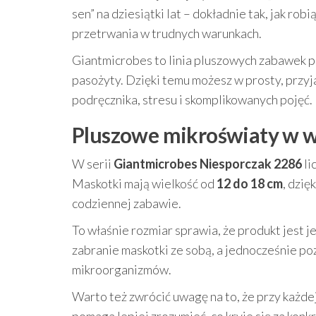
sen” na dziesiątki lat – dokładnie tak, jak rob
przetrwania w trudnych warunkach.
Giantmicrobes to linia pluszowych zabawek p
pasożyty. Dzięki temu możesz w prosty, przyj
podręcznika, stresu i skomplikowanych pojęć.
Pluszowe mikroświaty w we
W serii
Giantmicrobes Niesporczak 2286
li
Maskotki mają wielkość od
12 do 18 cm
, dzię
codziennej zabawie.
To właśnie rozmiar sprawia, że produkt jest j
zabranie maskotki ze sobą, a jednocześnie p
mikroorganizmów.
Warto też zwrócić uwagę na to, że przy każdej