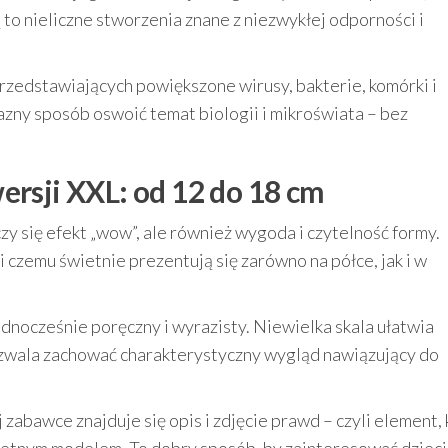
ią to nieliczne stworzenia znane z niezwykłej odporności i
rzedstawiających powiększone wirusy, bakterie, komórki i
azny sposób oswoić temat biologii i mikroświata – bez
rsji XXL: od 12 do 18 cm
czy się efekt „wow”, ale również wygoda i czytelność formy.
ki czemu świetnie prezentują się zarówno na półce, jak i w
ednocześnie poręczny i wyrazisty. Niewielka skala ułatwia
ozwala zachować charakterystyczny wygląd nawiązujący do
 zabawce znajduje się opis i zdjęcie prawd – czyli element,