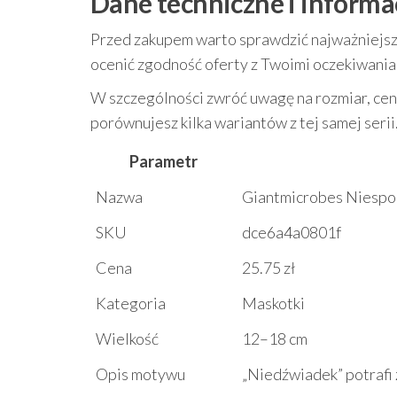
Dane techniczne i informa
Przed zakupem warto sprawdzić najważniejsze
ocenić zgodność oferty z Twoimi oczekiwania
W szczególności zwróć uwagę na rozmiar, cenę
porównujesz kilka wariantów z tej samej serii
Parametr
Nazwa
Giantmicrobes Niespo
SKU
dce6a4a0801f
Cena
25.75 zł
Kategoria
Maskotki
Wielkość
12–18 cm
Opis motywu
„Niedźwiadek” potrafi 