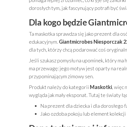
pomaga lepiej zrozumieć, co kryje się za kon
dorosłych tym, jak fascynujący potrafi być świ
Dla kogo będzie Giantmic
Ta maskotka sprawdza się jako prezent dla o
edukacyjnym.
Giantmicrobes Niesporczak 
dla tych, którzy chcą podarować coś oryginal
Jeśli szukasz pomysłu na upominek, który ma h
ma przewagę: jego motyw jest oparty na realn
przypominającym zimowy sen.
Produkt należy do kategorii
Maskotki
, więc
wygląda jak mały eksponat. Tutaj te światy łą
Na prezent dla dziecka i dla dorosłego
Jako ozdoba pokoju lub element kolekcj